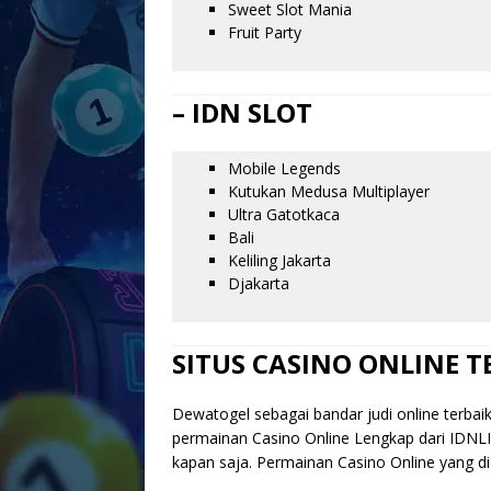
Sweet Slot Mania
Fruit Party
– IDN SLOT
Mobile Legends
Kutukan Medusa Multiplayer
Ultra Gatotkaca
Bali
Keliling Jakarta
Djakarta
SITUS CASINO ONLINE 
Dewatogel sebagai bandar judi online terbai
permainan Casino Online Lengkap dari IDNLI
kapan saja. Permainan Casino Online yang di 