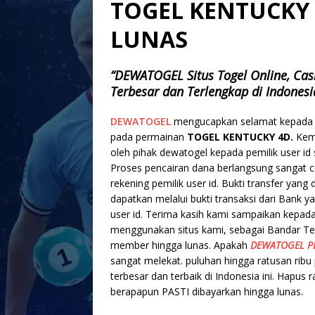
TOGEL KENTUCKY 4
LUNAS
“DEWATOGEL Situs Togel Online, Casi
Terbesar dan Terlengkap di Indonesi
DEWATOGEL
mengucapkan selamat kepada u
pada permainan
TOGEL KENTUCKY 4D.
Kem
oleh pihak dewatogel kepada pemilik user id
Proses pencairan dana berlangsung sangat 
rekening pemilik user id. Bukti transfer yang
dapatkan melalui bukti transaksi dari Bank 
user id. Terima kasih kami sampaikan kepa
menggunakan situs kami, sebagai Bandar 
member hingga lunas. Apakah
DEWATOGEL P
sangat melekat. puluhan hingga ratusan ri
terbesar dan terbaik di Indonesia ini. Hapu
berapapun PASTI dibayarkan hingga lunas.