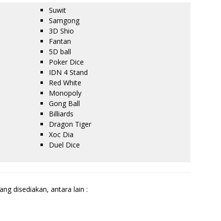
Suwit
Samgong
3D Shio
Fantan
5D ball
Poker Dice
IDN 4 Stand
Red White
Monopoly
Gong Ball
Billiards
Dragon Tiger
Xoc Dia
Duel Dice
 disediakan, antara lain :