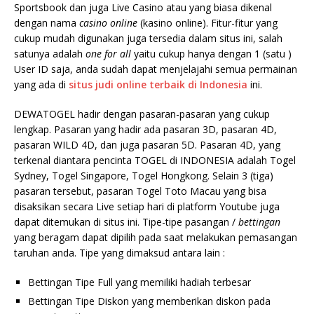
Sportsbook dan juga Live Casino atau yang biasa dikenal
dengan nama
casino online
(kasino online). Fitur-fitur yang
cukup mudah digunakan juga tersedia dalam situs ini, salah
satunya adalah
one for all
yaitu cukup hanya dengan 1 (satu )
User ID saja, anda sudah dapat menjelajahi semua permainan
yang ada di
situs judi
online terbaik di Indonesia
ini.
DEWATOGEL hadir dengan pasaran-pasaran yang cukup
lengkap. Pasaran yang hadir ada pasaran 3D, pasaran 4D,
pasaran WILD 4D, dan juga pasaran 5D. Pasaran 4D, yang
terkenal diantara pencinta TOGEL di INDONESIA adalah Togel
Sydney, Togel Singapore, Togel Hongkong. Selain 3 (tiga)
pasaran tersebut, pasaran Togel Toto Macau yang bisa
disaksikan secara Live setiap hari di platform Youtube juga
dapat ditemukan di situs ini. Tipe-tipe pasangan /
bettingan
yang beragam dapat dipilih pada saat melakukan pemasangan
taruhan anda. Tipe yang dimaksud antara lain :
Bettingan Tipe Full yang memiliki hadiah terbesar
Bettingan Tipe Diskon yang memberikan diskon pada