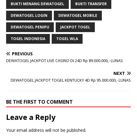
BUKTI MENANG DEWATOGEL
BUKTI TRANSFER
DEWATOGEL LOGIN
DEWATOGEL MOBILE
DEWATOGEL PENIPU
JACKPOT TOGEL
TOGEL INDONESIA
TOGEL WLA
PREVIOUS
DEWATOGEL JACKPOT LIVE CASINO DI 24D Rp 89.000.000,- LUNAS
NEXT
DEWATOGEL JACKPOT TOGEL KENTUCKY 4D Rp 95.000.000,- LUNAS
BE THE FIRST TO COMMENT
Leave a Reply
Your email address will not be published.