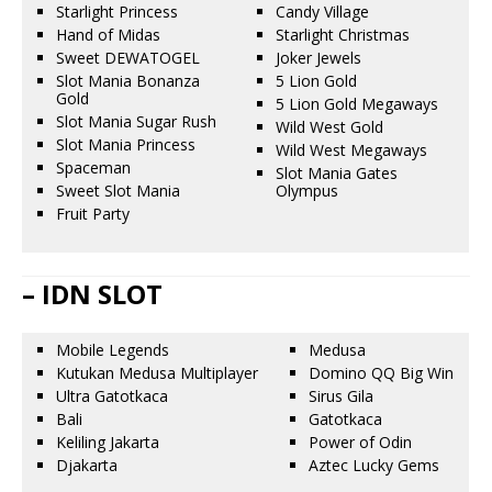
Starlight Princess
Candy Village
Hand of Midas
Starlight Christmas
Sweet DEWATOGEL
Joker Jewels
Slot Mania Bonanza
5 Lion Gold
Gold
5 Lion Gold Megaways
Slot Mania Sugar Rush
Wild West Gold
Slot Mania Princess
Wild West Megaways
Spaceman
Slot Mania Gates
Sweet Slot Mania
Olympus
Fruit Party
– IDN SLOT
Mobile Legends
Medusa
Kutukan Medusa Multiplayer
Domino QQ Big Win
Ultra Gatotkaca
Sirus Gila
Bali
Gatotkaca
Keliling Jakarta
Power of Odin
Djakarta
Aztec Lucky Gems