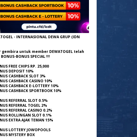
TOGEL - INTERNASIONAL DEWA GRUP (IDN
r gembira untuk member DEWATOGEL telah
r
BONUS-BONUS SPECIAL
!!!
US FREE CHIPS RP. 25,000
NUS DEPOSIT 10%
NUS CASHBACK SLOT 3%
NUS CASHBACK CASINO 10%
NUS CASHBACK E-LOTTERY 10%
NUS CASHBACK SPORTBOOK 10%
NUS REFERRAL SLOT 0.5%
NUS REFERRAL TOGEL 2%
NUS REFERRAL CASINO 0.2%
NUS ROLLINGAN SLOT 0.1%
NUS EXTRA AJAK TEMAN 15%
NUS LOTTERY JOWOPOOLS
NUS MYSTERY BOX