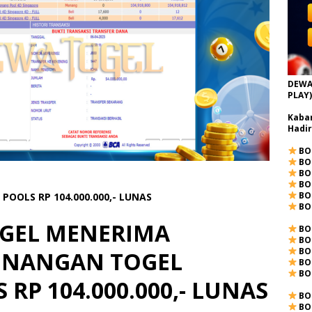
DEWA
PLAY)
Kaba
Hadi
BON
BO
BO
BO
BO
OOLS RP 104.000.000,- LUNAS
BO
GEL MENERIMA
BO
BO
BO
ENANGAN TOGEL
BO
BO
RP 104.000.000,- LUNAS
BO
BO