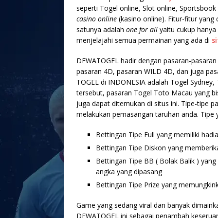
seperti Togel online, Slot online, Sportsboo
casino online
(kasino online). Fitur-fitur yan
satunya adalah
one for all
yaitu cukup hanya 
menjelajahi semua permainan yang ada di
s
DEWATOGEL hadir dengan pasaran-pasaran y
pasaran 4D, pasaran WILD 4D, dan juga pasa
TOGEL di INDONESIA adalah Togel Sydney, To
tersebut, pasaran Togel Toto Macau yang bis
juga dapat ditemukan di situs ini. Tipe-tipe 
melakukan pemasangan taruhan anda. Tipe ya
Bettingan Tipe Full yang memiliki hadi
Bettingan Tipe Diskon yang memberik
Bettingan Tipe BB ( Bolak Balik ) yang
angka yang dipasang
Bettingan Tipe Prize yang memungki
Game yang sedang viral dan banyak dimainkan
DEWATOGEL ini sebagai penambah keseruan a