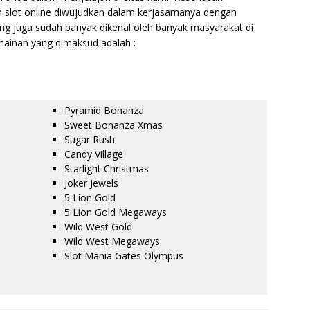
lot online diwujudkan dalam kerjasamanya dengan
yang juga sudah banyak dikenal oleh banyak masyarakat di
mainan yang dimaksud adalah :
Pyramid Bonanza
Sweet Bonanza Xmas
Sugar Rush
Candy Village
Starlight Christmas
Joker Jewels
5 Lion Gold
5 Lion Gold Megaways
Wild West Gold
Wild West Megaways
Slot Mania Gates Olympus