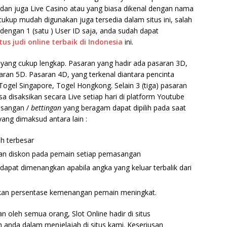
k dan juga Live Casino atau yang biasa dikenal dengan nama
g cukup mudah digunakan juga tersedia dalam situs ini, salah
dengan 1 (satu ) User ID saja, anda sudah dapat
itus judi online terbaik di Indonesia
ini.
ang cukup lengkap. Pasaran yang hadir ada pasaran 3D,
ran 5D. Pasaran 4D, yang terkenal diantara pencinta
gel Singapore, Togel Hongkong. Selain 3 (tiga) pasaran
a disaksikan secara Live setiap hari di platform Youtube
pasangan /
bettingan
yang beragam dapat dipilih pada saat
ng dimaksud antara lain :
ah terbesar
an diskon pada pemain setiap pemasangan
 dapat dimenangkan apabila angka yang keluar terbalik dari
nkan persentase kemenangan pemain meningkat.
 oleh semua orang, Slot Online hadir di situs
nda dalam menjelajah di situs kami. Keseriusan