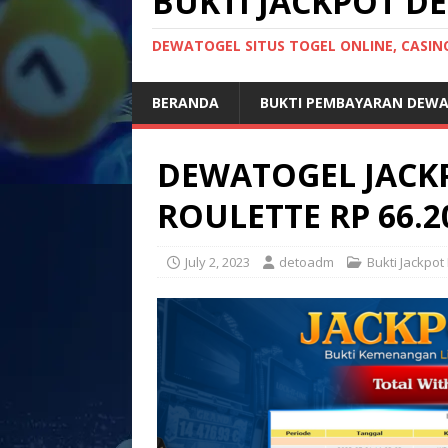
BUKTI JACKPOT D
DEWATOGEL SITUS TOGEL ONLINE, CASINO
BERANDA
BUKTI PEMBAYARAN DEW
DEWATOGEL JACKP
ROULETTE RP 66.2
July 2, 2023
detoadm
Bukti Jackp