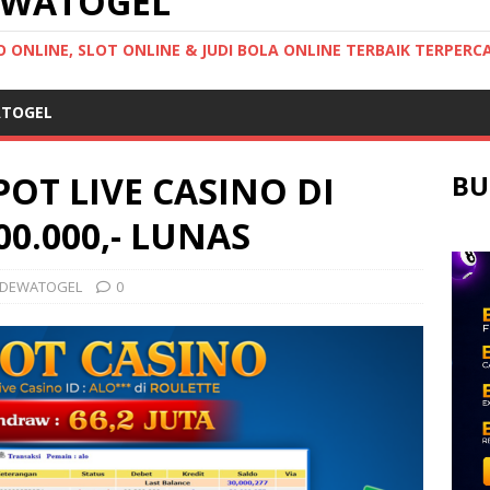
EWATOGEL
 ONLINE, SLOT ONLINE & JUDI BOLA ONLINE TERBAIK TERPERCA
ATOGEL
OT LIVE CASINO DI
BU
00.000,- LUNAS
ot DEWATOGEL
0