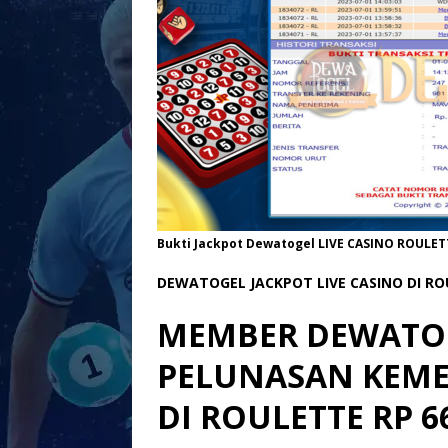
Bukti Jackpot Dewatogel LIVE CASINO ROULET
DEWATOGEL JACKPOT LIVE CASINO DI ROU
MEMBER DEWATO
PELUNASAN KEME
DI ROULETTE RP 66