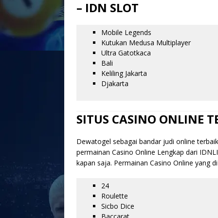
– IDN SLOT
Mobile Legends
Kutukan Medusa Multiplayer
Ultra Gatotkaca
Bali
Keliling Jakarta
Djakarta
SITUS CASINO ONLINE 
Dewatogel sebagai bandar judi online terbai
permainan Casino Online Lengkap dari IDNLI
kapan saja. Permainan Casino Online yang di 
24
Roulette
Sicbo Dice
Baccarat