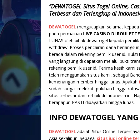
“DEWATOGEL Situs Togel Online, Casi
Terbesar dan Terlengkap di Indonesi
DEWATOGEL
mengucapkan selamat kepada u
pada permainan
LIVE CASINO DI ROULETTE
LUNAS oleh pihak dewatogel kepada pemilik u
withdraw. Proses pencairan dana berlangsu
berada dalam rekening pemilik user id. Bukti 
yang langsung di dapatkan melalui bukti tra
rekening pemilik user id. Terima kasih ka
telah menggunakan situs kami, sebagai Ba
kemenangan member hingga lunas. Apakah
sudah sangat melekat. puluhan hingga rat
situs terbesar dan terbaik di Indonesia ini
berapapun PASTI dibayarkan hingga lunas.
INFO DEWATOGEL YANG 
DEWATOGEL
adalah Situs Online Terpercaya
Asia sekalipun. Sebagai
situs judi online te