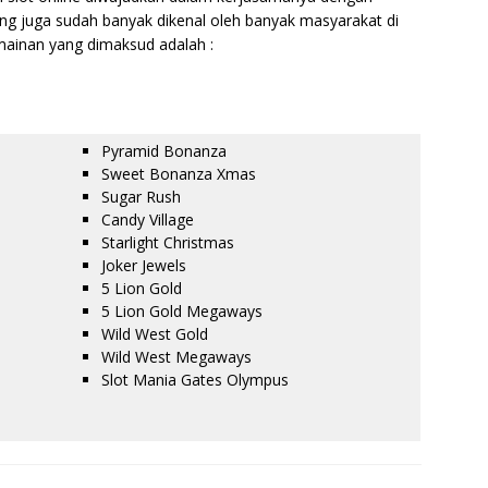
yang juga sudah banyak dikenal oleh banyak masyarakat di
mainan yang dimaksud adalah :
Pyramid Bonanza
Sweet Bonanza Xmas
Sugar Rush
Candy Village
Starlight Christmas
Joker Jewels
5 Lion Gold
5 Lion Gold Megaways
Wild West Gold
Wild West Megaways
Slot Mania Gates Olympus