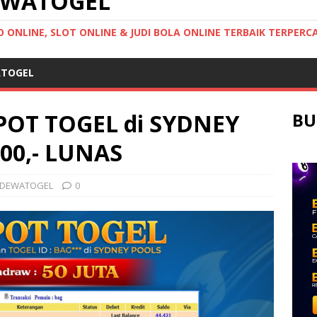
EWATOGEL
 ONLINE, SLOT ONLINE & JUDI BOLA ONLINE TERBAIK TERPERCA
ATOGEL
OT TOGEL di SYDNEY
BU
000,- LUNAS
ot DEWATOGEL
0