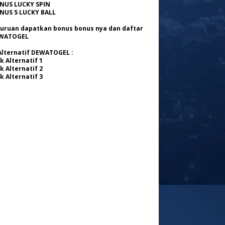
NUS LUCKY SPIN
NUS 5 LUCKY BALL
uruan dapatkan bonus bonus nya dan daftar
EWATOGEL
Alternatif
DEWATOGEL
:
k Alternatif 1
k Alternatif 2
k Alternatif 3