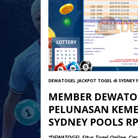
DEWATOGEL JACKPOT TOGEL di SYDNEY PO
MEMBER DEWATO
PELUNASAN KEME
SYDNEY POOLS RP 
“DEWATOGEL Situs Togel Online, Casi