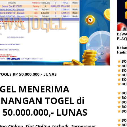
DEWA
PLAY)
Kaba
Hadi
BON
BO
BO
OLS RP 50.000.000,- LUNAS
BO
BO
BO
GEL MENERIMA
BO
NANGAN TOGEL di
BO
BO
BO
50.000.000,- LUNAS
BO
BO
BO
no Online, Slot Online Terbaik, Terpercaya,