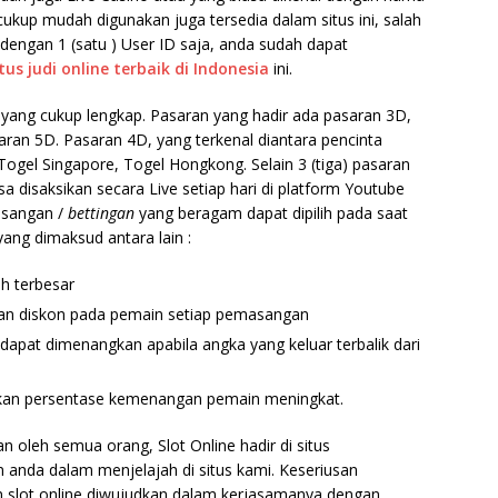
g cukup mudah digunakan juga tersedia dalam situs ini, salah
dengan 1 (satu ) User ID saja, anda sudah dapat
itus judi online terbaik di Indonesia
ini.
ang cukup lengkap. Pasaran yang hadir ada pasaran 3D,
ran 5D. Pasaran 4D, yang terkenal diantara pencinta
gel Singapore, Togel Hongkong. Selain 3 (tiga) pasaran
a disaksikan secara Live setiap hari di platform Youtube
pasangan /
bettingan
yang beragam dapat dipilih pada saat
ng dimaksud antara lain :
ah terbesar
an diskon pada pemain setiap pemasangan
 dapat dimenangkan apabila angka yang keluar terbalik dari
nkan persentase kemenangan pemain meningkat.
 oleh semua orang, Slot Online hadir di situs
nda dalam menjelajah di situs kami. Keseriusan
lot online diwujudkan dalam kerjasamanya dengan