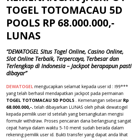
TOGEL TOTOMACAU 5D
POOLS RP 68.000.000,-
LUNAS
“DEWATOGEL Situs Togel Online, Casino Online,
Slot Online Terbaik, Terpercaya, Terbesar dan
Terlengkap di Indonesia – Jackpot berapapun pasti
dibayar”
DEWATOGEL
mengucapkan selamat kepada user id : I99***
yang telah berhasil mendapatkan jackpot pada permainan
TOGEL TOTOMACAU 5D POOLS
. Kemenangan sebesar
Rp
68.000.000,-.
telah dibayarkan LUNAS oleh pihak dewatogel
kepada pemilik user id setelah yang bersangkutan mengisi
formulir withdraw. Proses pencairan dana berlangsung sangat
cepat hanya dalam waktu 5-10 menit sudah berada dalam
rekening pemilik user id. Bukti transfer yang dapat anda lihat