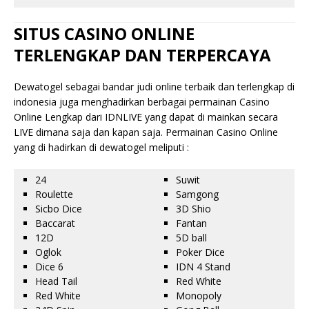
SITUS CASINO ONLINE
TERLENGKAP DAN TERPERCAYA
Dewatogel sebagai bandar judi online terbaik dan terlengkap di
indonesia juga menghadirkan berbagai permainan Casino
Online Lengkap dari IDNLIVE yang dapat di mainkan secara
LIVE dimana saja dan kapan saja. Permainan Casino Online
yang di hadirkan di dewatogel meliputi :
24
Suwit
Roulette
Samgong
Sicbo Dice
3D Shio
Baccarat
Fantan
12D
5D ball
Oglok
Poker Dice
Dice 6
IDN 4 Stand
Head Tail
Red White
Red White
Monopoly