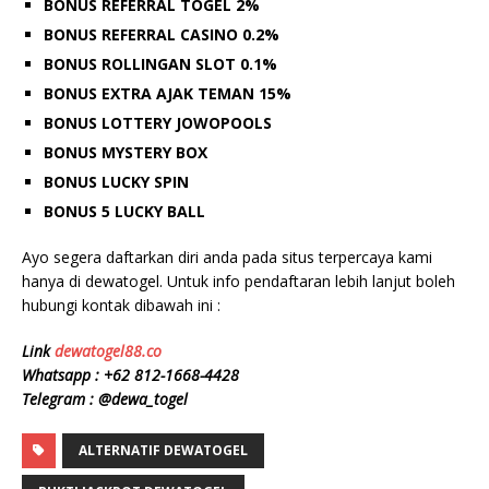
BONUS REFERRAL TOGEL 2%
BONUS REFERRAL CASINO 0.2%
BONUS ROLLINGAN SLOT 0.1%
BONUS EXTRA AJAK TEMAN 15%
BONUS LOTTERY JOWOPOOLS
BONUS MYSTERY BOX
BONUS LUCKY SPIN
BONUS 5 LUCKY BALL
Ayo segera daftarkan diri anda pada situs terpercaya kami
hanya di dewatogel. Untuk info pendaftaran lebih lanjut boleh
hubungi kontak dibawah ini :
Link
dewatogel88.co
Whatsapp : +62 812-1668-4428
Telegram : @dewa_togel
ALTERNATIF DEWATOGEL