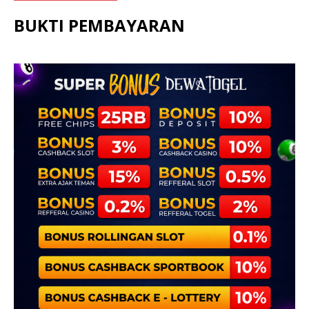
BUKTI PEMBAYARAN