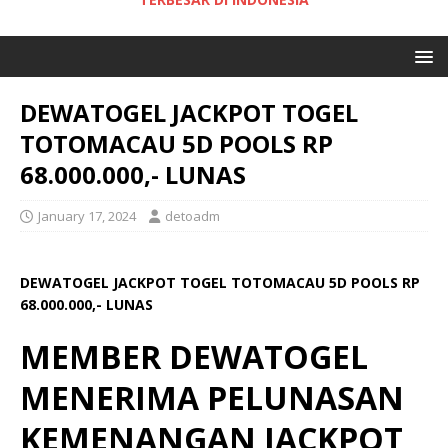
DEWATOGEL JACKPOT TOGEL
TOTOMACAU 5D POOLS RP
68.000.000,- LUNAS
January 17, 2024
detoadm
DEWATOGEL JACKPOT TOGEL TOTOMACAU 5D POOLS RP
68.000.000,- LUNAS
MEMBER DEWATOGEL
MENERIMA PELUNASAN
KEMENANGAN JACKPOT