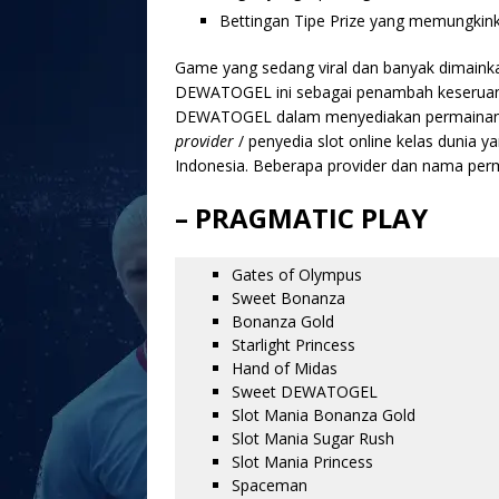
Bettingan Tipe Prize yang memungki
Game yang sedang viral dan banyak dimainkan
DEWATOGEL ini sebagai penambah keseruan a
DEWATOGEL dalam menyediakan permainan s
provider
/ penyedia slot online kelas dunia 
Indonesia. Beberapa provider dan nama per
– PRAGMATIC PLAY
Gates of Olympus
Sweet Bonanza
Bonanza Gold
Starlight Princess
Hand of Midas
Sweet DEWATOGEL
Slot Mania Bonanza Gold
Slot Mania Sugar Rush
Slot Mania Princess
Spaceman