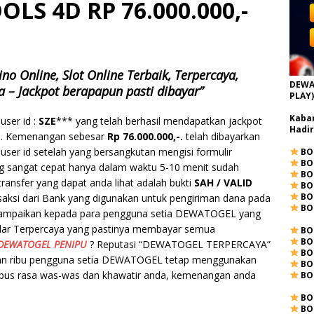
LS 4D RP 76.000.000,-
no Online, Slot Online Terbaik, Terpercaya,
DEWA
a – Jackpot berapapun pasti dibayar”
PLAY)
Kaba
ser id :
SZE
*** yang telah berhasil mendapatkan jackpot
Hadi
D
. Kemenangan sebesar
Rp 76.000.000,-.
telah dibayarkan
ser id setelah yang bersangkutan mengisi formulir
BON
BO
ng sangat cepat hanya dalam waktu 5-10 menit sudah
BO
transfer yang dapat anda lihat adalah bukti
SAH / VALID
BO
BO
nsaksi dari Bank yang digunakan untuk pengiriman dana pada
BO
mi sampaikan kepada para pengguna setia DEWATOGEL yang
ndar Terpercaya yang pastinya membayar semua
BO
BO
DEWATOGEL PENIPU
? Reputasi “DEWATOGEL TERPERCAYA”
BO
usan ribu pengguna setia DEWATOGEL tetap menggunakan
BO
. Hapus rasa was-was dan khawatir anda, kemenangan anda
BO
BO
BO