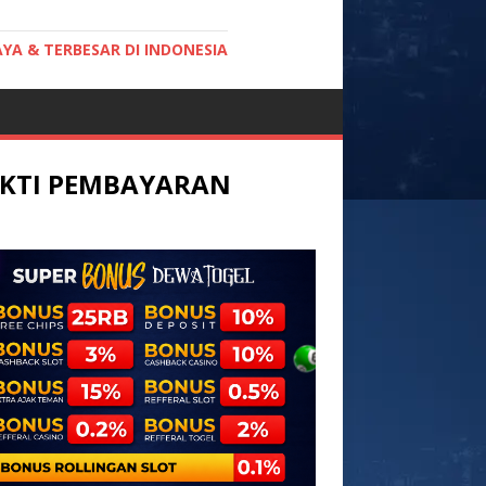
YA & TERBESAR DI INDONESIA
KTI PEMBAYARAN