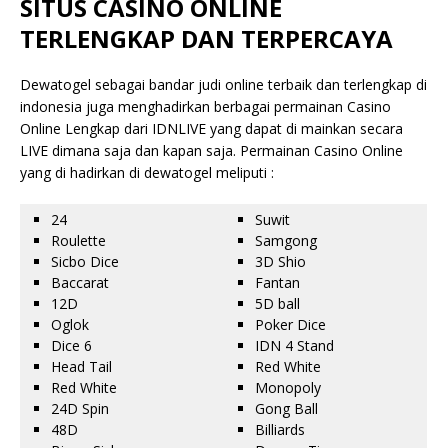
SITUS CASINO ONLINE
TERLENGKAP DAN TERPERCAYA
Dewatogel sebagai bandar judi online terbaik dan terlengkap di
indonesia juga menghadirkan berbagai permainan Casino
Online Lengkap dari IDNLIVE yang dapat di mainkan secara
LIVE dimana saja dan kapan saja. Permainan Casino Online
yang di hadirkan di dewatogel meliputi :
24
Suwit
Roulette
Samgong
Sicbo Dice
3D Shio
Baccarat
Fantan
12D
5D ball
Oglok
Poker Dice
Dice 6
IDN 4 Stand
Head Tail
Red White
Red White
Monopoly
24D Spin
Gong Ball
48D
Billiards