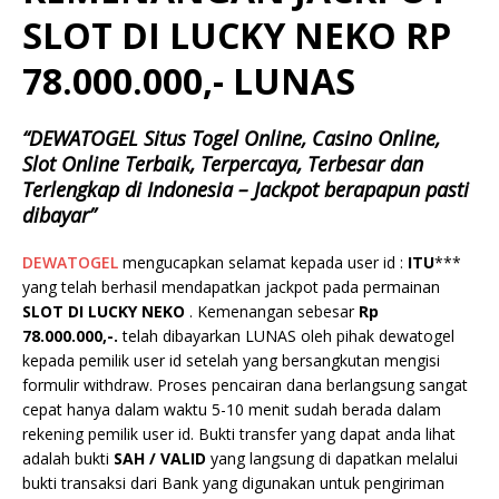
SLOT DI LUCKY NEKO RP
78.000.000,- LUNAS
“DEWATOGEL Situs Togel Online, Casino Online,
Slot Online Terbaik, Terpercaya, Terbesar dan
Terlengkap di Indonesia – Jackpot berapapun pasti
dibayar”
DEWATOGEL
mengucapkan selamat kepada user id :
ITU
***
yang telah berhasil mendapatkan jackpot pada permainan
SLOT DI LUCKY NEKO
. Kemenangan sebesar
Rp
78.000.000,-.
telah dibayarkan LUNAS oleh pihak dewatogel
kepada pemilik user id setelah yang bersangkutan mengisi
formulir withdraw. Proses pencairan dana berlangsung sangat
cepat hanya dalam waktu 5-10 menit sudah berada dalam
rekening pemilik user id. Bukti transfer yang dapat anda lihat
adalah bukti
SAH / VALID
yang langsung di dapatkan melalui
bukti transaksi dari Bank yang digunakan untuk pengiriman