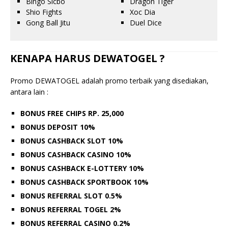
Bingo Sicbo
Dragon Tiger
Shio Fights
Xoc Dia
Gong Ball Jitu
Duel Dice
KENAPA HARUS DEWATOGEL ?
Promo DEWATOGEL adalah promo terbaik yang disediakan,
antara lain :
BONUS FREE CHIPS RP. 25,000
BONUS DEPOSIT 10%
BONUS CASHBACK SLOT 10%
BONUS CASHBACK CASINO 10%
BONUS CASHBACK E-LOTTERY 10%
BONUS CASHBACK SPORTBOOK 10%
BONUS REFERRAL SLOT 0.5%
BONUS REFERRAL TOGEL 2%
BONUS REFERRAL CASINO 0.2%