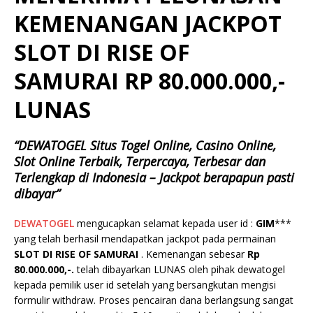
KEMENANGAN JACKPOT
SLOT DI RISE OF
SAMURAI RP 80.000.000,-
LUNAS
“DEWATOGEL Situs Togel Online, Casino Online,
Slot Online Terbaik, Terpercaya, Terbesar dan
Terlengkap di Indonesia – Jackpot berapapun pasti
dibayar”
DEWATOGEL
mengucapkan selamat kepada user id :
GIM
***
yang telah berhasil mendapatkan jackpot pada permainan
SLOT DI RISE OF SAMURAI
. Kemenangan sebesar
Rp
80.000.000,-.
telah dibayarkan LUNAS oleh pihak dewatogel
kepada pemilik user id setelah yang bersangkutan mengisi
formulir withdraw. Proses pencairan dana berlangsung sangat