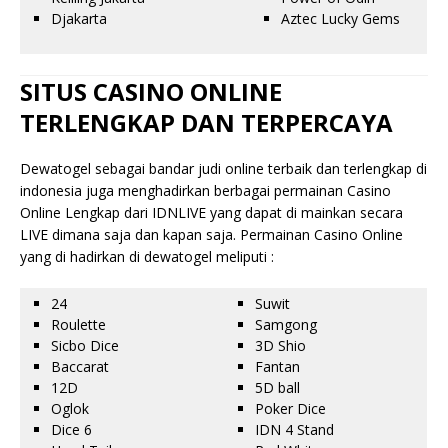
Djakarta
Aztec Lucky Gems
SITUS CASINO ONLINE
TERLENGKAP DAN TERPERCAYA
Dewatogel sebagai bandar judi online terbaik dan terlengkap di
indonesia juga menghadirkan berbagai permainan Casino
Online Lengkap dari IDNLIVE yang dapat di mainkan secara
LIVE dimana saja dan kapan saja. Permainan Casino Online
yang di hadirkan di dewatogel meliputi :
24
Suwit
Roulette
Samgong
Sicbo Dice
3D Shio
Baccarat
Fantan
12D
5D ball
Oglok
Poker Dice
Dice 6
IDN 4 Stand