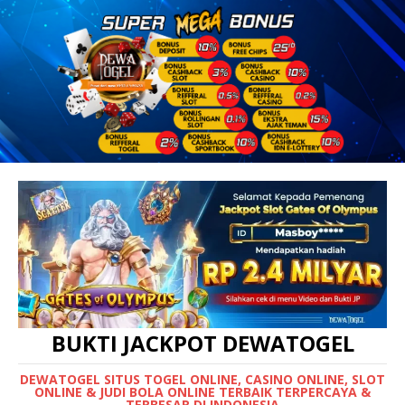
BUKTI JACKPOT DEWATOGEL
DEWATOGEL SITUS TOGEL ONLINE, CASINO ONLINE, SLOT
ONLINE & JUDI BOLA ONLINE TERBAIK TERPERCAYA &
TERBESAR DI INDONESIA