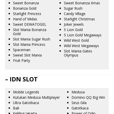
Sweet Bonanza
Sweet Bonanza Xmas
Bonanza Gold
Sugar Rush
Starlight Princess
Candy Village
Hand of Midas
Starlight Christmas
Sweet DEWATOGEL
Joker Jewels
Slot Mania Bonanza
5 Lion Gold
Gold
5 Lion Gold Megaways
Slot Mania Sugar Rush
Wild West Gold
Slot Mania Princess
Wild West Megaways
Spaceman
Slot Mania Gates
Sweet Slot Mania
Olympus
Fruit Party
– IDN SLOT
Mobile Legends
Medusa
Kutukan Medusa Multiplayer
Domino QQ Big Win
Ultra Gatotkaca
Sirus Gila
Bali
Gatotkaca
Keliling Jakarta
Power of Odin