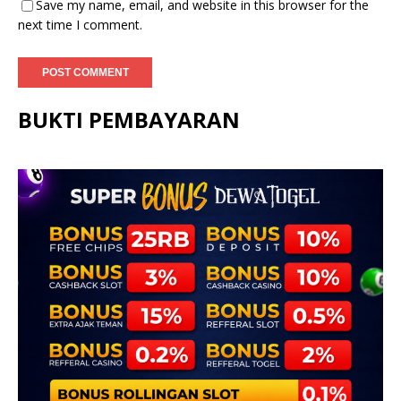
Save my name, email, and website in this browser for the
next time I comment.
BUKTI PEMBAYARAN