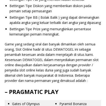
Bettingan Tipe Diskon yang memberikan diskon pada
pemain setiap pemasangan
Bettingan Tipe BB ( Bolak Balik ) yang dapat dimenangkan
apabila angka yang keluar terbalik dari angka yang dipasang
Bettingan Tipe Prize yang memungkinkan persentase
kemenangan pemain meningkat.
Game yang sedang viral dan banyak dimainkan oleh semua
orang, Slot Online hadir di situs DEWATOGEL ini sebagai
penambah keseruan anda dalam menjelajah di situs kami.
Keseriusan DEWATOGEL dalam menyediakan permainan slot
online diwujudkan dalam kerjasamanya dengan
provider
/
penyedia slot online kelas dunia yang juga sudah banyak
dikenal oleh banyak masyarakat di Indonesia. Beberapa
provider dan nama permainan yang dimaksud adalah :
– PRAGMATIC PLAY
Gates of Olympus
Pyramid Bonanza