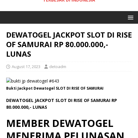
DEWATOGEL JACKPOT SLOT DI RISE
OF SAMURAI RP 80.000.000,-
LUNAS
August 17, 2023
detoadm
Bukti Jackpot Dewatogel SLOT DI RISE OF SAMURAI
DEWATOGEL JACKPOT SLOT DI RISE OF SAMURAI RP
80.000.000,- LUNAS
MEMBER DEWATOGEL
MENERIMA PELUNASAN