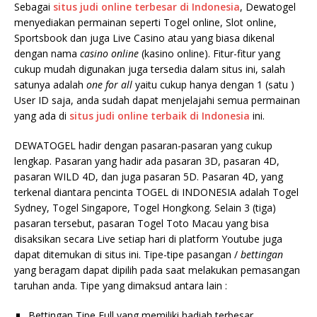
Sebagai
situs judi online terbesar di Indonesia
, Dewatogel
menyediakan permainan seperti Togel online, Slot online,
Sportsbook dan juga Live Casino atau yang biasa dikenal
dengan nama
casino online
(kasino online). Fitur-fitur yang
cukup mudah digunakan juga tersedia dalam situs ini, salah
satunya adalah
one for all
yaitu cukup hanya dengan 1 (satu )
User ID saja, anda sudah dapat menjelajahi semua permainan
yang ada di
situs judi online terbaik di Indonesia
ini.
DEWATOGEL hadir dengan pasaran-pasaran yang cukup
lengkap. Pasaran yang hadir ada pasaran 3D, pasaran 4D,
pasaran WILD 4D, dan juga pasaran 5D. Pasaran 4D, yang
terkenal diantara pencinta TOGEL di INDONESIA adalah Togel
Sydney, Togel Singapore, Togel Hongkong. Selain 3 (tiga)
pasaran tersebut, pasaran Togel Toto Macau yang bisa
disaksikan secara Live setiap hari di platform Youtube juga
dapat ditemukan di situs ini. Tipe-tipe pasangan /
bettingan
yang beragam dapat dipilih pada saat melakukan pemasangan
taruhan anda. Tipe yang dimaksud antara lain :
Bettingan Tipe Full yang memiliki hadiah terbesar