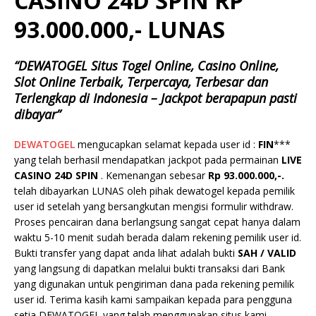
CASINO 24D SPIN RP
93.000.000,- LUNAS
“DEWATOGEL Situs Togel Online, Casino Online,
Slot Online Terbaik, Terpercaya, Terbesar dan
Terlengkap di Indonesia – Jackpot berapapun pasti
dibayar”
DEWATOGEL
mengucapkan selamat kepada user id :
FIN
***
yang telah berhasil mendapatkan jackpot pada permainan
LIVE
CASINO 24D SPIN
. Kemenangan sebesar
Rp 93.000.000,-.
telah dibayarkan LUNAS oleh pihak dewatogel kepada pemilik
user id setelah yang bersangkutan mengisi formulir withdraw.
Proses pencairan dana berlangsung sangat cepat hanya dalam
waktu 5-10 menit sudah berada dalam rekening pemilik user id.
Bukti transfer yang dapat anda lihat adalah bukti
SAH / VALID
yang langsung di dapatkan melalui bukti transaksi dari Bank
yang digunakan untuk pengiriman dana pada rekening pemilik
user id. Terima kasih kami sampaikan kepada para pengguna
setia DEWATOGEL yang telah menggunakan situs kami,