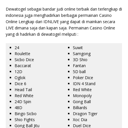
Dewatogel sebagai bandar judi online terbaik dan terlengkap di
indonesia juga menghadirkan berbagai permainan Casino
Online Lengkap dari IDNLIVE yang dapat di mainkan secara
LIVE dimana saja dan kapan saja. Permainan Casino Online
yang di hadirkan di dewatogel meliputi :
24
Suwit
Roulette
Samgong
Sicbo Dice
3D Shio
Baccarat
Fantan
12D
5D ball
Oglok
Poker Dice
Dice 6
IDN 4 Stand
Head Tail
Red White
Red White
Monopoly
24D Spin
Gong Ball
48D
Billiards
Bingo Sicbo
Dragon Tiger
Shio Fights
Xoc Dia
Gong Ball Jitu
Duel Dice