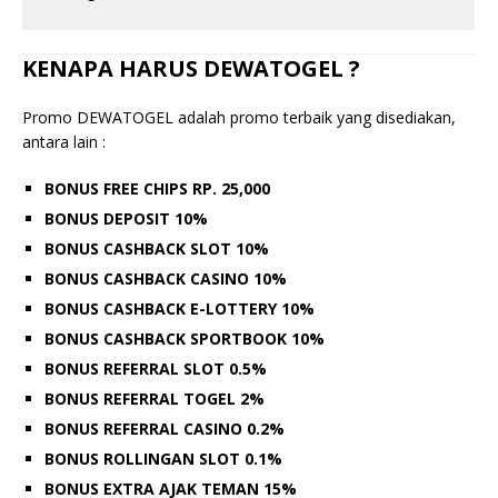
KENAPA HARUS DEWATOGEL ?
Promo DEWATOGEL adalah promo terbaik yang disediakan,
antara lain :
BONUS FREE CHIPS RP. 25,000
BONUS DEPOSIT 10%
BONUS CASHBACK SLOT 10%
BONUS CASHBACK CASINO 10%
BONUS CASHBACK E-LOTTERY 10%
BONUS CASHBACK SPORTBOOK 10%
BONUS REFERRAL SLOT 0.5%
BONUS REFERRAL TOGEL 2%
BONUS REFERRAL CASINO 0.2%
BONUS ROLLINGAN SLOT 0.1%
BONUS EXTRA AJAK TEMAN 15%