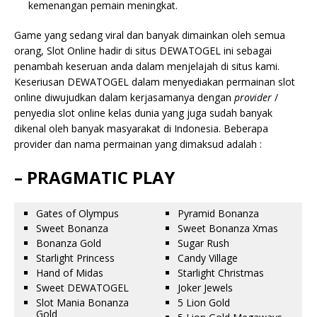
kemenangan pemain meningkat.
Game yang sedang viral dan banyak dimainkan oleh semua
orang, Slot Online hadir di situs DEWATOGEL ini sebagai
penambah keseruan anda dalam menjelajah di situs kami.
Keseriusan DEWATOGEL dalam menyediakan permainan slot
online diwujudkan dalam kerjasamanya dengan
provider
/
penyedia slot online kelas dunia yang juga sudah banyak
dikenal oleh banyak masyarakat di Indonesia. Beberapa
provider dan nama permainan yang dimaksud adalah :
– PRAGMATIC PLAY
Gates of Olympus
Pyramid Bonanza
Sweet Bonanza
Sweet Bonanza Xmas
Bonanza Gold
Sugar Rush
Starlight Princess
Candy Village
Hand of Midas
Starlight Christmas
Sweet DEWATOGEL
Joker Jewels
Slot Mania Bonanza
5 Lion Gold
Gold