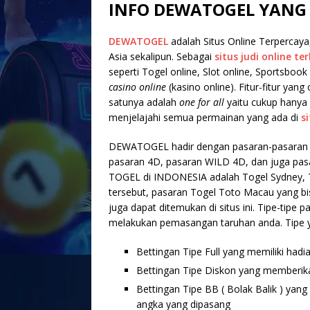
INFO DEWATOGEL YANG 
DEWATOGEL
adalah Situs Online Terpercaya
Asia sekalipun. Sebagai
situs judi online te
seperti Togel online, Slot online, Sportsboo
casino online
(kasino online). Fitur-fitur yan
satunya adalah
one for all
yaitu cukup hanya 
menjelajahi semua permainan yang ada di
s
DEWATOGEL hadir dengan pasaran-pasaran y
pasaran 4D, pasaran WILD 4D, dan juga pasa
TOGEL di INDONESIA adalah Togel Sydney, To
tersebut, pasaran Togel Toto Macau yang bis
juga dapat ditemukan di situs ini. Tipe-tipe 
melakukan pemasangan taruhan anda. Tipe ya
Bettingan Tipe Full yang memiliki hadi
Bettingan Tipe Diskon yang memberik
Bettingan Tipe BB ( Bolak Balik ) yang
angka yang dipasang