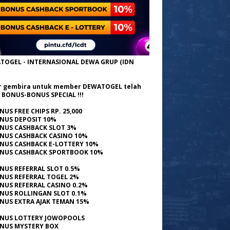
TOGEL - INTERNASIONAL DEWA GRUP (IDN
r gembira untuk member DEWATOGEL telah
r
BONUS-BONUS SPECIAL
!!!
US FREE CHIPS RP. 25,000
NUS DEPOSIT 10%
NUS CASHBACK SLOT 3%
NUS CASHBACK CASINO 10%
NUS CASHBACK E-LOTTERY 10%
NUS CASHBACK SPORTBOOK 10%
NUS REFERRAL SLOT 0.5%
NUS REFERRAL TOGEL 2%
NUS REFERRAL CASINO 0.2%
NUS ROLLINGAN SLOT 0.1%
NUS EXTRA AJAK TEMAN 15%
NUS LOTTERY JOWOPOOLS
NUS MYSTERY BOX