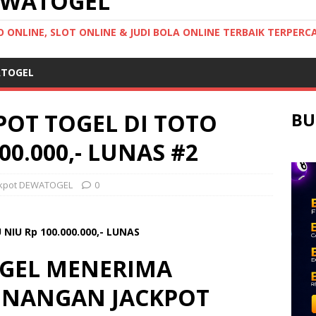
EWATOGEL
 ONLINE, SLOT ONLINE & JUDI BOLA ONLINE TERBAIK TERPERCA
ATOGEL
OT TOGEL DI TOTO
BU
00.000,- LUNAS #2
ackpot DEWATOGEL
0
NIU Rp 100.000.000,- LUNAS
GEL MENERIMA
ENANGAN JACKPOT