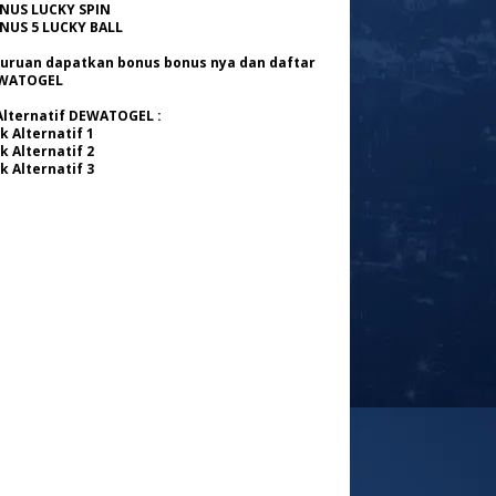
NUS LUCKY SPIN
NUS 5 LUCKY BALL
uruan dapatkan bonus bonus nya dan daftar
EWATOGEL
Alternatif
DEWATOGEL
:
k Alternatif 1
k Alternatif 2
k Alternatif 3