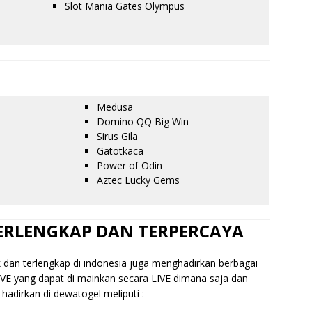
Slot Mania Gates Olympus
Medusa
Domino QQ Big Win
Sirus Gila
Gatotkaca
Power of Odin
Aztec Lucky Gems
TERLENGKAP DAN TERPERCAYA
k dan terlengkap di indonesia juga menghadirkan berbagai
VE yang dapat di mainkan secara LIVE dimana saja dan
hadirkan di dewatogel meliputi :