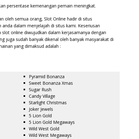
nkan persentase kemenangan pemain meningkat.
 oleh semua orang, Slot Online hadir di situs
nda dalam menjelajah di situs kami. Keseriusan
lot online diwujudkan dalam kerjasamanya dengan
yang juga sudah banyak dikenal oleh banyak masyarakat di
mainan yang dimaksud adalah :
Pyramid Bonanza
Sweet Bonanza Xmas
Sugar Rush
Candy Village
Starlight Christmas
Joker Jewels
5 Lion Gold
5 Lion Gold Megaways
Wild West Gold
Wild West Megaways