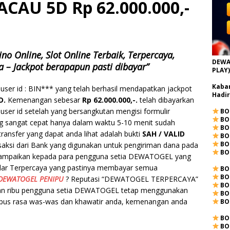
CAU 5D Rp 62.000.000,-
no Online, Slot Online Terbaik, Terpercaya,
DEWA
a – Jackpot berapapun pasti dibayar”
PLAY)
Kaba
er id : BIN*** yang telah berhasil mendapatkan jackpot
Hadi
D.
Kemenangan sebesar
Rp 62.000.000,-.
telah dibayarkan
ser id setelah yang bersangkutan mengisi formulir
BON
BO
ng sangat cepat hanya dalam waktu 5-10 menit sudah
BO
transfer yang dapat anda lihat adalah bukti
SAH / VALID
BO
BO
nsaksi dari Bank yang digunakan untuk pengiriman dana pada
BO
mi sampaikan kepada para pengguna setia DEWATOGEL yang
ndar Terpercaya yang pastinya membayar semua
BO
BO
DEWATOGEL PENIPU
? Reputasi “DEWATOGEL TERPERCAYA”
BO
usan ribu pengguna setia DEWATOGEL tetap menggunakan
BO
. Hapus rasa was-was dan khawatir anda, kemenangan anda
BO
BO
BO