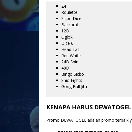
24
Roulette
Sicbo Dice
Baccarat
12D
Oglok
Dice 6
Head Tail
Red White
24D Spin
48D
Bingo Sicbo
Shio Fights
Gong Ball Jitu
KENAPA HARUS DEWATOGEL
Promo DEWATOGEL adalah promo terbaik yang