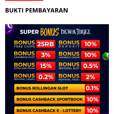
BUKTI PEMBAYARAN