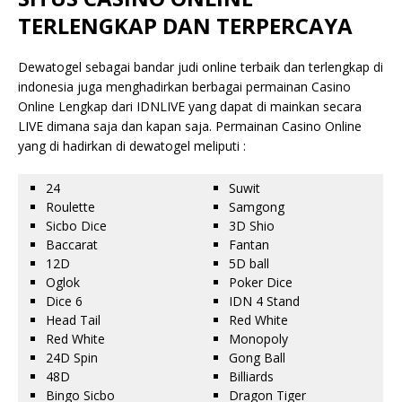
TERLENGKAP DAN TERPERCAYA
Dewatogel sebagai bandar judi online terbaik dan terlengkap di
indonesia juga menghadirkan berbagai permainan Casino
Online Lengkap dari IDNLIVE yang dapat di mainkan secara
LIVE dimana saja dan kapan saja. Permainan Casino Online
yang di hadirkan di dewatogel meliputi :
24
Suwit
Roulette
Samgong
Sicbo Dice
3D Shio
Baccarat
Fantan
12D
5D ball
Oglok
Poker Dice
Dice 6
IDN 4 Stand
Head Tail
Red White
Red White
Monopoly
24D Spin
Gong Ball
48D
Billiards
Bingo Sicbo
Dragon Tiger