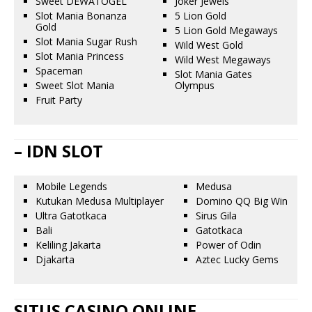
Sweet DEWATOGEL
Joker Jewels
Slot Mania Bonanza
5 Lion Gold
Gold
5 Lion Gold Megaways
Slot Mania Sugar Rush
Wild West Gold
Slot Mania Princess
Wild West Megaways
Spaceman
Slot Mania Gates
Sweet Slot Mania
Olympus
Fruit Party
– IDN SLOT
Mobile Legends
Medusa
Kutukan Medusa Multiplayer
Domino QQ Big Win
Ultra Gatotkaca
Sirus Gila
Bali
Gatotkaca
Keliling Jakarta
Power of Odin
Djakarta
Aztec Lucky Gems
SITUS CASINO ONLINE