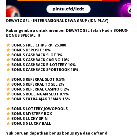
DEWATOGEL - INTERNASIONAL DEWA GRUP (IDN PLAY)
Kabar gembira untuk member DEWATOGEL telah Hadir
BONUS-
BONUS SPECIAL
!!!
BONUS FREE CHIPS RP. 25,000
BONUS DEPOSIT 10%
BONUS CASHBACK SLOT 3%
BONUS CASHBACK CASINO 10%
BONUS CASHBACK E-LOTTERY 10%
BONUS CASHBACK SPORTBOOK 10%
BONUS REFERRAL SLOT 0.5%
BONUS REFERRAL TOGEL 2%
BONUS REFERRAL CASINO 0.2%
BONUS ROLLINGAN SLOT 0.1%
BONUS EXTRA AJAK TEMAN 15%
BONUS LOTTERY JOWOPOOLS
BONUS MYSTERY BOX
BONUS LUCKY SPIN
BONUS 5 LUCKY BALL
Yuk buruan dapatkan bonus bonus nya dan daftar di