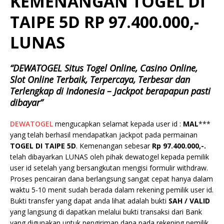
KEMENANGAN TOGEL DI
TAIPE 5D RP 97.400.000,-
LUNAS
“DEWATOGEL Situs Togel Online, Casino Online,
Slot Online Terbaik, Terpercaya, Terbesar dan
Terlengkap di Indonesia – Jackpot berapapun pasti
dibayar”
DEWATOGEL
mengucapkan selamat kepada user id :
MAL
***
yang telah berhasil mendapatkan jackpot pada permainan
TOGEL DI TAIPE 5D
. Kemenangan sebesar
Rp 97.400.000,-.
telah dibayarkan LUNAS oleh pihak dewatogel kepada pemilik
user id setelah yang bersangkutan mengisi formulir withdraw.
Proses pencairan dana berlangsung sangat cepat hanya dalam
waktu 5-10 menit sudah berada dalam rekening pemilik user id.
Bukti transfer yang dapat anda lihat adalah bukti
SAH / VALID
yang langsung di dapatkan melalui bukti transaksi dari Bank
yang digunakan untuk pengiriman dana pada rekening pemilik