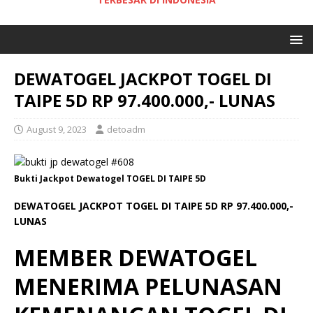
DEWATOGEL JACKPOT TOGEL DI
TAIPE 5D RP 97.400.000,- LUNAS
August 9, 2023
detoadm
Bukti Jackpot Dewatogel TOGEL DI TAIPE 5D
DEWATOGEL JACKPOT TOGEL DI TAIPE 5D RP 97.400.000,-
LUNAS
MEMBER DEWATOGEL
MENERIMA PELUNASAN