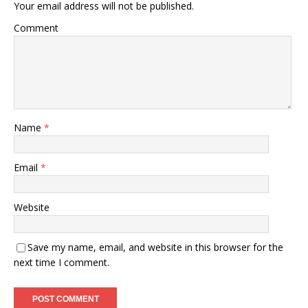
Your email address will not be published.
Comment
Name
*
Email
*
Website
Save my name, email, and website in this browser for the
next time I comment.