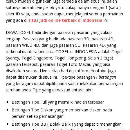
cukup mudah digunakan juga tersedia dalam situs ini, salah
satunya adalah
one for all
yaitu cukup hanya dengan 1 (satu )
User ID saja, anda sudah dapat menjelajahi semua permainan
yang ada di
situs judi online terbaik di Indonesia
ini.
DEWATOGEL hadir dengan pasaran-pasaran yang cukup
lengkap. Pasaran yang hadir ada pasaran 3D, pasaran 4D,
pasaran WILD 4D, dan juga pasaran 5D. Pasaran 4D, yang
terkenal diantara pencinta TOGEL di INDONESIA adalah Togel
Sydney, Togel Singapore, Togel Hongkong. Selain 3 (tiga)
pasaran tersebut, pasaran Togel Toto Macau yang bisa
disaksikan secara Live setiap hari di platform Youtube juga
dapat ditemukan di situs ini. Tipe-tipe pasangan /
bettingan
yang beragam dapat dipilih pada saat melakukan pemasangan
taruhan anda. Tipe yang dimaksud antara lain :
Bettingan Tipe Full yang memiliki hadiah terbesar
Bettingan Tipe Diskon yang memberikan diskon pada
pemain setiap pemasangan
Bettingan Tipe BB ( Bolak Balik ) yang dapat dimenangkan