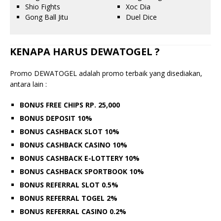
Shio Fights
Xoc Dia
Gong Ball Jitu
Duel Dice
KENAPA HARUS DEWATOGEL ?
Promo DEWATOGEL adalah promo terbaik yang disediakan,
antara lain :
BONUS FREE CHIPS RP. 25,000
BONUS DEPOSIT 10%
BONUS CASHBACK SLOT 10%
BONUS CASHBACK CASINO 10%
BONUS CASHBACK E-LOTTERY 10%
BONUS CASHBACK SPORTBOOK 10%
BONUS REFERRAL SLOT 0.5%
BONUS REFERRAL TOGEL 2%
BONUS REFERRAL CASINO 0.2%