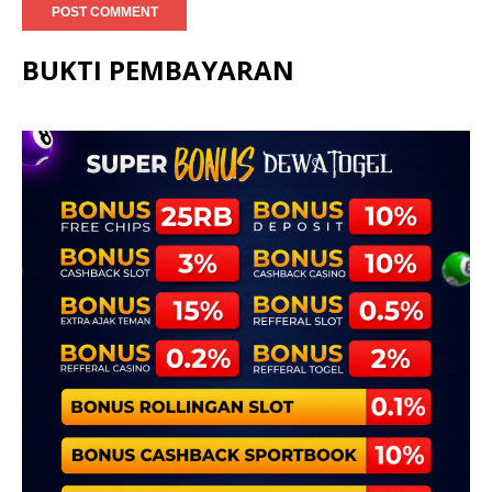
BUKTI PEMBAYARAN