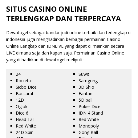
SITUS CASINO ONLINE
TERLENGKAP DAN TERPERCAYA
Dewatogel sebagai bandar judi online terbaik dan terlengkap di
indonesia juga menghadirkan berbagai permainan Casino
Online Lengkap dari IDNLIVE yang dapat di mainkan secara
LIVE dimana saja dan kapan saja. Permainan Casino Online
yang di hadirkan di dewatogel meliputi :
24
Suwit
Roulette
Samgong
Sicbo Dice
3D Shio
Baccarat
Fantan
12D
5D ball
Oglok
Poker Dice
Dice 6
IDN 4 Stand
Head Tail
Red White
Red White
Monopoly
24D Spin
Gong Ball