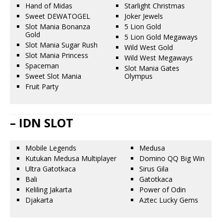
Hand of Midas
Starlight Christmas
Sweet DEWATOGEL
Joker Jewels
Slot Mania Bonanza
5 Lion Gold
Gold
5 Lion Gold Megaways
Slot Mania Sugar Rush
Wild West Gold
Slot Mania Princess
Wild West Megaways
Spaceman
Slot Mania Gates
Sweet Slot Mania
Olympus
Fruit Party
– IDN SLOT
Mobile Legends
Medusa
Kutukan Medusa Multiplayer
Domino QQ Big Win
Ultra Gatotkaca
Sirus Gila
Bali
Gatotkaca
Keliling Jakarta
Power of Odin
Djakarta
Aztec Lucky Gems