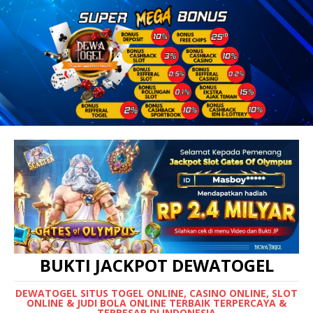
BUKTI JACKPOT DEWATOGEL
DEWATOGEL SITUS TOGEL ONLINE, CASINO ONLINE, SLOT
ONLINE & JUDI BOLA ONLINE TERBAIK TERPERCAYA &
TERBESAR DI INDONESIA