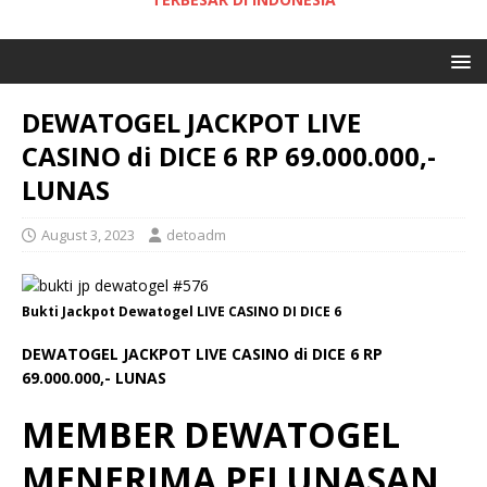
DEWATOGEL JACKPOT LIVE
CASINO di DICE 6 RP 69.000.000,-
LUNAS
August 3, 2023
detoadm
Bukti Jackpot Dewatogel LIVE CASINO DI DICE 6
DEWATOGEL JACKPOT LIVE CASINO di DICE 6
RP
69.000.000,- LUNAS
MEMBER DEWATOGEL
MENERIMA PELUNASAN