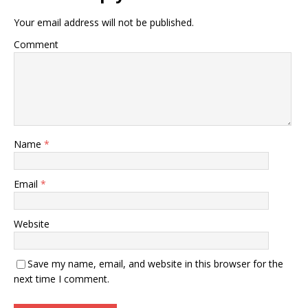
Your email address will not be published.
Comment
Name
*
Email
*
Website
Save my name, email, and website in this browser for the
next time I comment.