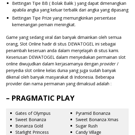
Bettingan Tipe BB ( Bolak Balik ) yang dapat dimenangkan
apabila angka yang keluar terbalik dari angka yang dipasang
Bettingan Tipe Prize yang memungkinkan persentase
kemenangan pemain meningkat.
Game yang sedang viral dan banyak dimainkan oleh semua
orang, Slot Online hadir di situs DEWATOGEL ini sebagai
penambah keseruan anda dalam menjelajah di situs kami.
Keseriusan DEWATOGEL dalam menyediakan permainan slot
online diwujudkan dalam kerjasamanya dengan
provider
/
penyedia slot online kelas dunia yang juga sudah banyak
dikenal oleh banyak masyarakat di Indonesia. Beberapa
provider dan nama permainan yang dimaksud adalah :
– PRAGMATIC PLAY
Gates of Olympus
Pyramid Bonanza
Sweet Bonanza
Sweet Bonanza Xmas
Bonanza Gold
Sugar Rush
Starlight Princess
Candy Village