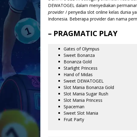
DEWATOGEL dalam menyediakan permainan s
provider
/ penyedia slot online kelas dunia 
Indonesia. Beberapa provider dan nama per
– PRAGMATIC PLAY
Gates of Olympus
Sweet Bonanza
Bonanza Gold
Starlight Princess
Hand of Midas
Sweet DEWATOGEL
Slot Mania Bonanza Gold
Slot Mania Sugar Rush
Slot Mania Princess
Spaceman
Sweet Slot Mania
Fruit Party