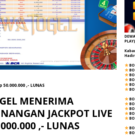
DEWA
PLAY)
Kaba
Hadi
BON
BO
BO
BO
BO
50.000.000 ,- LUNAS
BO
GEL MENERIMA
BO
BO
BO
NANGAN JACKPOT LIVE
BO
BO
000.000 ,- LUNAS
BO
BO