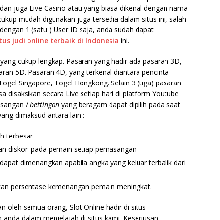
k dan juga Live Casino atau yang biasa dikenal dengan nama
g cukup mudah digunakan juga tersedia dalam situs ini, salah
dengan 1 (satu ) User ID saja, anda sudah dapat
itus judi online terbaik di Indonesia
ini.
ang cukup lengkap. Pasaran yang hadir ada pasaran 3D,
ran 5D. Pasaran 4D, yang terkenal diantara pencinta
gel Singapore, Togel Hongkong. Selain 3 (tiga) pasaran
a disaksikan secara Live setiap hari di platform Youtube
pasangan /
bettingan
yang beragam dapat dipilih pada saat
ng dimaksud antara lain :
ah terbesar
an diskon pada pemain setiap pemasangan
 dapat dimenangkan apabila angka yang keluar terbalik dari
nkan persentase kemenangan pemain meningkat.
 oleh semua orang, Slot Online hadir di situs
nda dalam menjelajah di situs kami. Keseriusan