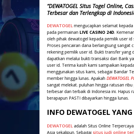
“DEWATOGEL Situs Togel Online, Casi
Terbesar dan Terlengkap di Indonesi
DEWATOGEL
mengucapkan selamat kepada us
pada permainan
LIVE CASINO 24D
. Kemena
oleh pihak dewatogel kepada pemilik user id
Proses pencairan dana berlangsung sangat 
rekening pemilik user id. Bukti transfer yang
dapatkan melalui bukti transaksi dari Bank 
user id. Terima kasih kami sampaikan kepa
menggunakan situs kami, sebagai Bandar 
member hingga lunas. Apakah
DEWATOGEL P
sangat melekat. puluhan hingga ratusan ri
terbesar dan terbaik di Indonesia ini. Hapu
berapapun PASTI dibayarkan hingga lunas.
INFO DEWATOGEL YANG 
DEWATOGEL
adalah Situs Online Terpercaya
Asia sekalipun. Sebagai
situs judi online te