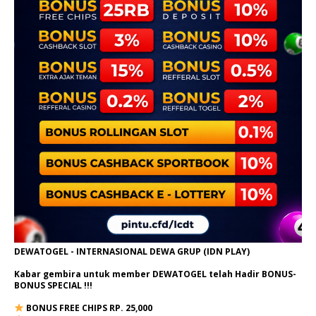
DEWATOGEL - INTERNASIONAL DEWA GRUP (IDN PLAY)
Kabar gembira untuk member DEWATOGEL telah Hadir
BONUS-
BONUS SPECIAL
!!!
BONUS FREE CHIPS RP. 25,000