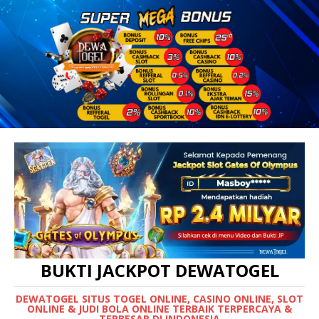
BUKTI JACKPOT DEWATOGEL
DEWATOGEL SITUS TOGEL ONLINE, CASINO ONLINE, SLOT
ONLINE & JUDI BOLA ONLINE TERBAIK TERPERCAYA &
TERBESAR DI INDONESIA