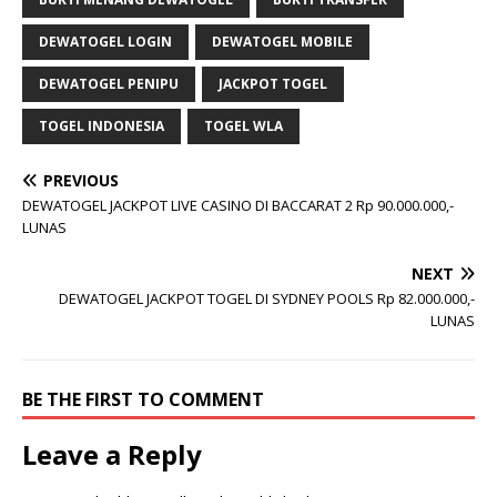
DEWATOGEL LOGIN
DEWATOGEL MOBILE
DEWATOGEL PENIPU
JACKPOT TOGEL
TOGEL INDONESIA
TOGEL WLA
PREVIOUS
DEWATOGEL JACKPOT LIVE CASINO DI BACCARAT 2 Rp 90.000.000,-
LUNAS
NEXT
DEWATOGEL JACKPOT TOGEL DI SYDNEY POOLS Rp 82.000.000,-
LUNAS
BE THE FIRST TO COMMENT
Leave a Reply