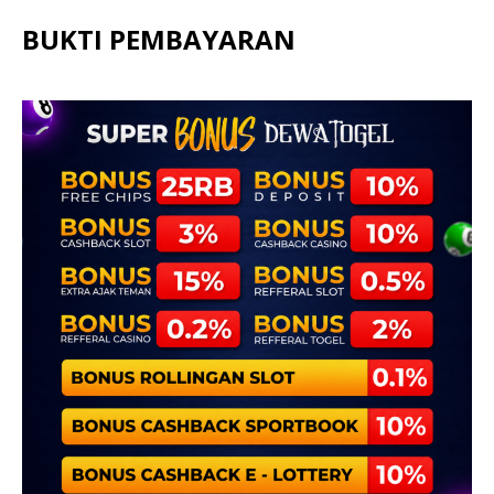
BUKTI PEMBAYARAN