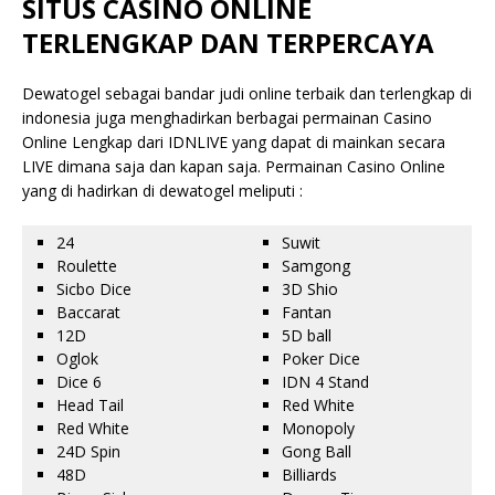
SITUS CASINO ONLINE
TERLENGKAP DAN TERPERCAYA
Dewatogel sebagai bandar judi online terbaik dan terlengkap di
indonesia juga menghadirkan berbagai permainan Casino
Online Lengkap dari IDNLIVE yang dapat di mainkan secara
LIVE dimana saja dan kapan saja. Permainan Casino Online
yang di hadirkan di dewatogel meliputi :
24
Suwit
Roulette
Samgong
Sicbo Dice
3D Shio
Baccarat
Fantan
12D
5D ball
Oglok
Poker Dice
Dice 6
IDN 4 Stand
Head Tail
Red White
Red White
Monopoly
24D Spin
Gong Ball
48D
Billiards