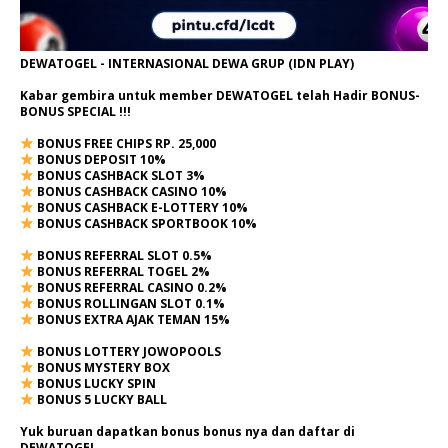
DEWATOGEL - INTERNASIONAL DEWA GRUP (IDN PLAY)
Kabar gembira untuk member DEWATOGEL telah Hadir
BONUS-
BONUS SPECIAL
!!!
BONUS FREE CHIPS RP. 25,000
BONUS DEPOSIT 10%
BONUS CASHBACK SLOT 3%
BONUS CASHBACK CASINO 10%
BONUS CASHBACK E-LOTTERY 10%
BONUS CASHBACK SPORTBOOK 10%
BONUS REFERRAL SLOT 0.5%
BONUS REFERRAL TOGEL 2%
BONUS REFERRAL CASINO 0.2%
BONUS ROLLINGAN SLOT 0.1%
BONUS EXTRA AJAK TEMAN 15%
BONUS LOTTERY JOWOPOOLS
BONUS MYSTERY BOX
BONUS LUCKY SPIN
BONUS 5 LUCKY BALL
Yuk buruan dapatkan bonus bonus nya dan daftar di
DEWATOGEL