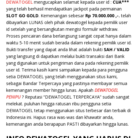
DEWATOGEL
mengucapkan selamat kepada user id :
CUA***
yang telah berhasil mendapatkan jackpot pada permainan
SLOT GO GOLD
. Kemenangan sebesar
Rp 70.000.000 ,-.
telah
dibayarkan LUNAS oleh pihak dewatogel kepada pemilik user
id setelah yang bersangkutan mengisi formulir withdraw.
Proses pencairan dana berlangsung sangat cepat hanya dalam
waktu 5-10 menit sudah berada dalam rekening pemilik user id.
Bukti transfer yang dapat anda lihat adalah bukti
SAH / VALID
yang langsung di dapatkan melalui bukti transaksi dari Bank
yang digunakan untuk pengiriman dana pada rekening pemilik
user id. Terima kasih kami sampaikan kepada para pengguna
setia DEWATOGEL yang telah menggunakan situs kami,
sebagai Bandar Terpercaya yang pastinya membayar semua
kemenangan member hingga lunas. Apakah
DEWATOGEL
PENIPU
? Reputasi “DEWATOGEL TERPERCAYA” sudah sangat
melekat. puluhan hingga ratusan ribu pengguna setia
DEWATOGEL tetap menggunakan situs terbesar dan terbaik di
Indonesia ini. Hapus rasa was-was dan khawatir anda,
kemenangan anda berapapun PASTI dibayarkan hingga lunas.