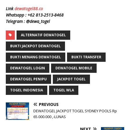
Link
dewatogel88.co
Whatsapp :
+62 813-2513-8468
Telegram : @dewa_togel
ALTERNATIF DEWATOGEL
BUKTI JACKPOT DEWATOGEL
BUKTI MENANG DEWATOGEL
BUKTI TRANSFER
DEWATOGEL LOGIN
DEWATOGEL MOBILE
DEWATOGEL PENIPU
JACKPOT TOGEL
TOGEL INDONESIA
TOGEL WLA
PREVIOUS
DEWATOGEL JACKPOT TOGEL SYDNEY POOLS Rp
65.000.000 ,-LUNAS
NEXT