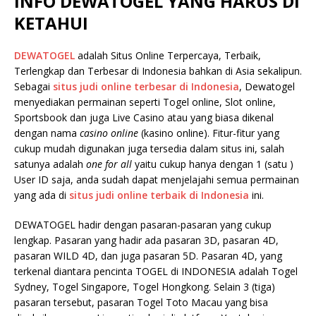
INFO DEWATOGEL YANG HARUS DI
KETAHUI
DEWATOGEL
adalah Situs Online Terpercaya, Terbaik,
Terlengkap dan Terbesar di Indonesia bahkan di Asia sekalipun.
Sebagai
situs judi online terbesar di Indonesia
, Dewatogel
menyediakan permainan seperti Togel online, Slot online,
Sportsbook dan juga Live Casino atau yang biasa dikenal
dengan nama
casino online
(kasino online). Fitur-fitur yang
cukup mudah digunakan juga tersedia dalam situs ini, salah
satunya adalah
one for all
yaitu cukup hanya dengan 1 (satu )
User ID saja, anda sudah dapat menjelajahi semua permainan
yang ada di
situs judi online terbaik di Indonesia
ini.
DEWATOGEL hadir dengan pasaran-pasaran yang cukup
lengkap. Pasaran yang hadir ada pasaran 3D, pasaran 4D,
pasaran WILD 4D, dan juga pasaran 5D. Pasaran 4D, yang
terkenal diantara pencinta TOGEL di INDONESIA adalah Togel
Sydney, Togel Singapore, Togel Hongkong. Selain 3 (tiga)
pasaran tersebut, pasaran Togel Toto Macau yang bisa