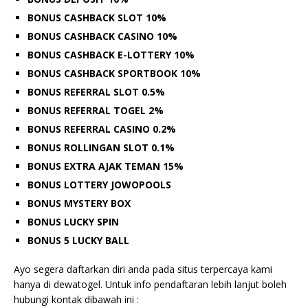
BONUS CASHBACK SLOT 10%
BONUS CASHBACK CASINO 10%
BONUS CASHBACK E-LOTTERY 10%
BONUS CASHBACK SPORTBOOK 10%
BONUS REFERRAL SLOT 0.5%
BONUS REFERRAL TOGEL 2%
BONUS REFERRAL CASINO 0.2%
BONUS ROLLINGAN SLOT 0.1%
BONUS EXTRA AJAK TEMAN 15%
BONUS LOTTERY JOWOPOOLS
BONUS MYSTERY BOX
BONUS LUCKY SPIN
BONUS 5 LUCKY BALL
Ayo segera daftarkan diri anda pada situs terpercaya kami
hanya di dewatogel. Untuk info pendaftaran lebih lanjut boleh
hubungi kontak dibawah ini :