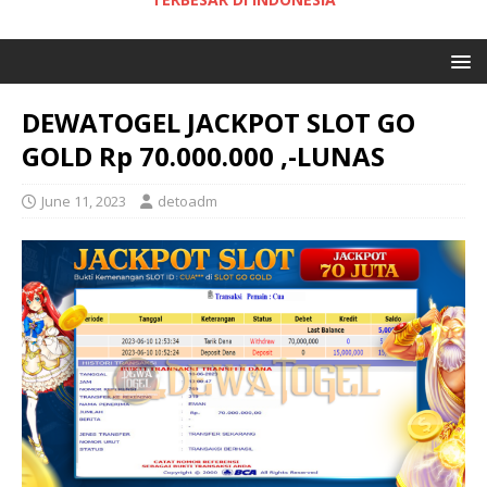
DEWATOGEL JACKPOT SLOT GO
GOLD Rp 70.000.000 ,-LUNAS
June 11, 2023
detoadm