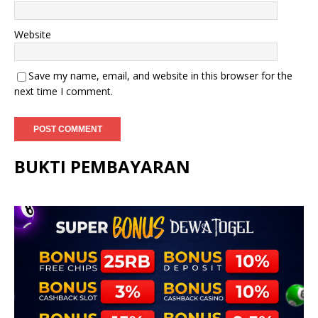
Website
Save my name, email, and website in this browser for the
next time I comment.
BUKTI PEMBAYARAN