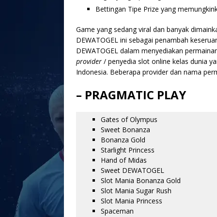
Bettingan Tipe Prize yang memungki
Game yang sedang viral dan banyak dimainkan
DEWATOGEL ini sebagai penambah keseruan a
DEWATOGEL dalam menyediakan permainan s
provider
/ penyedia slot online kelas dunia 
Indonesia. Beberapa provider dan nama per
– PRAGMATIC PLAY
Gates of Olympus
Sweet Bonanza
Bonanza Gold
Starlight Princess
Hand of Midas
Sweet DEWATOGEL
Slot Mania Bonanza Gold
Slot Mania Sugar Rush
Slot Mania Princess
Spaceman