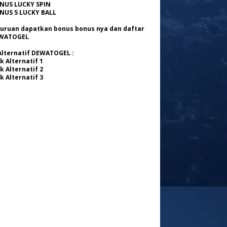
NUS LUCKY SPIN
NUS 5 LUCKY BALL
uruan dapatkan bonus bonus nya dan daftar
EWATOGEL
Alternatif
DEWATOGEL
:
k Alternatif 1
k Alternatif 2
k Alternatif 3