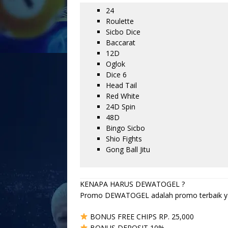
24
Roulette
Sicbo Dice
Baccarat
12D
Oglok
Dice 6
Head Tail
Red White
24D Spin
48D
Bingo Sicbo
Shio Fights
Gong Ball Jitu
KENAPA HARUS DEWATOGEL ?
Promo DEWATOGEL adalah promo terbaik yang
BONUS FREE CHIPS RP. 25,000
BONUS DEPOSIT 10%