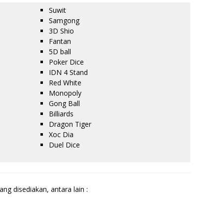
Suwit
Samgong
3D Shio
Fantan
5D ball
Poker Dice
IDN 4 Stand
Red White
Monopoly
Gong Ball
Billiards
Dragon Tiger
Xoc Dia
Duel Dice
 disediakan, antara lain :