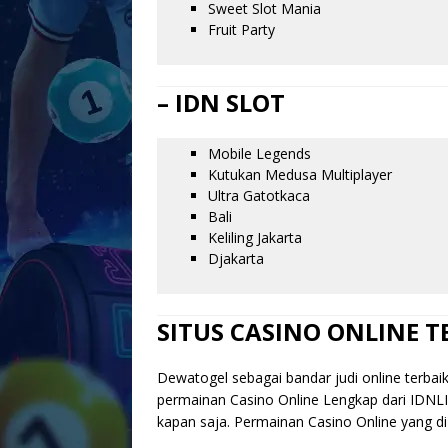
Sweet Slot Mania
Fruit Party
– IDN SLOT
Mobile Legends
Kutukan Medusa Multiplayer
Ultra Gatotkaca
Bali
Keliling Jakarta
Djakarta
SITUS CASINO ONLINE 
Dewatogel sebagai bandar judi online terbai
permainan Casino Online Lengkap dari IDNLI
kapan saja. Permainan Casino Online yang di 