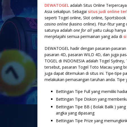
DEWATOGEL
adalah Situs Online Terpercaya
Asia sekalipun. Sebagai
situs judi online te
seperti Togel online, Slot online, Sportsboo
casino online
(kasino online). Fitur-fitur yan
satunya adalah
one for all
yaitu cukup hanya 
menjelajahi semua permainan yang ada di
s
DEWATOGEL hadir dengan pasaran-pasaran y
pasaran 4D, pasaran WILD 4D, dan juga pasa
TOGEL di INDONESIA adalah Togel Sydney, To
tersebut, pasaran Togel Toto Macau yang bis
juga dapat ditemukan di situs ini. Tipe-tipe 
melakukan pemasangan taruhan anda. Tipe ya
Bettingan Tipe Full yang memiliki hadi
Bettingan Tipe Diskon yang memberik
Bettingan Tipe BB ( Bolak Balik ) yang
angka yang dipasang
Bettingan Tipe Prize yang memungki