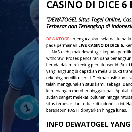
CASINO DI DICE 6 
“DEWATOGEL Situs Togel Online, Casi
Terbesar dan Terlengkap di Indonesi
DEWATOGEL
mengucapkan selamat kepada u
pada permainan
LIVE CASINO DI DICE 6.
Ke
LUNAS oleh pihak dewatogel kepada pemilik u
withdraw. Proses pencairan dana berlangsu
berada dalam rekening pemilik user id. Bukti 
yang langsung di dapatkan melalui bukti tra
rekening pemilik user id. Terima kasih ka
telah menggunakan situs kami, sebagai Ba
kemenangan member hingga lunas. Apakah
sudah sangat melekat. puluhan hingga rat
situs terbesar dan terbaik di Indonesia ini
berapapun PASTI dibayarkan hingga lunas.
INFO DEWATOGEL YANG 