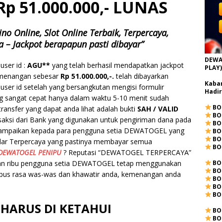
Rp 51.000.000,- LUNAS
no Online, Slot Online Terbaik, Terpercaya,
a – Jackpot berapapun pasti dibayar”
DEWA
ser id :
AGU
**
yang telah berhasil mendapatkan jackpot
PLAY)
menangan sebesar
Rp
51.000.000
,-.
telah dibayarkan
Kaba
ser id setelah yang bersangkutan mengisi formulir
Hadi
ng sangat cepat hanya dalam waktu 5-10 menit sudah
BON
transfer yang dapat anda lihat adalah bukti
SAH / VALID
BO
nsaksi dari Bank yang digunakan untuk pengiriman dana pada
BO
mi sampaikan kepada para pengguna setia DEWATOGEL yang
BO
BO
ndar Terpercaya yang pastinya membayar semua
BO
DEWATOGEL PENIPU
? Reputasi “DEWATOGEL TERPERCAYA”
usan ribu pengguna setia DEWATOGEL tetap menggunakan
BO
BO
. Hapus rasa was-was dan khawatir anda, kemenangan anda
BO
BO
BO
HARUS DI KETAHUI
BO
BO