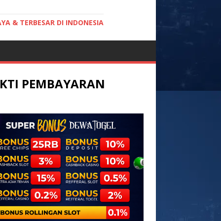
YA & TERBESAR DI INDONESIA
KTI PEMBAYARAN