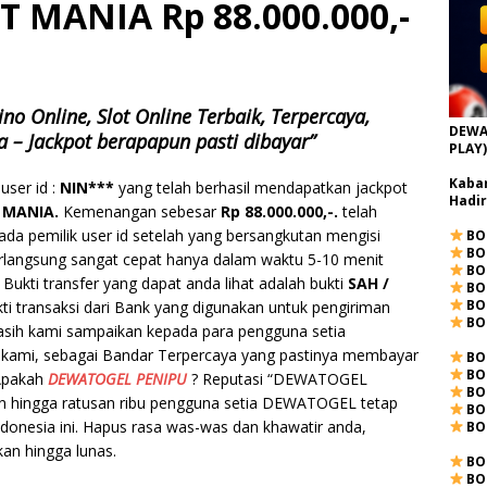
T MANIA Rp 88.000.000,-
no Online, Slot Online Terbaik, Terpercaya,
DEWA
a – Jackpot berapapun pasti dibayar”
PLAY)
Kaba
ser id :
NIN***
yang telah berhasil mendapatkan jackpot
Hadi
 MANIA.
Kemenangan sebesar
Rp 88.000.000,-.
telah
da pemilik user id setelah yang bersangkutan mengisi
BON
BO
erlangsung sangat cepat hanya dalam waktu 5-10 menit
BO
 Bukti transfer yang dapat anda lihat adalah bukti
SAH /
BO
BO
ti transaksi dari Bank yang digunakan untuk pengiriman
BO
kasih kami sampaikan kepada para pengguna setia
ami, sebagai Bandar Terpercaya yang pastinya membayar
BO
BO
Apakah
DEWATOGEL PENIPU
? Reputasi “DEWATOGEL
BO
n hingga ratusan ribu pengguna setia DEWATOGEL tetap
BO
ndonesia ini. Hapus rasa was-was dan khawatir anda,
BO
an hingga lunas.
BO
BO