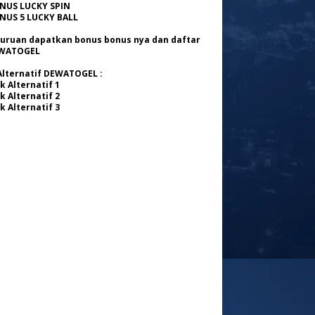
NUS LUCKY SPIN
NUS 5 LUCKY BALL
uruan dapatkan bonus bonus nya dan daftar
EWATOGEL
Alternatif
DEWATOGEL
:
k Alternatif 1
k Alternatif 2
k Alternatif 3