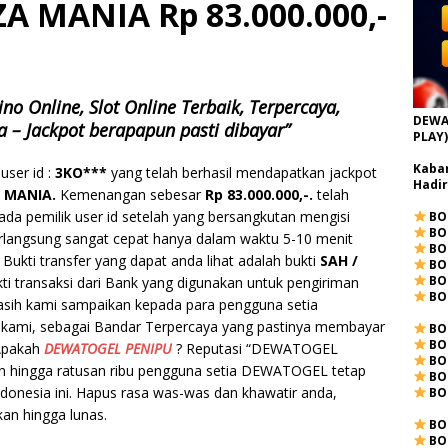
 MANIA Rp 83.000.000,-
no Online, Slot Online Terbaik, Terpercaya,
DEWA
a – Jackpot berapapun pasti dibayar”
PLAY)
Kaba
ser id :
3KO***
yang telah berhasil mendapatkan jackpot
Hadi
 MANIA.
Kemenangan sebesar
Rp 83.000.000,-.
telah
da pemilik user id setelah yang bersangkutan mengisi
BON
BO
erlangsung sangat cepat hanya dalam waktu 5-10 menit
BO
 Bukti transfer yang dapat anda lihat adalah bukti
SAH /
BO
BO
ti transaksi dari Bank yang digunakan untuk pengiriman
BO
kasih kami sampaikan kepada para pengguna setia
ami, sebagai Bandar Terpercaya yang pastinya membayar
BO
BO
Apakah
DEWATOGEL PENIPU
? Reputasi “DEWATOGEL
BO
n hingga ratusan ribu pengguna setia DEWATOGEL tetap
BO
ndonesia ini. Hapus rasa was-was dan khawatir anda,
BO
an hingga lunas.
BO
BO