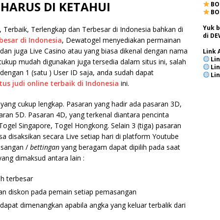
HARUS DI KETAHUI
BO
BO
Yuk b
, Terbaik, Terlengkap dan Terbesar di Indonesia bahkan di
di D
rbesar di Indonesia
, Dewatogel menyediakan permainan
k dan juga Live Casino atau yang biasa dikenal dengan nama
Link 
Lin
g cukup mudah digunakan juga tersedia dalam situs ini, salah
Lin
dengan 1 (satu ) User ID saja, anda sudah dapat
Lin
itus judi online terbaik di Indonesia
ini.
ang cukup lengkap. Pasaran yang hadir ada pasaran 3D,
ran 5D. Pasaran 4D, yang terkenal diantara pencinta
gel Singapore, Togel Hongkong. Selain 3 (tiga) pasaran
a disaksikan secara Live setiap hari di platform Youtube
pasangan /
bettingan
yang beragam dapat dipilih pada saat
ng dimaksud antara lain :
ah terbesar
an diskon pada pemain setiap pemasangan
 dapat dimenangkan apabila angka yang keluar terbalik dari