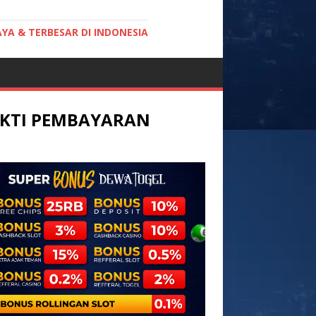
YA & TERBESAR DI INDONESIA
KTI PEMBAYARAN