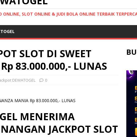
EWATOGEL
 ONLINE, SLOT ONLINE & JUDI BOLA ONLINE TERBAIK TERPERCA
ATOGEL
OT SLOT DI SWEET
BU
p 83.000.000,- LUNAS
 Jackpot DEWATOGEL
0
NZA MANIA Rp 83.000.000,- LUNAS
GEL MENERIMA
NANGAN JACKPOT SLOT