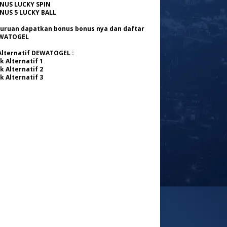
NUS LUCKY SPIN
NUS 5 LUCKY BALL
uruan dapatkan bonus bonus nya dan daftar
EWATOGEL
Alternatif
DEWATOGEL
:
k Alternatif 1
k Alternatif 2
k Alternatif 3