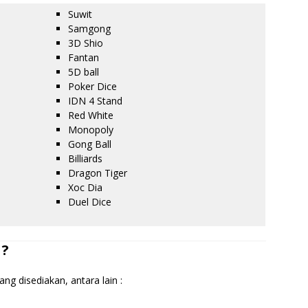
Suwit
Samgong
3D Shio
Fantan
5D ball
Poker Dice
IDN 4 Stand
Red White
Monopoly
Gong Ball
Billiards
Dragon Tiger
Xoc Dia
Duel Dice
 ?
 disediakan, antara lain :