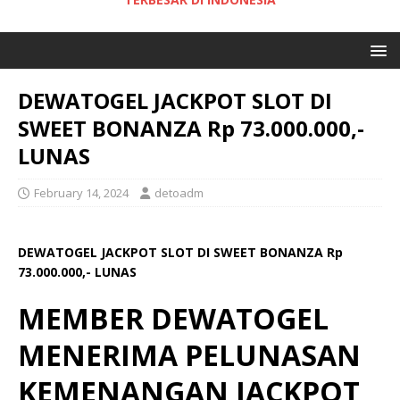
DEWATOGEL JACKPOT SLOT DI
SWEET BONANZA Rp 73.000.000,-
LUNAS
February 14, 2024
detoadm
DEWATOGEL JACKPOT SLOT DI SWEET BONANZA Rp
73.000.000,- LUNAS
MEMBER DEWATOGEL
MENERIMA PELUNASAN
KEMENANGAN JACKPOT