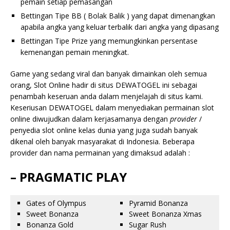
pemain setiap pemasangan
Bettingan Tipe BB ( Bolak Balik ) yang dapat dimenangkan
apabila angka yang keluar terbalik dari angka yang dipasang
Bettingan Tipe Prize yang memungkinkan persentase
kemenangan pemain meningkat.
Game yang sedang viral dan banyak dimainkan oleh semua
orang, Slot Online hadir di situs DEWATOGEL ini sebagai
penambah keseruan anda dalam menjelajah di situs kami.
Keseriusan DEWATOGEL dalam menyediakan permainan slot
online diwujudkan dalam kerjasamanya dengan
provider
/
penyedia slot online kelas dunia yang juga sudah banyak
dikenal oleh banyak masyarakat di Indonesia. Beberapa
provider dan nama permainan yang dimaksud adalah :
– PRAGMATIC PLAY
Gates of Olympus
Pyramid Bonanza
Sweet Bonanza
Sweet Bonanza Xmas
Bonanza Gold
Sugar Rush