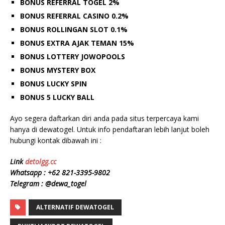
BONUS REFERRAL TOGEL 2%
BONUS REFERRAL CASINO 0.2%
BONUS ROLLINGAN SLOT 0.1%
BONUS EXTRA AJAK TEMAN 15%
BONUS LOTTERY JOWOPOOLS
BONUS MYSTERY BOX
BONUS LUCKY SPIN
BONUS 5 LUCKY BALL
Ayo segera daftarkan diri anda pada situs terpercaya kami
hanya di dewatogel. Untuk info pendaftaran lebih lanjut boleh
hubungi kontak dibawah ini :
Link
detolgg.cc
Whatsapp :
+62 8
21-3395-9802
Telegram : @dewa_togel
ALTERNATIF DEWATOGEL