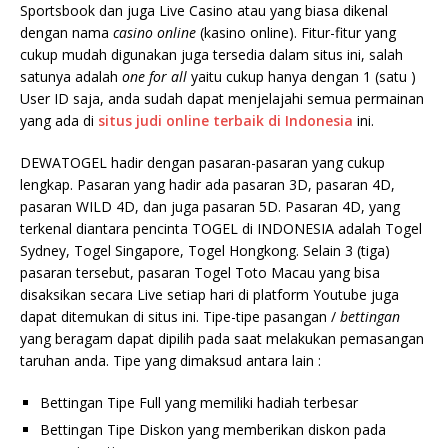
Sportsbook dan juga Live Casino atau yang biasa dikenal
dengan nama
casino online
(kasino online). Fitur-fitur yang
cukup mudah digunakan juga tersedia dalam situs ini, salah
satunya adalah
one for all
yaitu cukup hanya dengan 1 (satu )
User ID saja, anda sudah dapat menjelajahi semua permainan
yang ada di
situs judi online terbaik di Indonesia
ini.
DEWATOGEL hadir dengan pasaran-pasaran yang cukup
lengkap. Pasaran yang hadir ada pasaran 3D, pasaran 4D,
pasaran WILD 4D, dan juga pasaran 5D. Pasaran 4D, yang
terkenal diantara pencinta TOGEL di INDONESIA adalah Togel
Sydney, Togel Singapore, Togel Hongkong. Selain 3 (tiga)
pasaran tersebut, pasaran Togel Toto Macau yang bisa
disaksikan secara Live setiap hari di platform Youtube juga
dapat ditemukan di situs ini. Tipe-tipe pasangan /
bettingan
yang beragam dapat dipilih pada saat melakukan pemasangan
taruhan anda. Tipe yang dimaksud antara lain :
Bettingan Tipe Full yang memiliki hadiah terbesar
Bettingan Tipe Diskon yang memberikan diskon pada