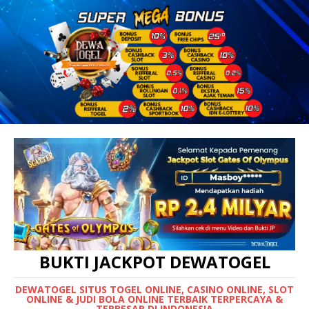
BUKTI JACKPOT DEWATOGEL
DEWATOGEL SITUS TOGEL ONLINE, CASINO ONLINE, SLOT
ONLINE & JUDI BOLA ONLINE TERBAIK TERPERCAYA &
TERBESAR DI INDONESIA