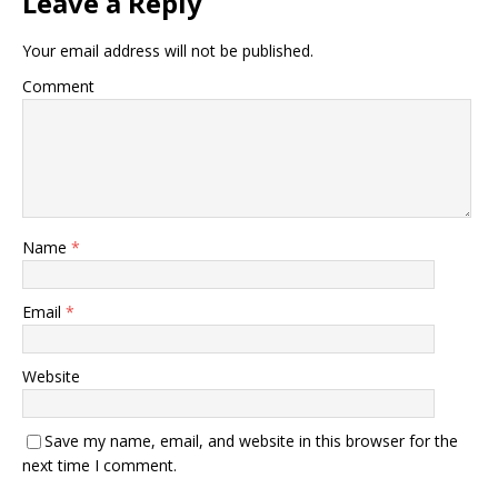
Leave a Reply
Your email address will not be published.
Comment
Name
*
Email
*
Website
Save my name, email, and website in this browser for the
next time I comment.