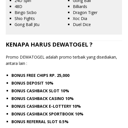
24D Spin
Gong Ball
48D
Billiards
Bingo Sicbo
Dragon Tiger
Shio Fights
Xoc Dia
Gong Ball Jitu
Duel Dice
KENAPA HARUS DEWATOGEL ?
Promo DEWATOGEL adalah promo terbaik yang disediakan,
antara lain :
BONUS FREE CHIPS RP. 25,000
BONUS DEPOSIT 10%
BONUS CASHBACK SLOT 10%
BONUS CASHBACK CASINO 10%
BONUS CASHBACK E-LOTTERY 10%
BONUS CASHBACK SPORTBOOK 10%
BONUS REFERRAL SLOT 0.5%