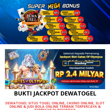
BUKTI JACKPOT DEWATOGEL
DEWATOGEL SITUS TOGEL ONLINE, CASINO ONLINE, SLOT
ONLINE & JUDI BOLA ONLINE TERBAIK TERPERCAYA &
TERBESAR DI INDONESIA