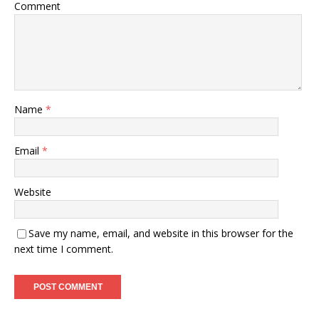
Comment
Name
*
Email
*
Website
Save my name, email, and website in this browser for the
next time I comment.