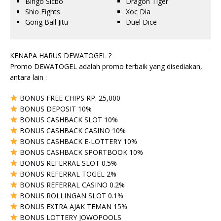
Bingo Sicbo
Dragon Tiger
Shio Fights
Xoc Dia
Gong Ball Jitu
Duel Dice
KENAPA HARUS DEWATOGEL ?
Promo DEWATOGEL adalah promo terbaik yang disediakan,
antara lain :
BONUS FREE CHIPS RP. 25,000
BONUS DEPOSIT 10%
BONUS CASHBACK SLOT 10%
BONUS CASHBACK CASINO 10%
BONUS CASHBACK E-LOTTERY 10%
BONUS CASHBACK SPORTBOOK 10%
BONUS REFERRAL SLOT 0.5%
BONUS REFERRAL TOGEL 2%
BONUS REFERRAL CASINO 0.2%
BONUS ROLLINGAN SLOT 0.1%
BONUS EXTRA AJAK TEMAN 15%
BONUS LOTTERY JOWOPOOLS