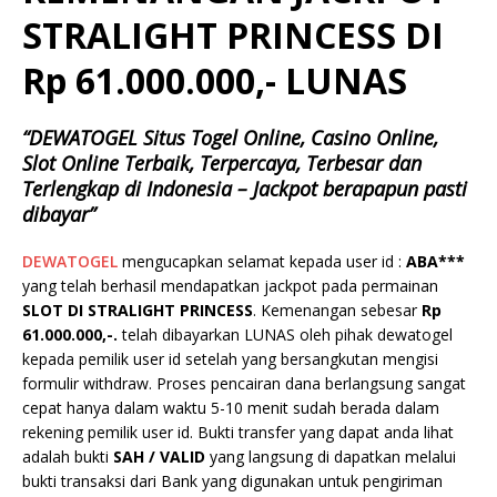
STRALIGHT PRINCESS DI
Rp 61.000.000,- LUNAS
“DEWATOGEL Situs Togel Online, Casino Online,
Slot Online Terbaik, Terpercaya, Terbesar dan
Terlengkap di Indonesia – Jackpot berapapun pasti
dibayar”
DEWATOGEL
mengucapkan selamat kepada user id :
ABA***
yang telah berhasil mendapatkan jackpot pada permainan
SLOT DI STRALIGHT PRINCESS
. Kemenangan sebesar
Rp
61.000.000,-.
telah dibayarkan LUNAS oleh pihak dewatogel
kepada pemilik user id setelah yang bersangkutan mengisi
formulir withdraw. Proses pencairan dana berlangsung sangat
cepat hanya dalam waktu 5-10 menit sudah berada dalam
rekening pemilik user id. Bukti transfer yang dapat anda lihat
adalah bukti
SAH / VALID
yang langsung di dapatkan melalui
bukti transaksi dari Bank yang digunakan untuk pengiriman