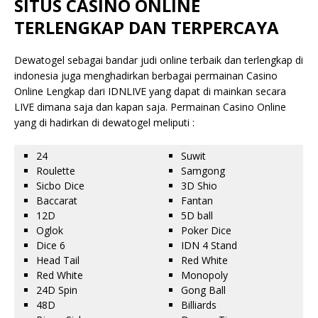
SITUS CASINO ONLINE
TERLENGKAP DAN TERPERCAYA
Dewatogel sebagai bandar judi online terbaik dan terlengkap di
indonesia juga menghadirkan berbagai permainan Casino
Online Lengkap dari IDNLIVE yang dapat di mainkan secara
LIVE dimana saja dan kapan saja. Permainan Casino Online
yang di hadirkan di dewatogel meliputi :
24
Suwit
Roulette
Samgong
Sicbo Dice
3D Shio
Baccarat
Fantan
12D
5D ball
Oglok
Poker Dice
Dice 6
IDN 4 Stand
Head Tail
Red White
Red White
Monopoly
24D Spin
Gong Ball
48D
Billiards