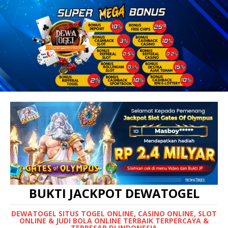
BUKTI JACKPOT DEWATOGEL
DEWATOGEL SITUS TOGEL ONLINE, CASINO ONLINE, SLOT
ONLINE & JUDI BOLA ONLINE TERBAIK TERPERCAYA &
TERBESAR DI INDONESIA