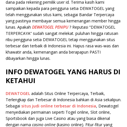
dana pada rekening pemilik user id. Terima kasih kami
sampaikan kepada para pengguna setia DEWATOGEL yang
telah menggunakan situs kami, sebagai Bandar Terpercaya
yang pastinya membayar semua kemenangan member hingga
lunas. Apakah
DEWATOGEL PENIPU
? Reputasi “DEWATOGEL
TERPERCAYA” sudah sangat melekat. puluhan hingga ratusan
ribu pengguna setia DEWATOGEL tetap menggunakan situs
terbesar dan terbaik di Indonesia ini. Hapus rasa was-was dan
khawatir anda, kemenangan anda berapapun PASTI
dibayarkan hingga lunas.
INFO DEWATOGEL YANG HARUS DI
KETAHUI
DEWATOGEL
adalah Situs Online Terpercaya, Terbaik,
Terlengkap dan Terbesar di Indonesia bahkan di Asia sekalipun.
Sebagai
situs judi online terbesar di Indonesia
, Dewatogel
menyediakan permainan seperti Togel online, Slot online,
Sportsbook dan juga Live Casino atau yang biasa dikenal
dengan nama
casino online
(kasino online). Fitur-fitur yang