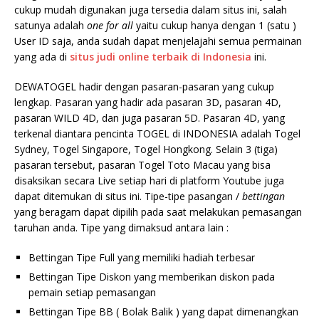
cukup mudah digunakan juga tersedia dalam situs ini, salah
satunya adalah
one for all
yaitu cukup hanya dengan 1 (satu )
User ID saja, anda sudah dapat menjelajahi semua permainan
yang ada di
situs judi online terbaik di Indonesia
ini.
DEWATOGEL hadir dengan pasaran-pasaran yang cukup
lengkap. Pasaran yang hadir ada pasaran 3D, pasaran 4D,
pasaran WILD 4D, dan juga pasaran 5D. Pasaran 4D, yang
terkenal diantara pencinta TOGEL di INDONESIA adalah Togel
Sydney, Togel Singapore, Togel Hongkong. Selain 3 (tiga)
pasaran tersebut, pasaran Togel Toto Macau yang bisa
disaksikan secara Live setiap hari di platform Youtube juga
dapat ditemukan di situs ini. Tipe-tipe pasangan /
bettingan
yang beragam dapat dipilih pada saat melakukan pemasangan
taruhan anda. Tipe yang dimaksud antara lain :
Bettingan Tipe Full yang memiliki hadiah terbesar
Bettingan Tipe Diskon yang memberikan diskon pada
pemain setiap pemasangan
Bettingan Tipe BB ( Bolak Balik ) yang dapat dimenangkan