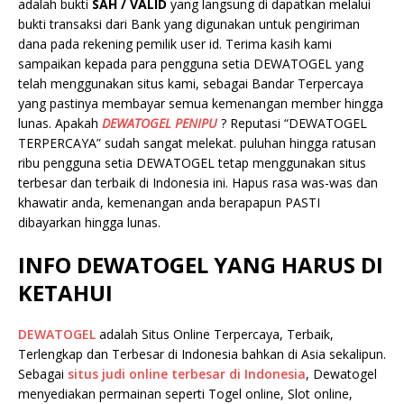
adalah bukti
SAH / VALID
yang langsung di dapatkan melalui
bukti transaksi dari Bank yang digunakan untuk pengiriman
dana pada rekening pemilik user id. Terima kasih kami
sampaikan kepada para pengguna setia DEWATOGEL yang
telah menggunakan situs kami, sebagai Bandar Terpercaya
yang pastinya membayar semua kemenangan member hingga
lunas. Apakah
DEWATOGEL PENIPU
? Reputasi “DEWATOGEL
TERPERCAYA” sudah sangat melekat. puluhan hingga ratusan
ribu pengguna setia DEWATOGEL tetap menggunakan situs
terbesar dan terbaik di Indonesia ini. Hapus rasa was-was dan
khawatir anda, kemenangan anda berapapun PASTI
dibayarkan hingga lunas.
INFO DEWATOGEL YANG HARUS DI
KETAHUI
DEWATOGEL
adalah Situs Online Terpercaya, Terbaik,
Terlengkap dan Terbesar di Indonesia bahkan di Asia sekalipun.
Sebagai
situs judi online terbesar di Indonesia
, Dewatogel
menyediakan permainan seperti Togel online, Slot online,