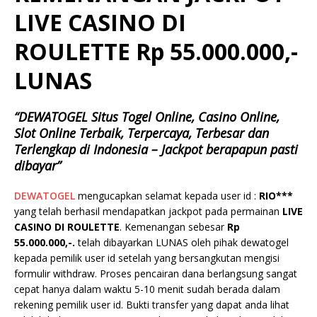
LIVE CASINO DI
ROULETTE Rp 55.000.000,-
LUNAS
“DEWATOGEL Situs Togel Online, Casino Online,
Slot Online Terbaik, Terpercaya, Terbesar dan
Terlengkap di Indonesia – Jackpot berapapun pasti
dibayar”
DEWATOGEL
mengucapkan selamat kepada user id :
RIO***
yang telah berhasil mendapatkan jackpot pada permainan
LIVE
CASINO DI ROULETTE
. Kemenangan sebesar
Rp
55.000.000,-.
telah dibayarkan LUNAS oleh pihak dewatogel
kepada pemilik user id setelah yang bersangkutan mengisi
formulir withdraw. Proses pencairan dana berlangsung sangat
cepat hanya dalam waktu 5-10 menit sudah berada dalam
rekening pemilik user id. Bukti transfer yang dapat anda lihat