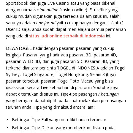
Sportsbook dan juga Live Casino atau yang biasa dikenal
dengan nama
casino online
(kasino online). Fitur-fitur yang
cukup mudah digunakan juga tersedia dalam situs ini, salah
satunya adalah
one for all
yaitu cukup hanya dengan 1 (satu )
User ID saja, anda sudah dapat menjelajahi semua permainan
yang ada di
situs judi online terbaik di Indonesia
ini.
DEWATOGEL hadir dengan pasaran-pasaran yang cukup
lengkap. Pasaran yang hadir ada pasaran 3D, pasaran 4D,
pasaran WILD 4D, dan juga pasaran 5D. Pasaran 4D, yang
terkenal diantara pencinta TOGEL di INDONESIA adalah Togel
Sydney, Togel Singapore, Togel Hongkong. Selain 3 (tiga)
pasaran tersebut, pasaran Togel Toto Macau yang bisa
disaksikan secara Live setiap hari di platform Youtube juga
dapat ditemukan di situs ini. Tipe-tipe pasangan /
bettingan
yang beragam dapat dipilih pada saat melakukan pemasangan
taruhan anda. Tipe yang dimaksud antara lain :
Bettingan Tipe Full yang memiliki hadiah terbesar
Bettingan Tipe Diskon yang memberikan diskon pada