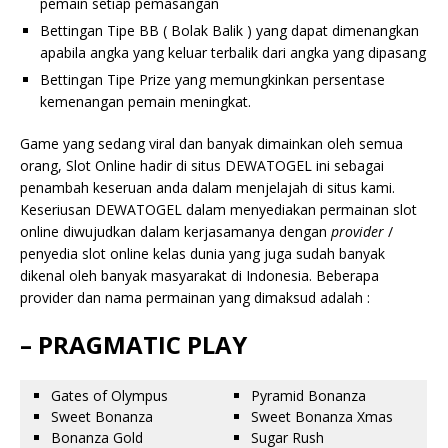
pemain setiap pemasangan
Bettingan Tipe BB ( Bolak Balik ) yang dapat dimenangkan
apabila angka yang keluar terbalik dari angka yang dipasang
Bettingan Tipe Prize yang memungkinkan persentase
kemenangan pemain meningkat.
Game yang sedang viral dan banyak dimainkan oleh semua
orang, Slot Online hadir di situs DEWATOGEL ini sebagai
penambah keseruan anda dalam menjelajah di situs kami.
Keseriusan DEWATOGEL dalam menyediakan permainan slot
online diwujudkan dalam kerjasamanya dengan
provider
/
penyedia slot online kelas dunia yang juga sudah banyak
dikenal oleh banyak masyarakat di Indonesia. Beberapa
provider dan nama permainan yang dimaksud adalah :
– PRAGMATIC PLAY
Gates of Olympus
Pyramid Bonanza
Sweet Bonanza
Sweet Bonanza Xmas
Bonanza Gold
Sugar Rush