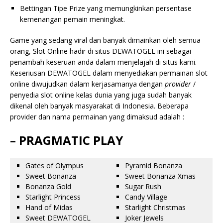
Bettingan Tipe Prize yang memungkinkan persentase
kemenangan pemain meningkat.
Game yang sedang viral dan banyak dimainkan oleh semua
orang, Slot Online hadir di situs DEWATOGEL ini sebagai
penambah keseruan anda dalam menjelajah di situs kami.
Keseriusan DEWATOGEL dalam menyediakan permainan slot
online diwujudkan dalam kerjasamanya dengan
provider
/
penyedia slot online kelas dunia yang juga sudah banyak
dikenal oleh banyak masyarakat di Indonesia. Beberapa
provider dan nama permainan yang dimaksud adalah :
– PRAGMATIC PLAY
Gates of Olympus
Pyramid Bonanza
Sweet Bonanza
Sweet Bonanza Xmas
Bonanza Gold
Sugar Rush
Starlight Princess
Candy Village
Hand of Midas
Starlight Christmas
Sweet DEWATOGEL
Joker Jewels