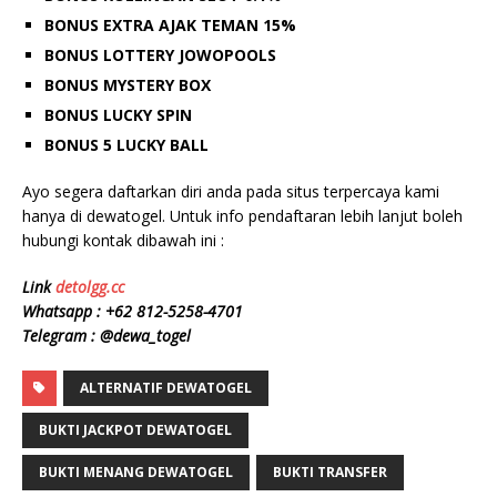
BONUS EXTRA AJAK TEMAN 15%
BONUS LOTTERY JOWOPOOLS
BONUS MYSTERY BOX
BONUS LUCKY SPIN
BONUS 5 LUCKY BALL
Ayo segera daftarkan diri anda pada situs terpercaya kami
hanya di dewatogel. Untuk info pendaftaran lebih lanjut boleh
hubungi kontak dibawah ini :
Link
detolgg.cc
Whatsapp :
+62 812-5258-4701
Telegram : @dewa_togel
ALTERNATIF DEWATOGEL
BUKTI JACKPOT DEWATOGEL
BUKTI MENANG DEWATOGEL
BUKTI TRANSFER