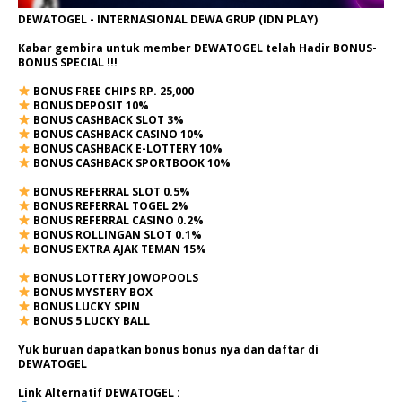
DEWATOGEL - INTERNASIONAL DEWA GRUP (IDN PLAY)
Kabar gembira untuk member DEWATOGEL telah Hadir
BONUS-
BONUS SPECIAL
!!!
BONUS FREE CHIPS RP. 25,000
BONUS DEPOSIT 10%
BONUS CASHBACK SLOT 3%
BONUS CASHBACK CASINO 10%
BONUS CASHBACK E-LOTTERY 10%
BONUS CASHBACK SPORTBOOK 10%
BONUS REFERRAL SLOT 0.5%
BONUS REFERRAL TOGEL 2%
BONUS REFERRAL CASINO 0.2%
BONUS ROLLINGAN SLOT 0.1%
BONUS EXTRA AJAK TEMAN 15%
BONUS LOTTERY JOWOPOOLS
BONUS MYSTERY BOX
BONUS LUCKY SPIN
BONUS 5 LUCKY BALL
Yuk buruan dapatkan bonus bonus nya dan daftar di
DEWATOGEL
Link Alternatif
DEWATOGEL
: