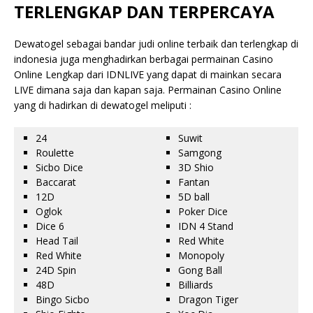
TERLENGKAP DAN TERPERCAYA
Dewatogel sebagai bandar judi online terbaik dan terlengkap di
indonesia juga menghadirkan berbagai permainan Casino
Online Lengkap dari IDNLIVE yang dapat di mainkan secara
LIVE dimana saja dan kapan saja. Permainan Casino Online
yang di hadirkan di dewatogel meliputi :
24
Suwit
Roulette
Samgong
Sicbo Dice
3D Shio
Baccarat
Fantan
12D
5D ball
Oglok
Poker Dice
Dice 6
IDN 4 Stand
Head Tail
Red White
Red White
Monopoly
24D Spin
Gong Ball
48D
Billiards
Bingo Sicbo
Dragon Tiger