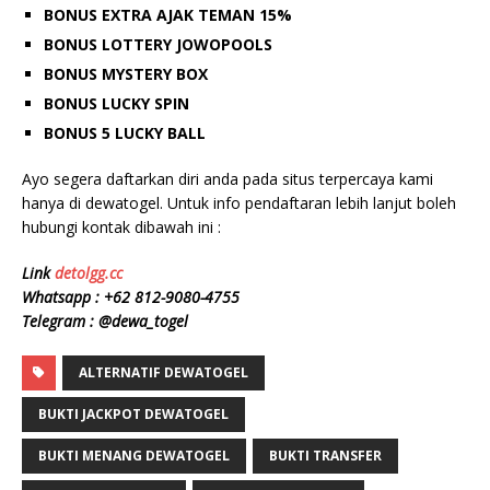
BONUS EXTRA AJAK TEMAN 15%
BONUS LOTTERY JOWOPOOLS
BONUS MYSTERY BOX
BONUS LUCKY SPIN
BONUS 5 LUCKY BALL
Ayo segera daftarkan diri anda pada situs terpercaya kami
hanya di dewatogel. Untuk info pendaftaran lebih lanjut boleh
hubungi kontak dibawah ini :
Link
detolgg.cc
Whatsapp :
+62 812-9080-4755
Telegram : @dewa_togel
ALTERNATIF DEWATOGEL
BUKTI JACKPOT DEWATOGEL
BUKTI MENANG DEWATOGEL
BUKTI TRANSFER