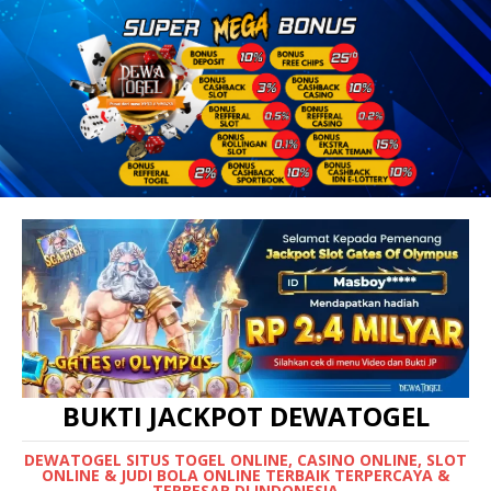
BUKTI JACKPOT DEWATOGEL
DEWATOGEL SITUS TOGEL ONLINE, CASINO ONLINE, SLOT
ONLINE & JUDI BOLA ONLINE TERBAIK TERPERCAYA &
TERBESAR DI INDONESIA