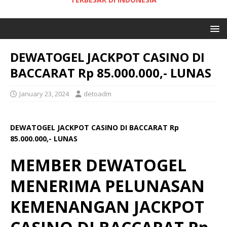
DEWATOGEL JACKPOT CASINO DI
BACCARAT Rp 85.000.000,- LUNAS
January 23, 2024
detoadm
DEWATOGEL JACKPOT CASINO DI BACCARAT Rp
85.000.000,- LUNAS
MEMBER DEWATOGEL
MENERIMA PELUNASAN
KEMENANGAN JACKPOT