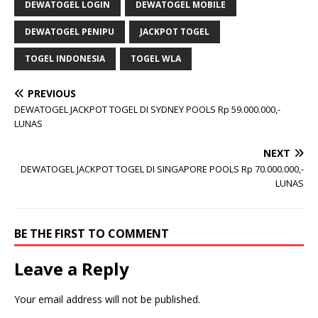
DEWATOGEL LOGIN
DEWATOGEL MOBILE
DEWATOGEL PENIPU
JACKPOT TOGEL
TOGEL INDONESIA
TOGEL WLA
PREVIOUS
DEWATOGEL JACKPOT TOGEL DI SYDNEY POOLS Rp 59.000.000,-
LUNAS
NEXT
DEWATOGEL JACKPOT TOGEL DI SINGAPORE POOLS Rp 70.000.000,-
LUNAS
BE THE FIRST TO COMMENT
Leave a Reply
Your email address will not be published.