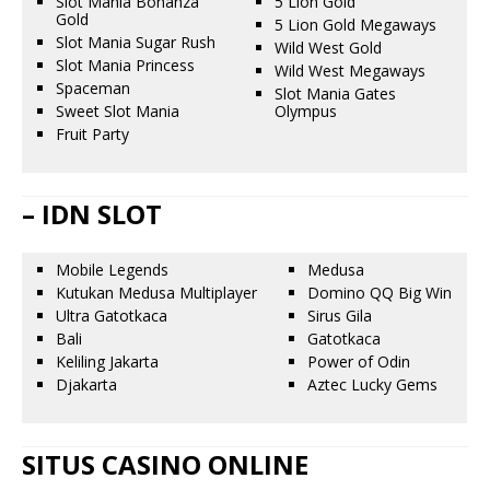
Slot Mania Bonanza
5 Lion Gold
Gold
5 Lion Gold Megaways
Slot Mania Sugar Rush
Wild West Gold
Slot Mania Princess
Wild West Megaways
Spaceman
Slot Mania Gates
Sweet Slot Mania
Olympus
Fruit Party
– IDN SLOT
Mobile Legends
Medusa
Kutukan Medusa Multiplayer
Domino QQ Big Win
Ultra Gatotkaca
Sirus Gila
Bali
Gatotkaca
Keliling Jakarta
Power of Odin
Djakarta
Aztec Lucky Gems
SITUS CASINO ONLINE