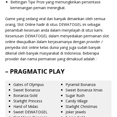
Bettingan Tipe Prize yang memungkinkan persentase
kemenangan pemain meningkat.
Game yang sedang viral dan banyak dimainkan oleh semua
orang, Slot Online hadir di situs DEWATOGEL ini sebagai
penambah keseruan anda dalam menjelajah di situs kami.
Keseriusan DEWATOGEL dalam menyediakan permainan slot
online diwujudkan dalam kerjasamanya dengan
provider
/
penyedia slot online kelas dunia yang juga sudah banyak
dikenal oleh banyak masyarakat di Indonesia. Beberapa
provider dan nama permainan yang dimaksud adalah :
– PRAGMATIC PLAY
Gates of Olympus
Pyramid Bonanza
Sweet Bonanza
Sweet Bonanza Xmas
Bonanza Gold
Sugar Rush
Starlight Princess
Candy Village
Hand of Midas
Starlight Christmas
Sweet DEWATOGEL
Joker Jewels