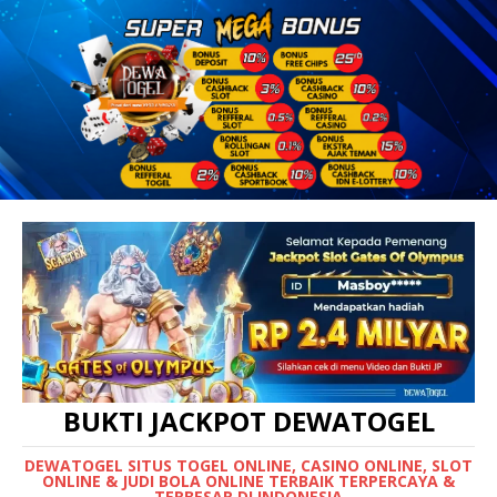
BUKTI JACKPOT DEWATOGEL
DEWATOGEL SITUS TOGEL ONLINE, CASINO ONLINE, SLOT
ONLINE & JUDI BOLA ONLINE TERBAIK TERPERCAYA &
TERBESAR DI INDONESIA