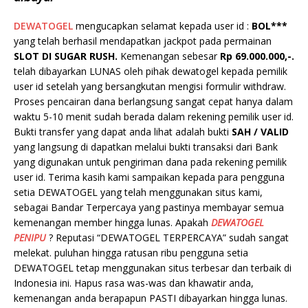
DEWATOGEL
mengucapkan selamat kepada user id :
BOL***
yang telah berhasil mendapatkan jackpot pada permainan
SLOT DI SUGAR RUSH.
Kemenangan sebesar
Rp 69.000.000,-.
telah dibayarkan LUNAS oleh pihak dewatogel kepada pemilik
user id setelah yang bersangkutan mengisi formulir withdraw.
Proses pencairan dana berlangsung sangat cepat hanya dalam
waktu 5-10 menit sudah berada dalam rekening pemilik user id.
Bukti transfer yang dapat anda lihat adalah bukti
SAH / VALID
yang langsung di dapatkan melalui bukti transaksi dari Bank
yang digunakan untuk pengiriman dana pada rekening pemilik
user id. Terima kasih kami sampaikan kepada para pengguna
setia DEWATOGEL yang telah menggunakan situs kami,
sebagai Bandar Terpercaya yang pastinya membayar semua
kemenangan member hingga lunas. Apakah
DEWATOGEL
PENIPU
? Reputasi “DEWATOGEL TERPERCAYA” sudah sangat
melekat. puluhan hingga ratusan ribu pengguna setia
DEWATOGEL tetap menggunakan situs terbesar dan terbaik di
Indonesia ini. Hapus rasa was-was dan khawatir anda,
kemenangan anda berapapun PASTI dibayarkan hingga lunas.