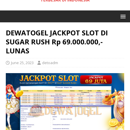
DEWATOGEL JACKPOT SLOT DI
SUGAR RUSH Rp 69.000.000,-
LUNAS
June 25, 2023
detoadm