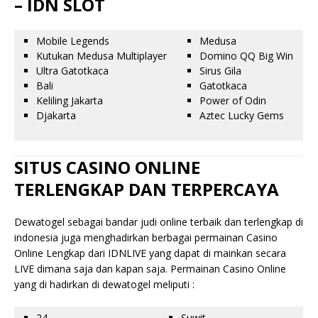
– IDN SLOT
Mobile Legends
Medusa
Kutukan Medusa Multiplayer
Domino QQ Big Win
Ultra Gatotkaca
Sirus Gila
Bali
Gatotkaca
Keliling Jakarta
Power of Odin
Djakarta
Aztec Lucky Gems
SITUS CASINO ONLINE
TERLENGKAP DAN TERPERCAYA
Dewatogel sebagai bandar judi online terbaik dan terlengkap di
indonesia juga menghadirkan berbagai permainan Casino
Online Lengkap dari IDNLIVE yang dapat di mainkan secara
LIVE dimana saja dan kapan saja. Permainan Casino Online
yang di hadirkan di dewatogel meliputi :
24
Suwit