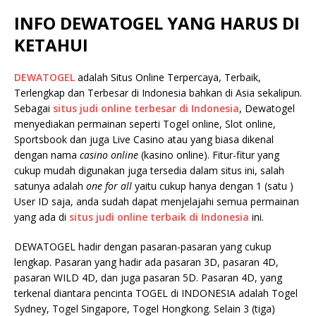
INFO DEWATOGEL YANG HARUS DI
KETAHUI
DEWATOGEL
adalah Situs Online Terpercaya, Terbaik,
Terlengkap dan Terbesar di Indonesia bahkan di Asia sekalipun.
Sebagai
situs judi online terbesar di Indonesia
, Dewatogel
menyediakan permainan seperti Togel online, Slot online,
Sportsbook dan juga Live Casino atau yang biasa dikenal
dengan nama
casino online
(kasino online). Fitur-fitur yang
cukup mudah digunakan juga tersedia dalam situs ini, salah
satunya adalah
one for all
yaitu cukup hanya dengan 1 (satu )
User ID saja, anda sudah dapat menjelajahi semua permainan
yang ada di
situs judi online terbaik di Indonesia
ini.
DEWATOGEL hadir dengan pasaran-pasaran yang cukup
lengkap. Pasaran yang hadir ada pasaran 3D, pasaran 4D,
pasaran WILD 4D, dan juga pasaran 5D. Pasaran 4D, yang
terkenal diantara pencinta TOGEL di INDONESIA adalah Togel
Sydney, Togel Singapore, Togel Hongkong. Selain 3 (tiga)