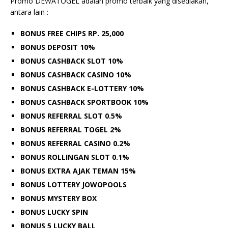
Promo DEWATOGEL adalah promo terbaik yang disediakan,
antara lain :
BONUS FREE CHIPS RP. 25,000
BONUS DEPOSIT 10%
BONUS CASHBACK SLOT 10%
BONUS CASHBACK CASINO 10%
BONUS CASHBACK E-LOTTERY 10%
BONUS CASHBACK SPORTBOOK 10%
BONUS REFERRAL SLOT 0.5%
BONUS REFERRAL TOGEL 2%
BONUS REFERRAL CASINO 0.2%
BONUS ROLLINGAN SLOT 0.1%
BONUS EXTRA AJAK TEMAN 15%
BONUS LOTTERY JOWOPOOLS
BONUS MYSTERY BOX
BONUS LUCKY SPIN
BONUS 5 LUCKY BALL