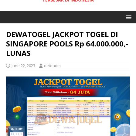
DEWATOGEL JACKPOT TOGEL DI
SINGAPORE POOLS Rp 64.000.000,-
LUNAS
June 22, 2023
detoadm