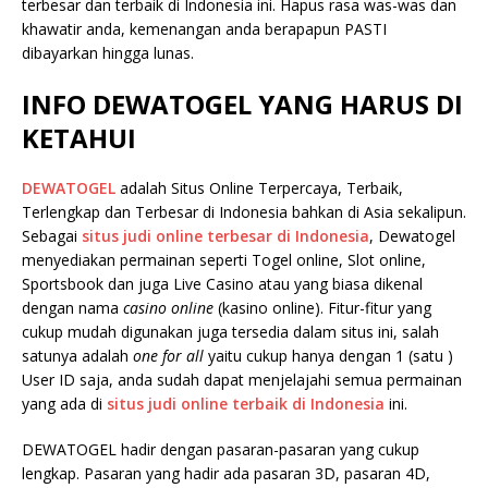
terbesar dan terbaik di Indonesia ini. Hapus rasa was-was dan
khawatir anda, kemenangan anda berapapun PASTI
dibayarkan hingga lunas.
INFO DEWATOGEL YANG HARUS DI
KETAHUI
DEWATOGEL
adalah Situs Online Terpercaya, Terbaik,
Terlengkap dan Terbesar di Indonesia bahkan di Asia sekalipun.
Sebagai
situs judi online terbesar di Indonesia
, Dewatogel
menyediakan permainan seperti Togel online, Slot online,
Sportsbook dan juga Live Casino atau yang biasa dikenal
dengan nama
casino online
(kasino online). Fitur-fitur yang
cukup mudah digunakan juga tersedia dalam situs ini, salah
satunya adalah
one for all
yaitu cukup hanya dengan 1 (satu )
User ID saja, anda sudah dapat menjelajahi semua permainan
yang ada di
situs judi online terbaik di Indonesia
ini.
DEWATOGEL hadir dengan pasaran-pasaran yang cukup
lengkap. Pasaran yang hadir ada pasaran 3D, pasaran 4D,