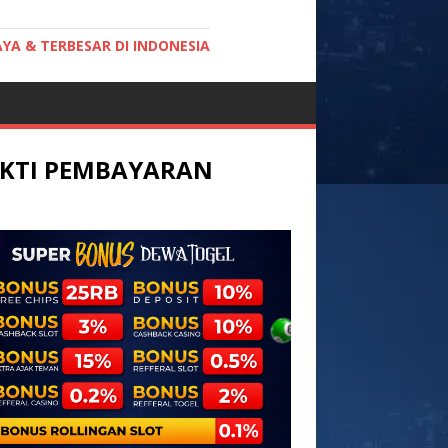
YA & TERBESAR DI INDONESIA
KTI PEMBAYARAN