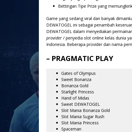
Bettingan Tipe Prize yang memungki
Game yang sedang viral dan banyak dimainkan
DEWATOGEL ini sebagai penambah keseruan a
DEWATOGEL dalam menyediakan permainan s
provider
/ penyedia slot online kelas dunia 
Indonesia. Beberapa provider dan nama per
– PRAGMATIC PLAY
Gates of Olympus
Sweet Bonanza
Bonanza Gold
Starlight Princess
Hand of Midas
Sweet DEWATOGEL
Slot Mania Bonanza Gold
Slot Mania Sugar Rush
Slot Mania Princess
Spaceman