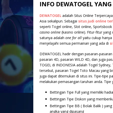
INFO DEWATOGEL YANG 
DEWATOGEL
adalah Situs Online Terpercaya
Asia sekalipun. Sebagai
situs judi online te
seperti Togel online, Slot online, Sportsboo
casino online
(kasino online). Fitur-fitur yan
satunya adalah
one for all
yaitu cukup hanya 
menjelajahi semua permainan yang ada di
s
DEWATOGEL hadir dengan pasaran-pasaran y
pasaran 4D, pasaran WILD 4D, dan juga pasa
TOGEL di INDONESIA adalah Togel Sydney, To
tersebut, pasaran Togel Toto Macau yang bis
juga dapat ditemukan di situs ini. Tipe-tipe 
melakukan pemasangan taruhan anda. Tipe ya
Bettingan Tipe Full yang memiliki hadi
Bettingan Tipe Diskon yang memberik
Bettingan Tipe BB ( Bolak Balik ) yang
angka yang dipasang