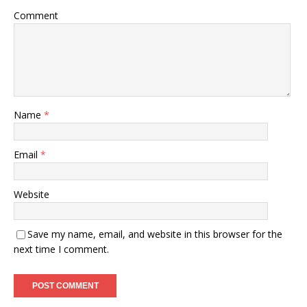
Comment
Name
*
Email
*
Website
Save my name, email, and website in this browser for the
next time I comment.