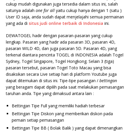
cukup mudah digunakan juga tersedia dalam situs ini, salah
satunya adalah
one for all
yaitu cukup hanya dengan 1 (satu )
User ID saja, anda sudah dapat menjelajahi semua permainan
yang ada di
situs judi
online terbaik di Indonesia
ini.
DEWATOGEL hadir dengan pasaran-pasaran yang cukup
lengkap. Pasaran yang hadir ada pasaran 3D, pasaran 4D,
pasaran WILD 4D, dan juga pasaran 5D. Pasaran 4D, yang
terkenal diantara pencinta TOGEL di INDONESIA adalah Togel
Sydney, Togel Singapore, Togel Hongkong. Selain 3 (tiga)
pasaran tersebut, pasaran Togel Toto Macau yang bisa
disaksikan secara Live setiap hari di platform Youtube juga
dapat ditemukan di situs ini. Tipe-tipe pasangan /
bettingan
yang beragam dapat dipilih pada saat melakukan pemasangan
taruhan anda. Tipe yang dimaksud antara lain :
Bettingan Tipe Full yang memiliki hadiah terbesar
Bettingan Tipe Diskon yang memberikan diskon pada
pemain setiap pemasangan
Bettingan Tipe BB ( Bolak Balik ) yang dapat dimenangkan