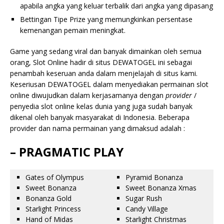
apabila angka yang keluar terbalik dari angka yang dipasang
Bettingan Tipe Prize yang memungkinkan persentase
kemenangan pemain meningkat.
Game yang sedang viral dan banyak dimainkan oleh semua
orang, Slot Online hadir di situs DEWATOGEL ini sebagai
penambah keseruan anda dalam menjelajah di situs kami.
Keseriusan DEWATOGEL dalam menyediakan permainan slot
online diwujudkan dalam kerjasamanya dengan
provider
/
penyedia slot online kelas dunia yang juga sudah banyak
dikenal oleh banyak masyarakat di Indonesia. Beberapa
provider dan nama permainan yang dimaksud adalah :
– PRAGMATIC PLAY
Gates of Olympus
Pyramid Bonanza
Sweet Bonanza
Sweet Bonanza Xmas
Bonanza Gold
Sugar Rush
Starlight Princess
Candy Village
Hand of Midas
Starlight Christmas