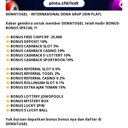
DEWATOGEL - INTERNASIONAL DEWA GRUP (IDN PLAY)
Kabar gembira untuk member DEWATOGEL telah Hadir
BONUS-
BONUS SPECIAL
!!!
BONUS FREE CHIPS RP. 25,000
BONUS DEPOSIT 10%
BONUS CASHBACK SLOT 3%
BONUS CASHBACK CASINO 10%
BONUS CASHBACK E-LOTTERY 10%
BONUS CASHBACK SPORTBOOK 10%
BONUS REFERRAL SLOT 0.5%
BONUS REFERRAL TOGEL 2%
BONUS REFERRAL CASINO 0.2%
BONUS ROLLINGAN SLOT 0.1%
BONUS EXTRA AJAK TEMAN 15%
BONUS LOTTERY JOWOPOOLS
BONUS MYSTERY BOX
BONUS LUCKY SPIN
BONUS 5 LUCKY BALL
Yuk buruan dapatkan bonus bonus nya dan daftar di
DEWATOGEL