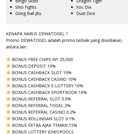
Bingo Sicbo
Dragon Tiger
Shio Fights
Xoc Dia
Gong Ball Jitu
Duel Dice
KENAPA HARUS DEWATOGEL ?
Promo DEWATOGEL adalah promo terbaik yang disediakan,
antara lain :
BONUS FREE CHIPS RP. 25,000
BONUS DEPOSIT 10%
BONUS CASHBACK SLOT 10%
BONUS CASHBACK CASINO 10%
BONUS CASHBACK E-LOTTERY 10%
BONUS CASHBACK SPORTBOOK 10%
BONUS REFERRAL SLOT 0.5%
BONUS REFERRAL TOGEL 2%
BONUS REFERRAL CASINO 0.2%
BONUS ROLLINGAN SLOT 0.1%
BONUS EXTRA AJAK TEMAN 15%
BONUS LOTTERY JOWOPOOLS