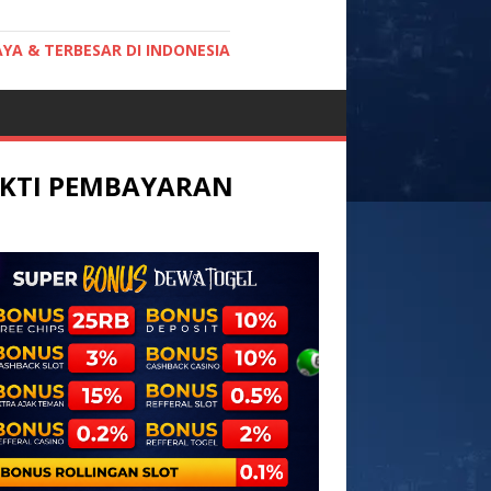
YA & TERBESAR DI INDONESIA
KTI PEMBAYARAN