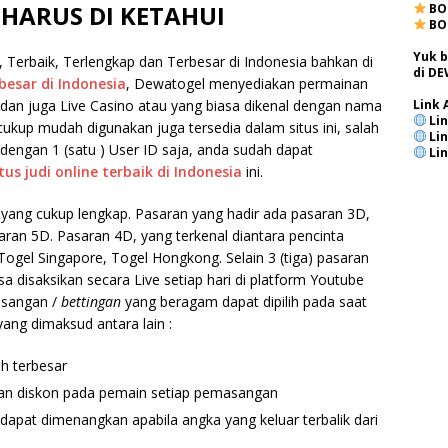
HARUS DI KETAHUI
BO
BO
Yuk b
, Terbaik, Terlengkap dan Terbesar di Indonesia bahkan di
di D
rbesar di Indonesia
, Dewatogel menyediakan permainan
k dan juga Live Casino atau yang biasa dikenal dengan nama
Link 
Lin
g cukup mudah digunakan juga tersedia dalam situs ini, salah
Lin
dengan 1 (satu ) User ID saja, anda sudah dapat
Lin
itus judi
online terbaik di Indonesia
ini.
ang cukup lengkap. Pasaran yang hadir ada pasaran 3D,
ran 5D. Pasaran 4D, yang terkenal diantara pencinta
gel Singapore, Togel Hongkong. Selain 3 (tiga) pasaran
a disaksikan secara Live setiap hari di platform Youtube
pasangan /
bettingan
yang beragam dapat dipilih pada saat
ng dimaksud antara lain :
ah terbesar
an diskon pada pemain setiap pemasangan
 dapat dimenangkan apabila angka yang keluar terbalik dari