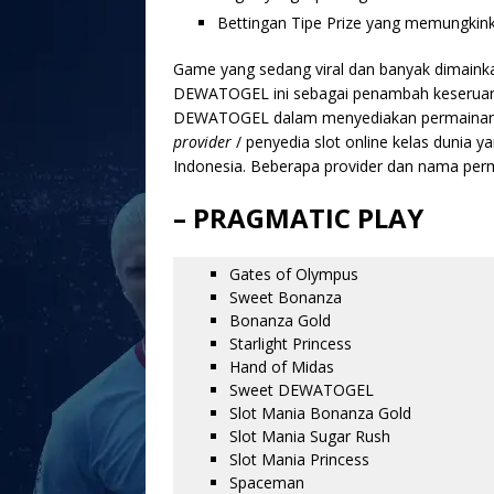
Bettingan Tipe Prize yang memungki
Game yang sedang viral dan banyak dimainkan
DEWATOGEL ini sebagai penambah keseruan a
DEWATOGEL dalam menyediakan permainan s
provider
/ penyedia slot online kelas dunia 
Indonesia. Beberapa provider dan nama per
– PRAGMATIC PLAY
Gates of Olympus
Sweet Bonanza
Bonanza Gold
Starlight Princess
Hand of Midas
Sweet DEWATOGEL
Slot Mania Bonanza Gold
Slot Mania Sugar Rush
Slot Mania Princess
Spaceman