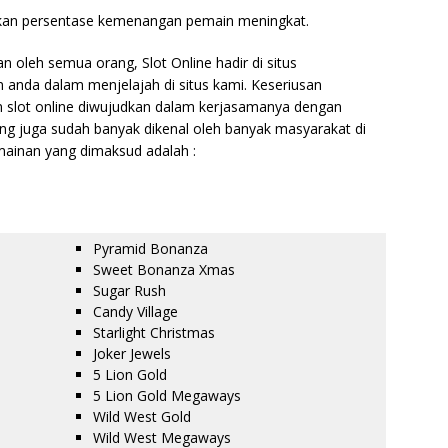
nkan persentase kemenangan pemain meningkat.
 oleh semua orang, Slot Online hadir di situs
nda dalam menjelajah di situs kami. Keseriusan
lot online diwujudkan dalam kerjasamanya dengan
yang juga sudah banyak dikenal oleh banyak masyarakat di
mainan yang dimaksud adalah :
Pyramid Bonanza
Sweet Bonanza Xmas
Sugar Rush
Candy Village
Starlight Christmas
Joker Jewels
5 Lion Gold
5 Lion Gold Megaways
Wild West Gold
Wild West Megaways