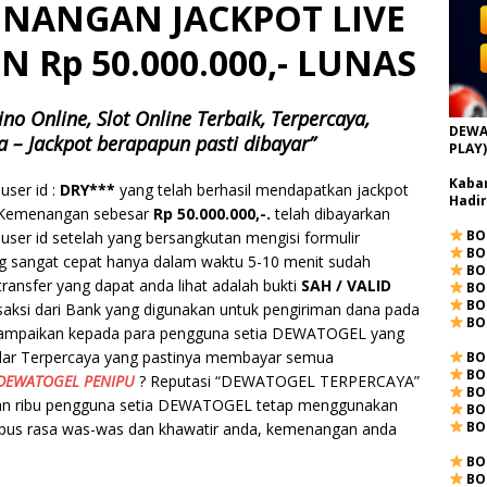
NANGAN JACKPOT LIVE
N Rp 50.000.000,- LUNAS
no Online, Slot Online Terbaik, Terpercaya,
DEWA
a – Jackpot berapapun pasti dibayar”
PLAY)
Kaba
ser id :
DRY***
yang telah berhasil mendapatkan jackpot
Hadi
Kemenangan sebesar
Rp 50.000.000,-.
telah dibayarkan
BON
ser id setelah yang bersangkutan mengisi formulir
BO
ng sangat cepat hanya dalam waktu 5-10 menit sudah
BO
transfer yang dapat anda lihat adalah bukti
SAH / VALID
BO
BO
nsaksi dari Bank yang digunakan untuk pengiriman dana pada
BO
mi sampaikan kepada para pengguna setia DEWATOGEL yang
ndar Terpercaya yang pastinya membayar semua
BO
BO
DEWATOGEL PENIPU
? Reputasi “DEWATOGEL TERPERCAYA”
BO
usan ribu pengguna setia DEWATOGEL tetap menggunakan
BO
BO
. Hapus rasa was-was dan khawatir anda, kemenangan anda
BO
BO