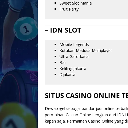
Sweet Slot Mania
Fruit Party
– IDN SLOT
Mobile Legends
Kutukan Medusa Multiplayer
Ultra Gatotkaca
Bali
Keliling Jakarta
Djakarta
SITUS CASINO ONLINE 
Dewatogel sebagai bandar judi online terbai
permainan Casino Online Lengkap dari IDNLI
kapan saja. Permainan Casino Online yang di 