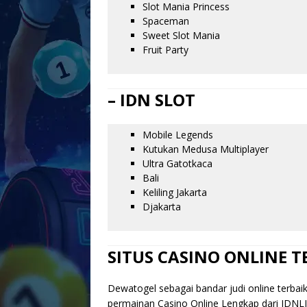
Slot Mania Princess
Spaceman
Sweet Slot Mania
Fruit Party
– IDN SLOT
Mobile Legends
Kutukan Medusa Multiplayer
Ultra Gatotkaca
Bali
Keliling Jakarta
Djakarta
SITUS CASINO ONLINE 
Dewatogel sebagai bandar judi online terbai
permainan Casino Online Lengkap dari IDNLI