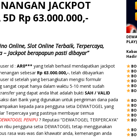
ENANGAN JACKPOT
5D Rp 63.000.000,-
DEWA
PLAY)
no Online, Slot Online Terbaik, Terpercaya,
Kaba
a – Jackpot berapapun pasti dibayar”
Hadi
ser id :
AR0***
yang telah berhasil mendapatkan jackpot
BON
BO
menangan sebesar
Rp 63.000.000,-.
telah dibayarkan
BO
ser id setelah yang bersangkutan mengisi formulir
BO
ng sangat cepat hanya dalam waktu 5-10 menit sudah
BO
BO
transfer yang dapat anda lihat adalah bukti
SAH / VALID
nsaksi dari Bank yang digunakan untuk pengiriman dana pada
BO
BO
mi sampaikan kepada para pengguna setia DEWATOGEL yang
BO
ndar Terpercaya yang pastinya membayar semua
BO
DEWATOGEL PENIPU
? Reputasi “DEWATOGEL TERPERCAYA”
BO
usan ribu pengguna setia DEWATOGEL tetap menggunakan
BO
. Hapus rasa was-was dan khawatir anda, kemenangan anda
BO