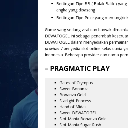
Bettingan Tipe BB ( Bolak Balik ) yang
angka yang dipasang
Bettingan Tipe Prize yang memungki
Game yang sedang viral dan banyak dimainkan
DEWATOGEL ini sebagai penambah keseruan a
DEWATOGEL dalam menyediakan permainan s
provider
/ penyedia slot online kelas dunia 
Indonesia. Beberapa provider dan nama per
– PRAGMATIC PLAY
Gates of Olympus
Sweet Bonanza
Bonanza Gold
Starlight Princess
Hand of Midas
Sweet DEWATOGEL
Slot Mania Bonanza Gold
Slot Mania Sugar Rush