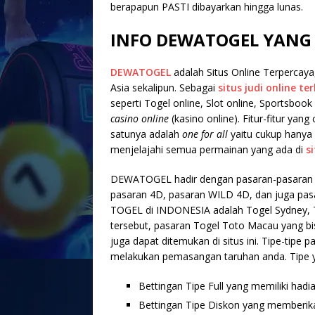
berapapun PASTI dibayarkan hingga lunas.
INFO DEWATOGEL YANG 
DEWATOGEL
adalah Situs Online Terpercaya
Asia sekalipun. Sebagai
situs judi online te
seperti Togel online, Slot online, Sportsboo
casino online
(kasino online). Fitur-fitur yan
satunya adalah
one for all
yaitu cukup hanya 
menjelajahi semua permainan yang ada di
s
DEWATOGEL hadir dengan pasaran-pasaran y
pasaran 4D, pasaran WILD 4D, dan juga pasa
TOGEL di INDONESIA adalah Togel Sydney, To
tersebut, pasaran Togel Toto Macau yang bis
juga dapat ditemukan di situs ini. Tipe-tipe 
melakukan pemasangan taruhan anda. Tipe ya
Bettingan Tipe Full yang memiliki hadi
Bettingan Tipe Diskon yang memberik