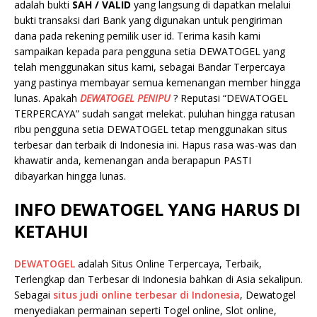
adalah bukti
SAH / VALID
yang langsung di dapatkan melalui
bukti transaksi dari Bank yang digunakan untuk pengiriman
dana pada rekening pemilik user id. Terima kasih kami
sampaikan kepada para pengguna setia DEWATOGEL yang
telah menggunakan situs kami, sebagai Bandar Terpercaya
yang pastinya membayar semua kemenangan member hingga
lunas. Apakah
DEWATOGEL PENIPU
? Reputasi “DEWATOGEL
TERPERCAYA” sudah sangat melekat. puluhan hingga ratusan
ribu pengguna setia DEWATOGEL tetap menggunakan situs
terbesar dan terbaik di Indonesia ini. Hapus rasa was-was dan
khawatir anda, kemenangan anda berapapun PASTI
dibayarkan hingga lunas.
INFO DEWATOGEL YANG HARUS DI
KETAHUI
DEWATOGEL
adalah Situs Online Terpercaya, Terbaik,
Terlengkap dan Terbesar di Indonesia bahkan di Asia sekalipun.
Sebagai
situs judi online terbesar di Indonesia
, Dewatogel
menyediakan permainan seperti Togel online, Slot online,