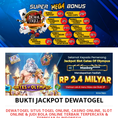
BUKTI JACKPOT DEWATOGEL
DEWATOGEL SITUS TOGEL ONLINE, CASINO ONLINE, SLOT
ONLINE & JUDI BOLA ONLINE TERBAIK TERPERCAYA &
TERBESAR DI INDONESIA