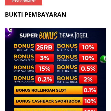
BUKTI PEMBAYARAN