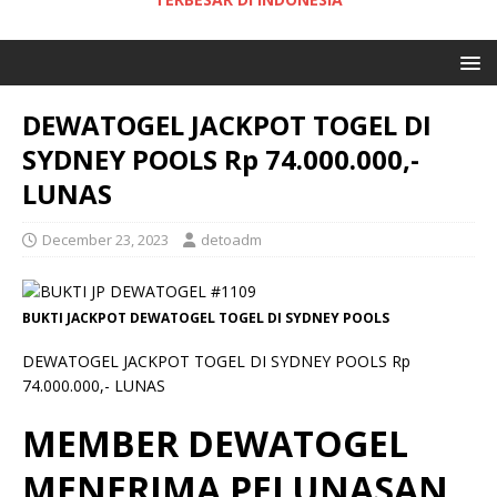
DEWATOGEL JACKPOT TOGEL DI
SYDNEY POOLS Rp 74.000.000,-
LUNAS
December 23, 2023
detoadm
BUKTI JACKPOT DEWATOGEL TOGEL DI SYDNEY POOLS
DEWATOGEL JACKPOT TOGEL DI SYDNEY POOLS Rp
74.000.000,- LUNAS
MEMBER DEWATOGEL
MENERIMA PELUNASAN