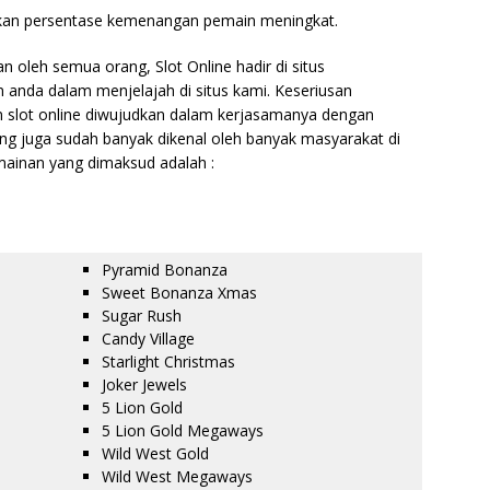
nkan persentase kemenangan pemain meningkat.
 oleh semua orang, Slot Online hadir di situs
nda dalam menjelajah di situs kami. Keseriusan
lot online diwujudkan dalam kerjasamanya dengan
yang juga sudah banyak dikenal oleh banyak masyarakat di
mainan yang dimaksud adalah :
Pyramid Bonanza
Sweet Bonanza Xmas
Sugar Rush
Candy Village
Starlight Christmas
Joker Jewels
5 Lion Gold
5 Lion Gold Megaways
Wild West Gold
Wild West Megaways