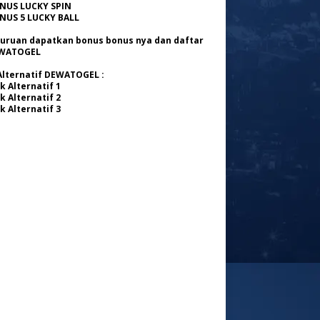
NUS LUCKY SPIN
NUS 5 LUCKY BALL
uruan dapatkan bonus bonus nya dan daftar
EWATOGEL
Alternatif
DEWATOGEL
:
k Alternatif 1
k Alternatif 2
k Alternatif 3