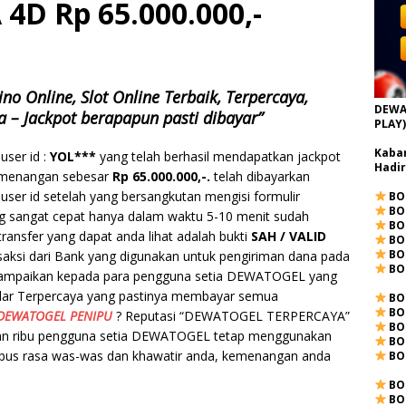
4D Rp 65.000.000,-
no Online, Slot Online Terbaik, Terpercaya,
DEWA
a – Jackpot berapapun pasti dibayar”
PLAY)
Kaba
ser id :
YOL***
yang telah berhasil mendapatkan jackpot
Hadi
emenangan sebesar
Rp 65.000.000,-.
telah dibayarkan
ser id setelah yang bersangkutan mengisi formulir
BON
BO
ng sangat cepat hanya dalam waktu 5-10 menit sudah
BO
transfer yang dapat anda lihat adalah bukti
SAH / VALID
BO
BO
nsaksi dari Bank yang digunakan untuk pengiriman dana pada
BO
mi sampaikan kepada para pengguna setia DEWATOGEL yang
ndar Terpercaya yang pastinya membayar semua
BO
BO
DEWATOGEL PENIPU
? Reputasi “DEWATOGEL TERPERCAYA”
BO
usan ribu pengguna setia DEWATOGEL tetap menggunakan
BO
. Hapus rasa was-was dan khawatir anda, kemenangan anda
BO
BO
BO