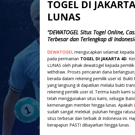
TOGEL DI JAKARTA 
LUNAS
“DEWATOGEL Situs Togel Online, Casi
Terbesar dan Terlengkap di Indonesi
DEWATOGEL
mengucapkan selamat kepada u
pada permainan
TOGEL DI
JAKARTA
4D
. K
LUNAS oleh pihak dewatogel kepada pemilik u
withdraw. Proses pencairan dana berlangsu
berada dalam rekening pemilik user id. Bukti 
yang langsung di dapatkan melalui bukti tra
rekening pemilik user id. Terima kasih ka
telah menggunakan situs kami, sebagai Ba
kemenangan member hingga lunas. Apakah
sudah sangat melekat. puluhan hingga rat
situs terbesar dan terbaik di Indonesia ini
berapapun PASTI dibayarkan hingga lunas.