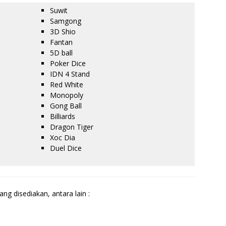
Suwit
Samgong
3D Shio
Fantan
5D ball
Poker Dice
IDN 4 Stand
Red White
Monopoly
Gong Ball
Billiards
Dragon Tiger
Xoc Dia
Duel Dice
 disediakan, antara lain :