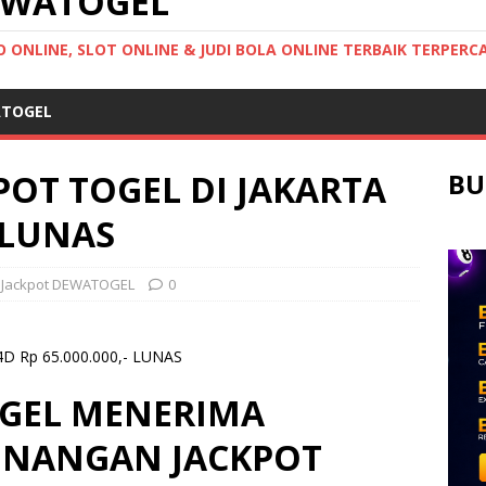
EWATOGEL
 ONLINE, SLOT ONLINE & JUDI BOLA ONLINE TERBAIK TERPERCA
ATOGEL
OT TOGEL DI JAKARTA
BU
- LUNAS
i Jackpot DEWATOGEL
0
 Rp 65.000.000,- LUNAS
GEL MENERIMA
ENANGAN JACKPOT