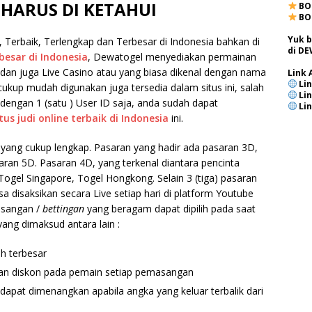
HARUS DI KETAHUI
BO
BO
Yuk b
, Terbaik, Terlengkap dan Terbesar di Indonesia bahkan di
di D
rbesar di Indonesia
, Dewatogel menyediakan permainan
k dan juga Live Casino atau yang biasa dikenal dengan nama
Link 
Lin
g cukup mudah digunakan juga tersedia dalam situs ini, salah
Lin
dengan 1 (satu ) User ID saja, anda sudah dapat
Lin
itus judi
online terbaik di Indonesia
ini.
ang cukup lengkap. Pasaran yang hadir ada pasaran 3D,
ran 5D. Pasaran 4D, yang terkenal diantara pencinta
gel Singapore, Togel Hongkong. Selain 3 (tiga) pasaran
a disaksikan secara Live setiap hari di platform Youtube
pasangan /
bettingan
yang beragam dapat dipilih pada saat
ng dimaksud antara lain :
ah terbesar
an diskon pada pemain setiap pemasangan
 dapat dimenangkan apabila angka yang keluar terbalik dari