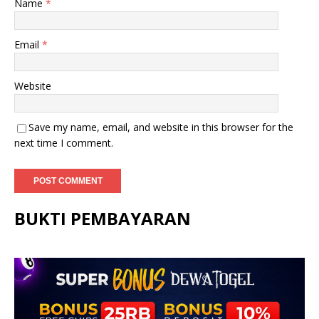
Name
*
Email
*
Website
Save my name, email, and website in this browser for the
next time I comment.
BUKTI PEMBAYARAN