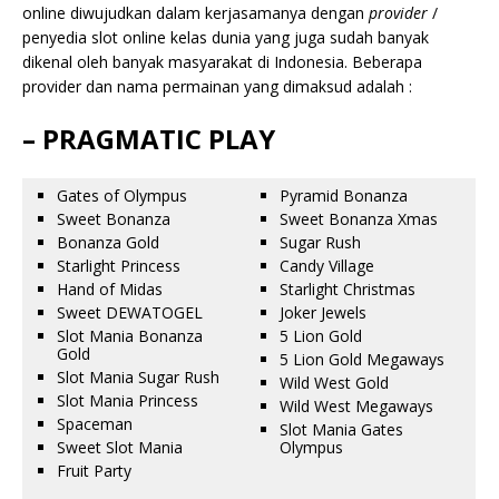
online diwujudkan dalam kerjasamanya dengan
provider
/
penyedia slot online kelas dunia yang juga sudah banyak
dikenal oleh banyak masyarakat di Indonesia. Beberapa
provider dan nama permainan yang dimaksud adalah :
– PRAGMATIC PLAY
Gates of Olympus
Pyramid Bonanza
Sweet Bonanza
Sweet Bonanza Xmas
Bonanza Gold
Sugar Rush
Starlight Princess
Candy Village
Hand of Midas
Starlight Christmas
Sweet DEWATOGEL
Joker Jewels
Slot Mania Bonanza
5 Lion Gold
Gold
5 Lion Gold Megaways
Slot Mania Sugar Rush
Wild West Gold
Slot Mania Princess
Wild West Megaways
Spaceman
Slot Mania Gates
Sweet Slot Mania
Olympus
Fruit Party