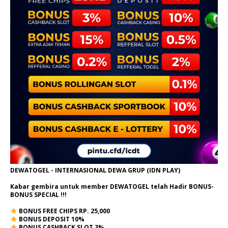
DEWATOGEL - INTERNASIONAL DEWA GRUP (IDN PLAY)
Kabar gembira untuk member DEWATOGEL telah Hadir
BONUS-
BONUS SPECIAL
!!!
BONUS FREE CHIPS RP. 25,000
BONUS DEPOSIT 10%
BONUS CASHBACK SLOT 3%