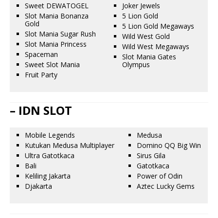
Sweet DEWATOGEL
Joker Jewels
Slot Mania Bonanza
5 Lion Gold
Gold
5 Lion Gold Megaways
Slot Mania Sugar Rush
Wild West Gold
Slot Mania Princess
Wild West Megaways
Spaceman
Slot Mania Gates
Sweet Slot Mania
Olympus
Fruit Party
– IDN SLOT
Mobile Legends
Medusa
Kutukan Medusa Multiplayer
Domino QQ Big Win
Ultra Gatotkaca
Sirus Gila
Bali
Gatotkaca
Keliling Jakarta
Power of Odin
Djakarta
Aztec Lucky Gems