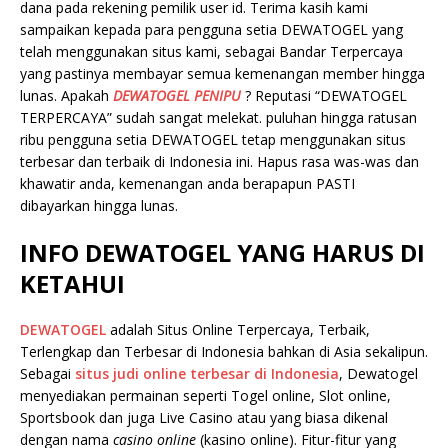
dana pada rekening pemilik user id. Terima kasih kami
sampaikan kepada para pengguna setia DEWATOGEL yang
telah menggunakan situs kami, sebagai Bandar Terpercaya
yang pastinya membayar semua kemenangan member hingga
lunas. Apakah
DEWATOGEL PENIPU
? Reputasi “DEWATOGEL
TERPERCAYA” sudah sangat melekat. puluhan hingga ratusan
ribu pengguna setia DEWATOGEL tetap menggunakan situs
terbesar dan terbaik di Indonesia ini. Hapus rasa was-was dan
khawatir anda, kemenangan anda berapapun PASTI
dibayarkan hingga lunas.
INFO DEWATOGEL YANG HARUS DI
KETAHUI
DEWATOGEL
adalah Situs Online Terpercaya, Terbaik,
Terlengkap dan Terbesar di Indonesia bahkan di Asia sekalipun.
Sebagai
situs judi online terbesar di Indonesia
, Dewatogel
menyediakan permainan seperti Togel online, Slot online,
Sportsbook dan juga Live Casino atau yang biasa dikenal
dengan nama
casino online
(kasino online). Fitur-fitur yang