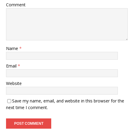
Comment
Name
*
Email
*
Website
Save my name, email, and website in this browser for the
next time I comment.