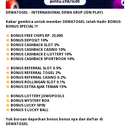
DEWATOGEL - INTERNASIONAL DEWA GRUP (IDN PLAY)
Kabar gembira untuk member DEWATOGEL telah Hadir
BONUS-
BONUS SPECIAL
!!!
BONUS FREE CHIPS RP. 25,000
BONUS DEPOSIT 10%
BONUS CASHBACK SLOT 3%
BONUS CASHBACK CASINO 10%
BONUS CASHBACK E-LOTTERY 10%
BONUS CASHBACK SPORTBOOK 10%
BONUS REFERRAL SLOT 0.5%
BONUS REFERRAL TOGEL 2%
BONUS REFERRAL CASINO 0.2%
BONUS ROLLINGAN SLOT 0.1%
BONUS EXTRA AJAK TEMAN 15%
BONUS LOTTERY JOWOPOOLS
BONUS MYSTERY BOX
BONUS LUCKY SPIN
BONUS 5 LUCKY BALL
Yuk buruan dapatkan bonus bonus nya dan daftar di
DEWATOGEL