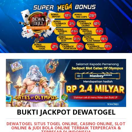
BUKTI JACKPOT DEWATOGEL
DEWATOGEL SITUS TOGEL ONLINE, CASINO ONLINE, SLOT
ONLINE & JUDI BOLA ONLINE TERBAIK TERPERCAYA &
TERBESAR DI INDONESIA