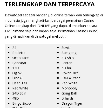
TERLENGKAP DAN TERPERCAYA
Dewatogel sebagai bandar judi online terbaik dan terlengkap di
indonesia juga menghadirkan berbagai permainan Casino
Online Lengkap dari IDNLIVE yang dapat di mainkan secara
LIVE dimana saja dan kapan saja. Permainan Casino Online
yang di hadirkan di dewatogel meliputi :
24
Suwit
Roulette
Samgong
Sicbo Dice
3D Shio
Baccarat
Fantan
12D
5D ball
Oglok
Poker Dice
Dice 6
IDN 4 Stand
Head Tail
Red White
Red White
Monopoly
24D Spin
Gong Ball
48D
Billiards
Bingo Sicbo
Dragon Tiger