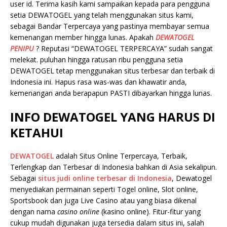
user id. Terima kasih kami sampaikan kepada para pengguna
setia DEWATOGEL yang telah menggunakan situs kami,
sebagai Bandar Terpercaya yang pastinya membayar semua
kemenangan member hingga lunas. Apakah
DEWATOGEL
PENIPU
? Reputasi “DEWATOGEL TERPERCAYA” sudah sangat
melekat. puluhan hingga ratusan ribu pengguna setia
DEWATOGEL tetap menggunakan situs terbesar dan terbaik di
Indonesia ini. Hapus rasa was-was dan khawatir anda,
kemenangan anda berapapun PASTI dibayarkan hingga lunas.
INFO DEWATOGEL YANG HARUS DI
KETAHUI
DEWATOGEL
adalah Situs Online Terpercaya, Terbaik,
Terlengkap dan Terbesar di Indonesia bahkan di Asia sekalipun.
Sebagai
situs judi online terbesar di Indonesia
, Dewatogel
menyediakan permainan seperti Togel online, Slot online,
Sportsbook dan juga Live Casino atau yang biasa dikenal
dengan nama
casino online
(kasino online). Fitur-fitur yang
cukup mudah digunakan juga tersedia dalam situs ini, salah