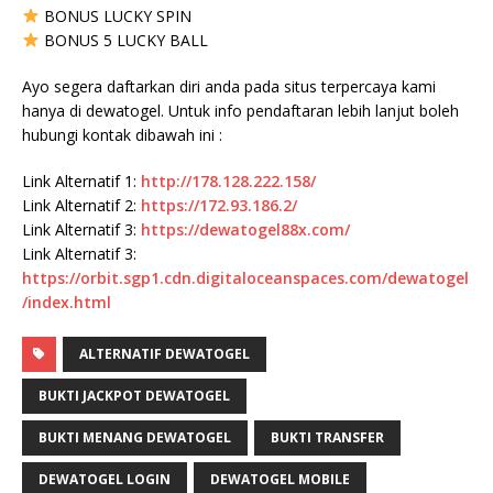
BONUS LUCKY SPIN
BONUS 5 LUCKY BALL
Ayo segera daftarkan diri anda pada situs terpercaya kami
hanya di dewatogel. Untuk info pendaftaran lebih lanjut boleh
hubungi kontak dibawah ini :
Link Alternatif 1:
http://178.128.222.158/
Link Alternatif 2:
https://172.93.186.2/
Link Alternatif 3:
https://dewatogel88x.com/
Link Alternatif 3:
https://orbit.sgp1.cdn.digitaloceanspaces.com/dewatogel
/index.html
ALTERNATIF DEWATOGEL
BUKTI JACKPOT DEWATOGEL
BUKTI MENANG DEWATOGEL
BUKTI TRANSFER
DEWATOGEL LOGIN
DEWATOGEL MOBILE