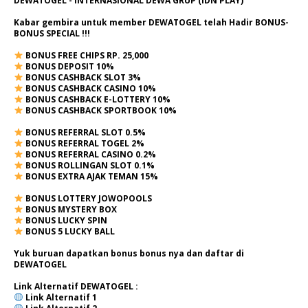
DEWATOGEL - INTERNASIONAL DEWA GRUP (IDN PLAY)
Kabar gembira untuk member DEWATOGEL telah Hadir
BONUS-
BONUS SPECIAL
!!!
BONUS FREE CHIPS RP. 25,000
BONUS DEPOSIT 10%
BONUS CASHBACK SLOT 3%
BONUS CASHBACK CASINO 10%
BONUS CASHBACK E-LOTTERY 10%
BONUS CASHBACK SPORTBOOK 10%
BONUS REFERRAL SLOT 0.5%
BONUS REFERRAL TOGEL 2%
BONUS REFERRAL CASINO 0.2%
BONUS ROLLINGAN SLOT 0.1%
BONUS EXTRA AJAK TEMAN 15%
BONUS LOTTERY JOWOPOOLS
BONUS MYSTERY BOX
BONUS LUCKY SPIN
BONUS 5 LUCKY BALL
Yuk buruan dapatkan bonus bonus nya dan daftar di
DEWATOGEL
Link Alternatif
DEWATOGEL
:
Link Alternatif 1