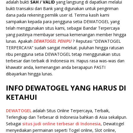
adalah bukti
SAH / VALID
yang langsung di dapatkan melalui
bukti transaksi dari Bank yang digunakan untuk pengiriman
dana pada rekening pemilik user id. Terima kasih kami
sampaikan kepada para pengguna setia DEWATOGEL yang
telah menggunakan situs kami, sebagai Bandar Terpercaya
yang pastinya membayar semua kemenangan member hingga
lunas. Apakah
DEWATOGEL PENIPU
? Reputasi “DEWATOGEL
TERPERCAYA” sudah sangat melekat. puluhan hingga ratusan
ribu pengguna setia DEWATOGEL tetap menggunakan situs
terbesar dan terbaik di Indonesia ini. Hapus rasa was-was dan
khawatir anda, kemenangan anda berapapun PASTI
dibayarkan hingga lunas.
INFO DEWATOGEL YANG HARUS DI
KETAHUI
DEWATOGEL
adalah Situs Online Terpercaya, Terbaik,
Terlengkap dan Terbesar di Indonesia bahkan di Asia sekalipun.
Sebagai
situs judi online terbesar di Indonesia
, Dewatogel
menyediakan permainan seperti Togel online, Slot online,