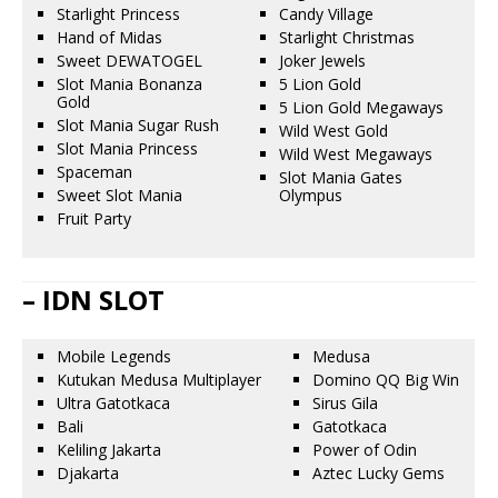
Starlight Princess
Candy Village
Hand of Midas
Starlight Christmas
Sweet DEWATOGEL
Joker Jewels
Slot Mania Bonanza
5 Lion Gold
Gold
5 Lion Gold Megaways
Slot Mania Sugar Rush
Wild West Gold
Slot Mania Princess
Wild West Megaways
Spaceman
Slot Mania Gates
Sweet Slot Mania
Olympus
Fruit Party
– IDN SLOT
Mobile Legends
Medusa
Kutukan Medusa Multiplayer
Domino QQ Big Win
Ultra Gatotkaca
Sirus Gila
Bali
Gatotkaca
Keliling Jakarta
Power of Odin
Djakarta
Aztec Lucky Gems