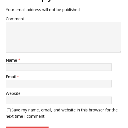
Your email address will not be published.
Comment
Name
*
Email
*
Website
Save my name, email, and website in this browser for the
next time I comment.