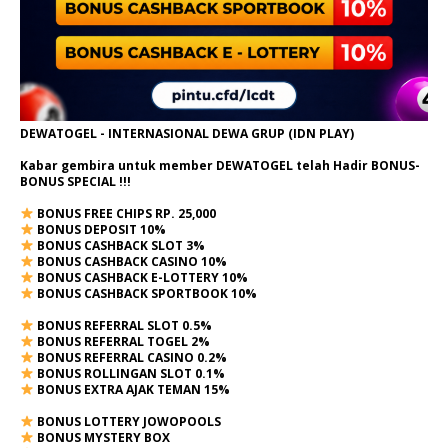
DEWATOGEL - INTERNASIONAL DEWA GRUP (IDN PLAY)
Kabar gembira untuk member DEWATOGEL telah Hadir
BONUS-
BONUS SPECIAL
!!!
BONUS FREE CHIPS RP. 25,000
BONUS DEPOSIT 10%
BONUS CASHBACK SLOT 3%
BONUS CASHBACK CASINO 10%
BONUS CASHBACK E-LOTTERY 10%
BONUS CASHBACK SPORTBOOK 10%
BONUS REFERRAL SLOT 0.5%
BONUS REFERRAL TOGEL 2%
BONUS REFERRAL CASINO 0.2%
BONUS ROLLINGAN SLOT 0.1%
BONUS EXTRA AJAK TEMAN 15%
BONUS LOTTERY JOWOPOOLS
BONUS MYSTERY BOX