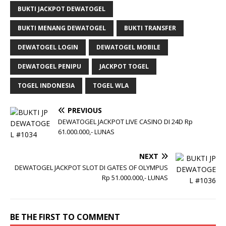
BUKTI JACKPOT DEWATOGEL
BUKTI MENANG DEWATOGEL
BUKTI TRANSFER
DEWATOGEL LOGIN
DEWATOGEL MOBILE
DEWATOGEL PENIPU
JACKPOT TOGEL
TOGEL INDONESIA
TOGEL WLA
PREVIOUS
DEWATOGEL JACKPOT LIVE CASINO DI 24D Rp
61.000.000,- LUNAS
NEXT
DEWATOGEL JACKPOT SLOT DI GATES OF OLYMPUS
Rp 51.000.000,- LUNAS
BE THE FIRST TO COMMENT