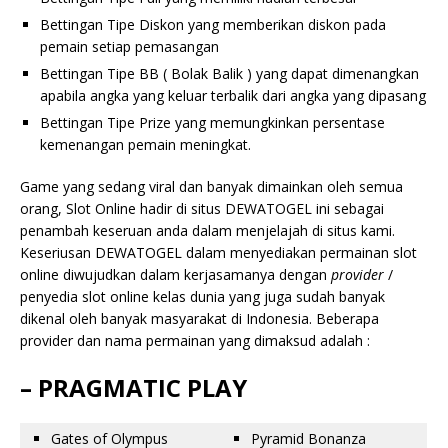
Bettingan Tipe Diskon yang memberikan diskon pada
pemain setiap pemasangan
Bettingan Tipe BB ( Bolak Balik ) yang dapat dimenangkan
apabila angka yang keluar terbalik dari angka yang dipasang
Bettingan Tipe Prize yang memungkinkan persentase
kemenangan pemain meningkat.
Game yang sedang viral dan banyak dimainkan oleh semua
orang, Slot Online hadir di situs DEWATOGEL ini sebagai
penambah keseruan anda dalam menjelajah di situs kami.
Keseriusan DEWATOGEL dalam menyediakan permainan slot
online diwujudkan dalam kerjasamanya dengan
provider
/
penyedia slot online kelas dunia yang juga sudah banyak
dikenal oleh banyak masyarakat di Indonesia. Beberapa
provider dan nama permainan yang dimaksud adalah :
– PRAGMATIC PLAY
Gates of Olympus
Pyramid Bonanza