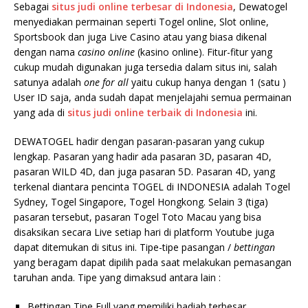
Sebagai
situs judi online terbesar di Indonesia
, Dewatogel
menyediakan permainan seperti Togel online, Slot online,
Sportsbook dan juga Live Casino atau yang biasa dikenal
dengan nama
casino online
(kasino online). Fitur-fitur yang
cukup mudah digunakan juga tersedia dalam situs ini, salah
satunya adalah
one for all
yaitu cukup hanya dengan 1 (satu )
User ID saja, anda sudah dapat menjelajahi semua permainan
yang ada di
situs judi online terbaik di Indonesia
ini.
DEWATOGEL hadir dengan pasaran-pasaran yang cukup
lengkap. Pasaran yang hadir ada pasaran 3D, pasaran 4D,
pasaran WILD 4D, dan juga pasaran 5D. Pasaran 4D, yang
terkenal diantara pencinta TOGEL di INDONESIA adalah Togel
Sydney, Togel Singapore, Togel Hongkong. Selain 3 (tiga)
pasaran tersebut, pasaran Togel Toto Macau yang bisa
disaksikan secara Live setiap hari di platform Youtube juga
dapat ditemukan di situs ini. Tipe-tipe pasangan /
bettingan
yang beragam dapat dipilih pada saat melakukan pemasangan
taruhan anda. Tipe yang dimaksud antara lain :
Bettingan Tipe Full yang memiliki hadiah terbesar