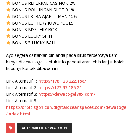
BONUS REFERRAL CASINO 0.2%
BONUS ROLLINGAN SLOT 0.1%
BONUS EXTRA AJAK TEMAN 15%
BONUS LOTTERY JOWOPOOLS
BONUS MYSTERY BOX
BONUS LUCKY SPIN
BONUS 5 LUCKY BALL
Ayo segera daftarkan diri anda pada situs terpercaya kami
hanya di dewatogel. Untuk info pendaftaran lebih lanjut boleh
hubungi kontak dibawah ini :
Link Alternatif 1:
http://178.128.222.158/
Link Alternatif 2:
https://172.93.186.2/
Link Alternatif 3:
https://dewatogel88x.com/
Link Alternatif 3:
https://orbit.sgp1.cdn.digitaloceanspaces.com/dewatogel
/index.html
ALTERNATIF DEWATOGEL