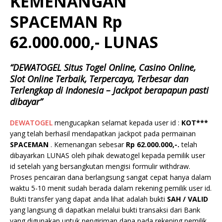
KEMENANGAN
SPACEMAN Rp
62.000.000,- LUNAS
“DEWATOGEL Situs Togel Online, Casino Online,
Slot Online Terbaik, Terpercaya, Terbesar dan
Terlengkap di Indonesia – Jackpot berapapun pasti
dibayar”
DEWATOGEL
mengucapkan selamat kepada user id :
KOT***
yang telah berhasil mendapatkan jackpot pada permainan
SPACEMAN
. Kemenangan sebesar
Rp 62.000.000,-.
telah
dibayarkan LUNAS oleh pihak dewatogel kepada pemilik user
id setelah yang bersangkutan mengisi formulir withdraw.
Proses pencairan dana berlangsung sangat cepat hanya dalam
waktu 5-10 menit sudah berada dalam rekening pemilik user id.
Bukti transfer yang dapat anda lihat adalah bukti
SAH / VALID
yang langsung di dapatkan melalui bukti transaksi dari Bank
yang digunakan untuk pengiriman dana pada rekening pemilik