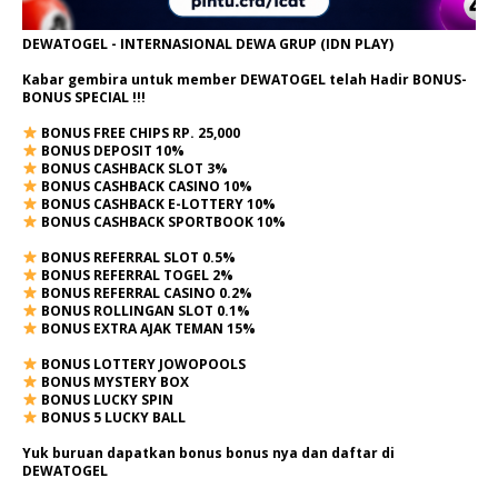
DEWATOGEL - INTERNASIONAL DEWA GRUP (IDN PLAY)
Kabar gembira untuk member DEWATOGEL telah Hadir
BONUS-
BONUS SPECIAL
!!!
BONUS FREE CHIPS RP. 25,000
BONUS DEPOSIT 10%
BONUS CASHBACK SLOT 3%
BONUS CASHBACK CASINO 10%
BONUS CASHBACK E-LOTTERY 10%
BONUS CASHBACK SPORTBOOK 10%
BONUS REFERRAL SLOT 0.5%
BONUS REFERRAL TOGEL 2%
BONUS REFERRAL CASINO 0.2%
BONUS ROLLINGAN SLOT 0.1%
BONUS EXTRA AJAK TEMAN 15%
BONUS LOTTERY JOWOPOOLS
BONUS MYSTERY BOX
BONUS LUCKY SPIN
BONUS 5 LUCKY BALL
Yuk buruan dapatkan bonus bonus nya dan daftar di
DEWATOGEL