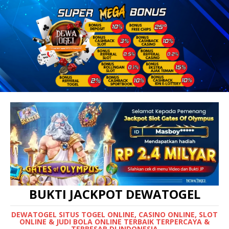
BUKTI JACKPOT DEWATOGEL
DEWATOGEL SITUS TOGEL ONLINE, CASINO ONLINE, SLOT
ONLINE & JUDI BOLA ONLINE TERBAIK TERPERCAYA &
TERBESAR DI INDONESIA