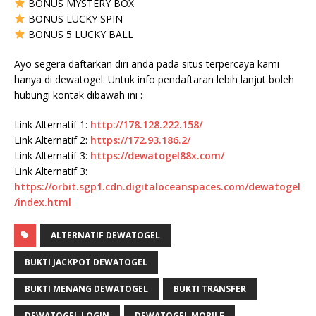
BONUS MYSTERY BOX
BONUS LUCKY SPIN
BONUS 5 LUCKY BALL
Ayo segera daftarkan diri anda pada situs terpercaya kami
hanya di dewatogel. Untuk info pendaftaran lebih lanjut boleh
hubungi kontak dibawah ini :
Link Alternatif 1:
http://178.128.222.158/
Link Alternatif 2:
https://172.93.186.2/
Link Alternatif 3:
https://dewatogel88x.com/
Link Alternatif 3:
https://orbit.sgp1.cdn.digitaloceanspaces.com/dewatogel
/index.html
ALTERNATIF DEWATOGEL
BUKTI JACKPOT DEWATOGEL
BUKTI MENANG DEWATOGEL
BUKTI TRANSFER
DEWATOGEL LOGIN
DEWATOGEL MOBILE