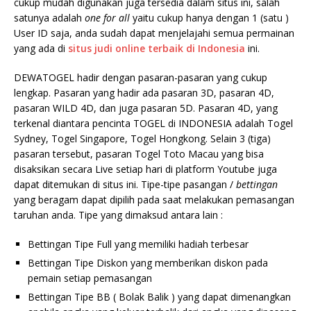
cukup mudah digunakan juga tersedia dalam situs ini, salah
satunya adalah
one for all
yaitu cukup hanya dengan 1 (satu )
User ID saja, anda sudah dapat menjelajahi semua permainan
yang ada di
situs judi online terbaik di Indonesia
ini.
DEWATOGEL hadir dengan pasaran-pasaran yang cukup
lengkap. Pasaran yang hadir ada pasaran 3D, pasaran 4D,
pasaran WILD 4D, dan juga pasaran 5D. Pasaran 4D, yang
terkenal diantara pencinta TOGEL di INDONESIA adalah Togel
Sydney, Togel Singapore, Togel Hongkong. Selain 3 (tiga)
pasaran tersebut, pasaran Togel Toto Macau yang bisa
disaksikan secara Live setiap hari di platform Youtube juga
dapat ditemukan di situs ini. Tipe-tipe pasangan /
bettingan
yang beragam dapat dipilih pada saat melakukan pemasangan
taruhan anda. Tipe yang dimaksud antara lain :
Bettingan Tipe Full yang memiliki hadiah terbesar
Bettingan Tipe Diskon yang memberikan diskon pada
pemain setiap pemasangan
Bettingan Tipe BB ( Bolak Balik ) yang dapat dimenangkan