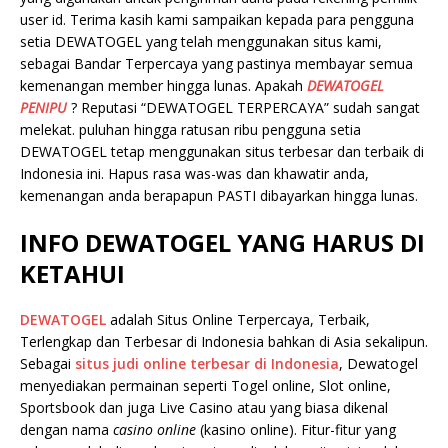
user id. Terima kasih kami sampaikan kepada para pengguna
setia DEWATOGEL yang telah menggunakan situs kami,
sebagai Bandar Terpercaya yang pastinya membayar semua
kemenangan member hingga lunas. Apakah
DEWATOGEL
PENIPU
? Reputasi “DEWATOGEL TERPERCAYA” sudah sangat
melekat. puluhan hingga ratusan ribu pengguna setia
DEWATOGEL tetap menggunakan situs terbesar dan terbaik di
Indonesia ini. Hapus rasa was-was dan khawatir anda,
kemenangan anda berapapun PASTI dibayarkan hingga lunas.
INFO DEWATOGEL YANG HARUS DI
KETAHUI
DEWATOGEL
adalah Situs Online Terpercaya, Terbaik,
Terlengkap dan Terbesar di Indonesia bahkan di Asia sekalipun.
Sebagai
situs judi online terbesar di Indonesia
, Dewatogel
menyediakan permainan seperti Togel online, Slot online,
Sportsbook dan juga Live Casino atau yang biasa dikenal
dengan nama
casino online
(kasino online). Fitur-fitur yang