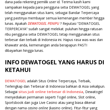
dana pada rekening pemilik user id. Terima kasih kami
sampaikan kepada para pengguna setia DEWATOGEL yang
telah menggunakan situs kami, sebagai Bandar Terpercaya
yang pastinya membayar semua kemenangan member hingga
lunas. Apakah
DEWATOGEL PENIPU
? Reputasi “DEWATOGEL
TERPERCAYA” sudah sangat melekat. puluhan hingga ratusan
ribu pengguna setia DEWATOGEL tetap menggunakan situs
terbesar dan terbaik di Indonesia ini. Hapus rasa was-was dan
khawatir anda, kemenangan anda berapapun PASTI
dibayarkan hingga lunas.
INFO DEWATOGEL YANG HARUS DI
KETAHUI
DEWATOGEL
adalah Situs Online Terpercaya, Terbaik,
Terlengkap dan Terbesar di Indonesia bahkan di Asia sekalipun.
Sebagai
situs judi online terbesar di Indonesia
, Dewatogel
menyediakan permainan seperti Togel online, Slot online,
Sportsbook dan juga Live Casino atau yang biasa dikenal
dengan nama
casino online
(kasino online). Fitur-fitur yang