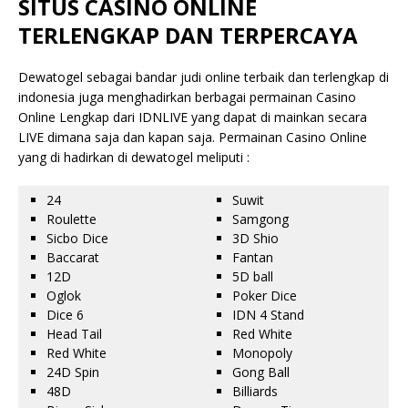
SITUS CASINO ONLINE
TERLENGKAP DAN TERPERCAYA
Dewatogel sebagai bandar judi online terbaik dan terlengkap di
indonesia juga menghadirkan berbagai permainan Casino
Online Lengkap dari IDNLIVE yang dapat di mainkan secara
LIVE dimana saja dan kapan saja. Permainan Casino Online
yang di hadirkan di dewatogel meliputi :
24
Suwit
Roulette
Samgong
Sicbo Dice
3D Shio
Baccarat
Fantan
12D
5D ball
Oglok
Poker Dice
Dice 6
IDN 4 Stand
Head Tail
Red White
Red White
Monopoly
24D Spin
Gong Ball
48D
Billiards