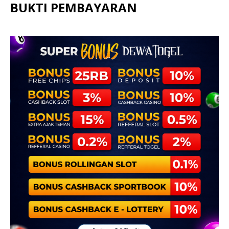
BUKTI PEMBAYARAN