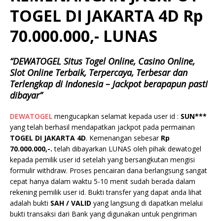
TOGEL DI JAKARTA 4D Rp
70.000.000,- LUNAS
“DEWATOGEL Situs Togel Online, Casino Online,
Slot Online Terbaik, Terpercaya, Terbesar dan
Terlengkap di Indonesia – Jackpot berapapun pasti
dibayar”
DEWATOGEL
mengucapkan selamat kepada user id :
SUN***
yang telah berhasil mendapatkan jackpot pada permainan
TOGEL DI JAKARTA 4D
. Kemenangan sebesar
Rp
70.000.000,-.
telah dibayarkan LUNAS oleh pihak dewatogel
kepada pemilik user id setelah yang bersangkutan mengisi
formulir withdraw. Proses pencairan dana berlangsung sangat
cepat hanya dalam waktu 5-10 menit sudah berada dalam
rekening pemilik user id. Bukti transfer yang dapat anda lihat
adalah bukti
SAH / VALID
yang langsung di dapatkan melalui
bukti transaksi dari Bank yang digunakan untuk pengiriman