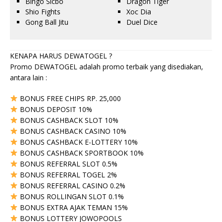
Bingo Sicbo
Dragon Tiger
Shio Fights
Xoc Dia
Gong Ball Jitu
Duel Dice
KENAPA HARUS DEWATOGEL ?
Promo DEWATOGEL adalah promo terbaik yang disediakan,
antara lain :
BONUS FREE CHIPS RP. 25,000
BONUS DEPOSIT 10%
BONUS CASHBACK SLOT 10%
BONUS CASHBACK CASINO 10%
BONUS CASHBACK E-LOTTERY 10%
BONUS CASHBACK SPORTBOOK 10%
BONUS REFERRAL SLOT 0.5%
BONUS REFERRAL TOGEL 2%
BONUS REFERRAL CASINO 0.2%
BONUS ROLLINGAN SLOT 0.1%
BONUS EXTRA AJAK TEMAN 15%
BONUS LOTTERY JOWOPOOLS