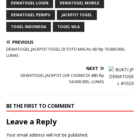
DEWATOGEL LOGIN
DEWATOGEL MOBILE
DEWATOGEL PENIPU
JACKPOT TOGEL
TOGEL INDONESIA
TOGEL WLA
PREVIOUS
DEWATOGEL JACKPOT TOGEL DI TOTO MACAU 4D Rp 70.000.000,-
LUNAS
NEXT
DEWATOGEL JACKPOT LIVE CASINO DI 48D Rp
54.000.000,- LUNAS
BE THE FIRST TO COMMENT
Leave a Reply
Your email address will not be published.