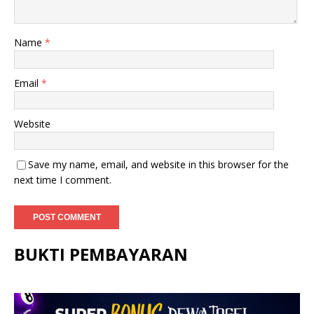
Name
*
Email
*
Website
Save my name, email, and website in this browser for the
next time I comment.
BUKTI PEMBAYARAN