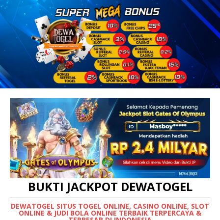
BUKTI JACKPOT DEWATOGEL
DEWATOGEL SITUS TOGEL ONLINE, CASINO ONLINE, SLOT
ONLINE & JUDI BOLA ONLINE TERBAIK TERPERCAYA &
TERBESAR DI INDONESIA