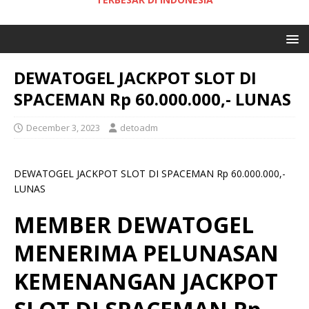
DEWATOGEL JACKPOT SLOT DI
SPACEMAN Rp 60.000.000,- LUNAS
December 3, 2023
detoadm
DEWATOGEL JACKPOT SLOT DI SPACEMAN Rp 60.000.000,-
LUNAS
MEMBER DEWATOGEL
MENERIMA PELUNASAN
KEMENANGAN JACKPOT