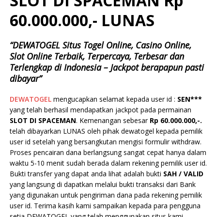
SLOT DI SPACEMAN Rp
60.000.000,- LUNAS
“DEWATOGEL Situs Togel Online, Casino Online,
Slot Online Terbaik, Terpercaya, Terbesar dan
Terlengkap di Indonesia – Jackpot berapapun pasti
dibayar”
DEWATOGEL
mengucapkan selamat kepada user id :
SEN***
yang telah berhasil mendapatkan jackpot pada permainan
SLOT DI SPACEMAN
. Kemenangan sebesar
Rp 60.000.000,-.
telah dibayarkan LUNAS oleh pihak dewatogel kepada pemilik
user id setelah yang bersangkutan mengisi formulir withdraw.
Proses pencairan dana berlangsung sangat cepat hanya dalam
waktu 5-10 menit sudah berada dalam rekening pemilik user id.
Bukti transfer yang dapat anda lihat adalah bukti
SAH / VALID
yang langsung di dapatkan melalui bukti transaksi dari Bank
yang digunakan untuk pengiriman dana pada rekening pemilik
user id. Terima kasih kami sampaikan kepada para pengguna
setia DEWATOGEL yang telah menggunakan situs kami,