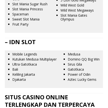
5 Lion Gold Megaways
Slot Mania Sugar Rush
Wild West Gold
Slot Mania Princess
Wild West Megaways
Spaceman
Slot Mania Gates
Sweet Slot Mania
Olympus
Fruit Party
– IDN SLOT
Mobile Legends
Medusa
Kutukan Medusa Multiplayer
Domino QQ Big Win
Ultra Gatotkaca
Sirus Gila
Bali
Gatotkaca
Keliling Jakarta
Power of Odin
Djakarta
Aztec Lucky Gems
SITUS CASINO ONLINE
TERLENGKAP DAN TERPERCAYA