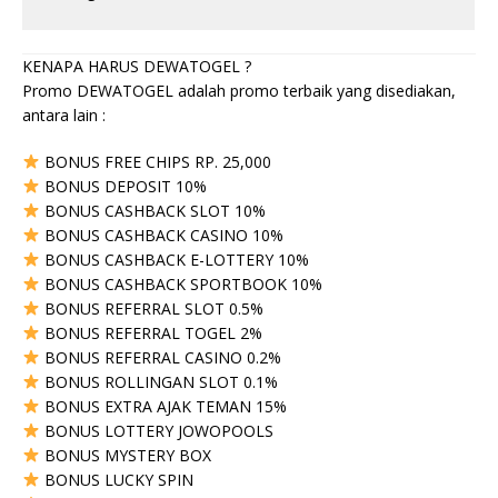
KENAPA HARUS DEWATOGEL ?
Promo DEWATOGEL adalah promo terbaik yang disediakan,
antara lain :
BONUS FREE CHIPS RP. 25,000
BONUS DEPOSIT 10%
BONUS CASHBACK SLOT 10%
BONUS CASHBACK CASINO 10%
BONUS CASHBACK E-LOTTERY 10%
BONUS CASHBACK SPORTBOOK 10%
BONUS REFERRAL SLOT 0.5%
BONUS REFERRAL TOGEL 2%
BONUS REFERRAL CASINO 0.2%
BONUS ROLLINGAN SLOT 0.1%
BONUS EXTRA AJAK TEMAN 15%
BONUS LOTTERY JOWOPOOLS
BONUS MYSTERY BOX
BONUS LUCKY SPIN