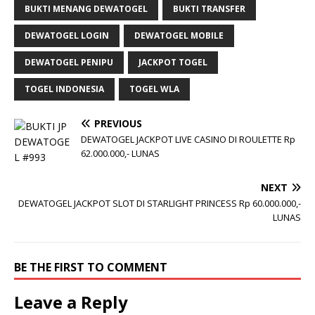
BUKTI MENANG DEWATOGEL
BUKTI TRANSFER
DEWATOGEL LOGIN
DEWATOGEL MOBILE
DEWATOGEL PENIPU
JACKPOT TOGEL
TOGEL INDONESIA
TOGEL WLA
PREVIOUS
DEWATOGEL JACKPOT LIVE CASINO DI ROULETTE Rp
62.000.000,- LUNAS
NEXT
DEWATOGEL JACKPOT SLOT DI STARLIGHT PRINCESS Rp 60.000.000,-
LUNAS
BE THE FIRST TO COMMENT
Leave a Reply