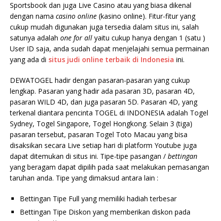
Sportsbook dan juga Live Casino atau yang biasa dikenal
dengan nama
casino online
(kasino online). Fitur-fitur yang
cukup mudah digunakan juga tersedia dalam situs ini, salah
satunya adalah
one for all
yaitu cukup hanya dengan 1 (satu )
User ID saja, anda sudah dapat menjelajahi semua permainan
yang ada di
situs judi online terbaik di Indonesia
ini.
DEWATOGEL hadir dengan pasaran-pasaran yang cukup
lengkap. Pasaran yang hadir ada pasaran 3D, pasaran 4D,
pasaran WILD 4D, dan juga pasaran 5D. Pasaran 4D, yang
terkenal diantara pencinta TOGEL di INDONESIA adalah Togel
Sydney, Togel Singapore, Togel Hongkong. Selain 3 (tiga)
pasaran tersebut, pasaran Togel Toto Macau yang bisa
disaksikan secara Live setiap hari di platform Youtube juga
dapat ditemukan di situs ini. Tipe-tipe pasangan /
bettingan
yang beragam dapat dipilih pada saat melakukan pemasangan
taruhan anda. Tipe yang dimaksud antara lain :
Bettingan Tipe Full yang memiliki hadiah terbesar
Bettingan Tipe Diskon yang memberikan diskon pada