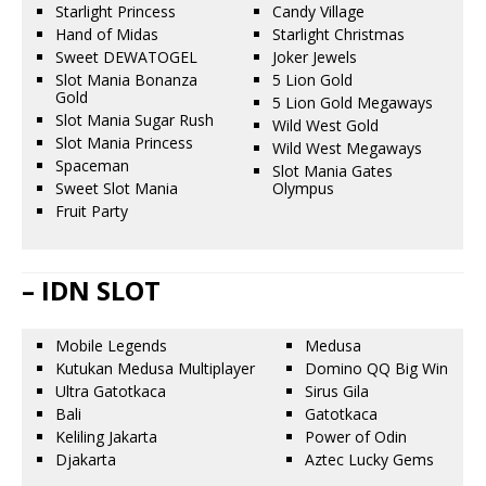
Starlight Princess
Candy Village
Hand of Midas
Starlight Christmas
Sweet DEWATOGEL
Joker Jewels
Slot Mania Bonanza
5 Lion Gold
Gold
5 Lion Gold Megaways
Slot Mania Sugar Rush
Wild West Gold
Slot Mania Princess
Wild West Megaways
Spaceman
Slot Mania Gates
Sweet Slot Mania
Olympus
Fruit Party
– IDN SLOT
Mobile Legends
Medusa
Kutukan Medusa Multiplayer
Domino QQ Big Win
Ultra Gatotkaca
Sirus Gila
Bali
Gatotkaca
Keliling Jakarta
Power of Odin
Djakarta
Aztec Lucky Gems