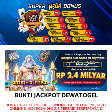
BUKTI JACKPOT DEWATOGEL
DEWATOGEL SITUS TOGEL ONLINE, CASINO ONLINE, SLOT
ONLINE & JUDI BOLA ONLINE TERBAIK TERPERCAYA &
TERBESAR DI INDONESIA