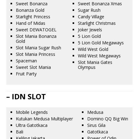
Sweet Bonanza
Sweet Bonanza Xmas
Bonanza Gold
Sugar Rush
Starlight Princess
Candy Village
Hand of Midas
Starlight Christmas
Sweet DEWATOGEL
Joker Jewels
Slot Mania Bonanza
5 Lion Gold
Gold
5 Lion Gold Megaways
Slot Mania Sugar Rush
Wild West Gold
Slot Mania Princess
Wild West Megaways
Spaceman
Slot Mania Gates
Sweet Slot Mania
Olympus
Fruit Party
– IDN SLOT
Mobile Legends
Medusa
Kutukan Medusa Multiplayer
Domino QQ Big Win
Ultra Gatotkaca
Sirus Gila
Bali
Gatotkaca
Keliling Jakarta
Power of Odin