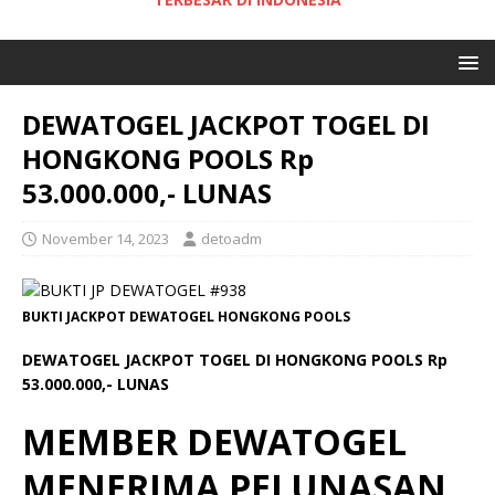
DEWATOGEL JACKPOT TOGEL DI
HONGKONG POOLS Rp
53.000.000,- LUNAS
November 14, 2023
detoadm
BUKTI JACKPOT DEWATOGEL HONGKONG POOLS
DEWATOGEL JACKPOT TOGEL DI HONGKONG POOLS Rp
53.000.000,- LUNAS
MEMBER DEWATOGEL
MENERIMA PELUNASAN