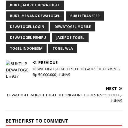
BUKTI JACKPOT DEWATOGEL
BUKTI MENANG DEWATOGEL
BUKTI TRANSFER
DEWATOGEL LOGIN
DEWATOGEL MOBILE
DEWATOGEL PENIPU
JACKPOT TOGEL
TOGEL INDONESIA
TOGEL WLA
PREVIOUS
DEWATOGEL JACKPOT SLOT DI GATES OF OLYMPUS
Rp 50.000.000,- LUNAS
NEXT
DEWATOGEL JACKPOT TOGEL DI HONGKONG POOLS Rp 55.000.000,-
LUNAS
BE THE FIRST TO COMMENT