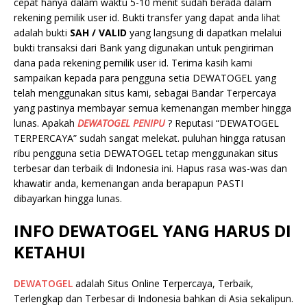
cepat hanya dalam waktu 5-10 menit sudah berada dalam
rekening pemilik user id. Bukti transfer yang dapat anda lihat
adalah bukti
SAH / VALID
yang langsung di dapatkan melalui
bukti transaksi dari Bank yang digunakan untuk pengiriman
dana pada rekening pemilik user id. Terima kasih kami
sampaikan kepada para pengguna setia DEWATOGEL yang
telah menggunakan situs kami, sebagai Bandar Terpercaya
yang pastinya membayar semua kemenangan member hingga
lunas. Apakah
DEWATOGEL PENIPU
? Reputasi “DEWATOGEL
TERPERCAYA” sudah sangat melekat. puluhan hingga ratusan
ribu pengguna setia DEWATOGEL tetap menggunakan situs
terbesar dan terbaik di Indonesia ini. Hapus rasa was-was dan
khawatir anda, kemenangan anda berapapun PASTI
dibayarkan hingga lunas.
INFO DEWATOGEL YANG HARUS DI
KETAHUI
DEWATOGEL
adalah Situs Online Terpercaya, Terbaik,
Terlengkap dan Terbesar di Indonesia bahkan di Asia sekalipun.