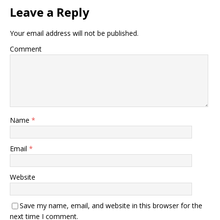
Leave a Reply
Your email address will not be published.
Comment
Name
*
Email
*
Website
Save my name, email, and website in this browser for the
next time I comment.