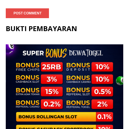
BUKTI PEMBAYARAN