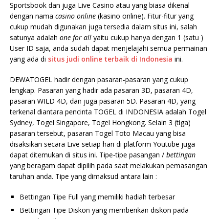
Sportsbook dan juga Live Casino atau yang biasa dikenal
dengan nama
casino online
(kasino online). Fitur-fitur yang
cukup mudah digunakan juga tersedia dalam situs ini, salah
satunya adalah
one for all
yaitu cukup hanya dengan 1 (satu )
User ID saja, anda sudah dapat menjelajahi semua permainan
yang ada di
situs judi online terbaik di Indonesia
ini.
DEWATOGEL hadir dengan pasaran-pasaran yang cukup
lengkap. Pasaran yang hadir ada pasaran 3D, pasaran 4D,
pasaran WILD 4D, dan juga pasaran 5D. Pasaran 4D, yang
terkenal diantara pencinta TOGEL di INDONESIA adalah Togel
Sydney, Togel Singapore, Togel Hongkong. Selain 3 (tiga)
pasaran tersebut, pasaran Togel Toto Macau yang bisa
disaksikan secara Live setiap hari di platform Youtube juga
dapat ditemukan di situs ini. Tipe-tipe pasangan /
bettingan
yang beragam dapat dipilih pada saat melakukan pemasangan
taruhan anda. Tipe yang dimaksud antara lain :
Bettingan Tipe Full yang memiliki hadiah terbesar
Bettingan Tipe Diskon yang memberikan diskon pada