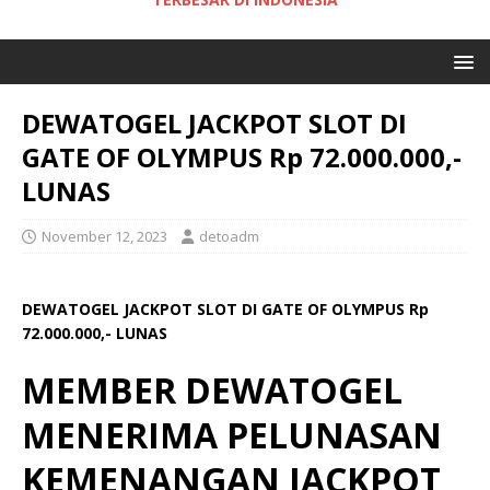
DEWATOGEL JACKPOT SLOT DI
GATE OF OLYMPUS Rp 72.000.000,-
LUNAS
November 12, 2023
detoadm
DEWATOGEL JACKPOT SLOT DI GATE OF OLYMPUS Rp
72.000.000,- LUNAS
MEMBER DEWATOGEL
MENERIMA PELUNASAN
KEMENANGAN JACKPOT