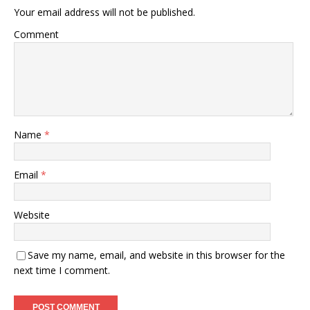
Your email address will not be published.
Comment
Name
*
Email
*
Website
Save my name, email, and website in this browser for the
next time I comment.