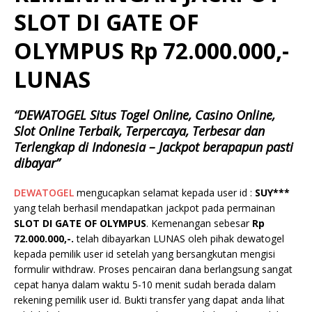
SLOT DI GATE OF
OLYMPUS Rp 72.000.000,-
LUNAS
“DEWATOGEL Situs Togel Online, Casino Online,
Slot Online Terbaik, Terpercaya, Terbesar dan
Terlengkap di Indonesia – Jackpot berapapun pasti
dibayar”
DEWATOGEL
mengucapkan selamat kepada user id :
SUY***
yang telah berhasil mendapatkan jackpot pada permainan
SLOT DI GATE OF OLYMPUS
. Kemenangan sebesar
Rp
72.000.000,-.
telah dibayarkan LUNAS oleh pihak dewatogel
kepada pemilik user id setelah yang bersangkutan mengisi
formulir withdraw. Proses pencairan dana berlangsung sangat
cepat hanya dalam waktu 5-10 menit sudah berada dalam
rekening pemilik user id. Bukti transfer yang dapat anda lihat