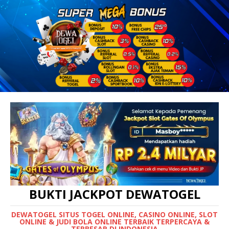
BUKTI JACKPOT DEWATOGEL
DEWATOGEL SITUS TOGEL ONLINE, CASINO ONLINE, SLOT
ONLINE & JUDI BOLA ONLINE TERBAIK TERPERCAYA &
TERBESAR DI INDONESIA