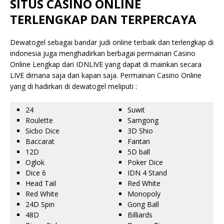
SITUS CASINO ONLINE
TERLENGKAP DAN TERPERCAYA
Dewatogel sebagai bandar judi online terbaik dan terlengkap di
indonesia juga menghadirkan berbagai permainan Casino
Online Lengkap dari IDNLIVE yang dapat di mainkan secara
LIVE dimana saja dan kapan saja. Permainan Casino Online
yang di hadirkan di dewatogel meliputi :
24
Suwit
Roulette
Samgong
Sicbo Dice
3D Shio
Baccarat
Fantan
12D
5D ball
Oglok
Poker Dice
Dice 6
IDN 4 Stand
Head Tail
Red White
Red White
Monopoly
24D Spin
Gong Ball
48D
Billiards