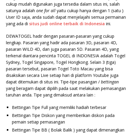
cukup mudah digunakan juga tersedia dalam situs ini, salah
satunya adalah
one for all
yaitu cukup hanya dengan 1 (satu )
User ID saja, anda sudah dapat menjelajahi semua permainan
yang ada di
situs judi online terbaik di Indonesia
ini.
DEWATOGEL hadir dengan pasaran-pasaran yang cukup
lengkap. Pasaran yang hadir ada pasaran 3D, pasaran 4D,
pasaran WILD 4D, dan juga pasaran 5D. Pasaran 4D, yang
terkenal diantara pencinta TOGEL di INDONESIA adalah Togel
Sydney, Togel Singapore, Togel Hongkong. Selain 3 (tiga)
pasaran tersebut, pasaran Togel Toto Macau yang bisa
disaksikan secara Live setiap hari di platform Youtube juga
dapat ditemukan di situs ini. Tipe-tipe pasangan /
bettingan
yang beragam dapat dipilih pada saat melakukan pemasangan
taruhan anda. Tipe yang dimaksud antara lain :
Bettingan Tipe Full yang memiliki hadiah terbesar
Bettingan Tipe Diskon yang memberikan diskon pada
pemain setiap pemasangan
Bettingan Tipe BB ( Bolak Balik ) yang dapat dimenangkan