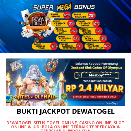
BUKTI JACKPOT DEWATOGEL
DEWATOGEL SITUS TOGEL ONLINE, CASINO ONLINE, SLOT
ONLINE & JUDI BOLA ONLINE TERBAIK TERPERCAYA &
TERBESAR DI INDONESIA