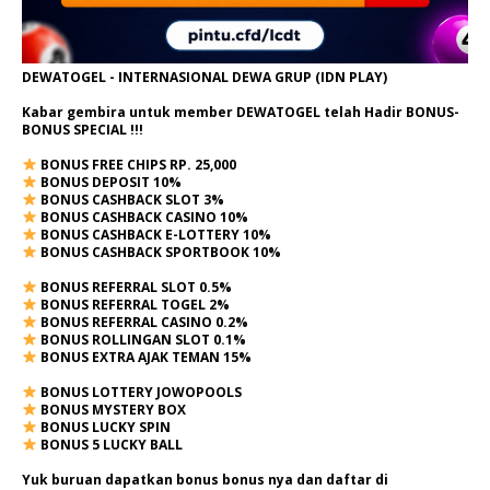
DEWATOGEL - INTERNASIONAL DEWA GRUP (IDN PLAY)
Kabar gembira untuk member DEWATOGEL telah Hadir
BONUS-
BONUS SPECIAL
!!!
BONUS FREE CHIPS RP. 25,000
BONUS DEPOSIT 10%
BONUS CASHBACK SLOT 3%
BONUS CASHBACK CASINO 10%
BONUS CASHBACK E-LOTTERY 10%
BONUS CASHBACK SPORTBOOK 10%
BONUS REFERRAL SLOT 0.5%
BONUS REFERRAL TOGEL 2%
BONUS REFERRAL CASINO 0.2%
BONUS ROLLINGAN SLOT 0.1%
BONUS EXTRA AJAK TEMAN 15%
BONUS LOTTERY JOWOPOOLS
BONUS MYSTERY BOX
BONUS LUCKY SPIN
BONUS 5 LUCKY BALL
Yuk buruan dapatkan bonus bonus nya dan daftar di