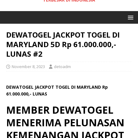
DEWATOGEL JACKPOT TOGEL DI
MARYLAND 5D Rp 61.000.000,-
LUNAS #2
November 8, 2023
detoadm
DEWATOGEL JACKPOT TOGEL DI MARYLAND Rp
61.000.000,- LUNAS
MEMBER DEWATOGEL
MENERIMA PELUNASAN
KEMENANGAN JACKPOT