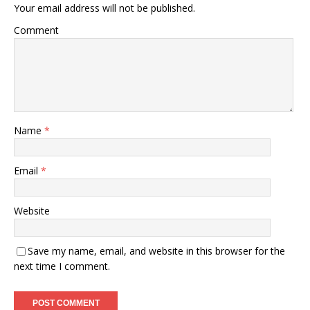
Your email address will not be published.
Comment
Name
*
Email
*
Website
Save my name, email, and website in this browser for the
next time I comment.