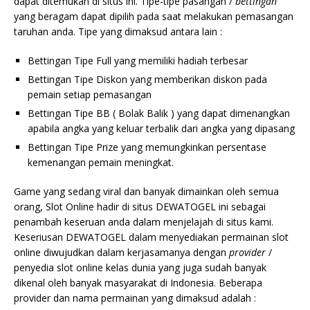
dapat ditemukan di situs ini. Tipe-tipe pasangan /
bettingan
yang beragam dapat dipilih pada saat melakukan pemasangan
taruhan anda. Tipe yang dimaksud antara lain :
Bettingan Tipe Full yang memiliki hadiah terbesar
Bettingan Tipe Diskon yang memberikan diskon pada
pemain setiap pemasangan
Bettingan Tipe BB ( Bolak Balik ) yang dapat dimenangkan
apabila angka yang keluar terbalik dari angka yang dipasang
Bettingan Tipe Prize yang memungkinkan persentase
kemenangan pemain meningkat.
Game yang sedang viral dan banyak dimainkan oleh semua
orang, Slot Online hadir di situs DEWATOGEL ini sebagai
penambah keseruan anda dalam menjelajah di situs kami.
Keseriusan DEWATOGEL dalam menyediakan permainan slot
online diwujudkan dalam kerjasamanya dengan
provider
/
penyedia slot online kelas dunia yang juga sudah banyak
dikenal oleh banyak masyarakat di Indonesia. Beberapa
provider dan nama permainan yang dimaksud adalah :