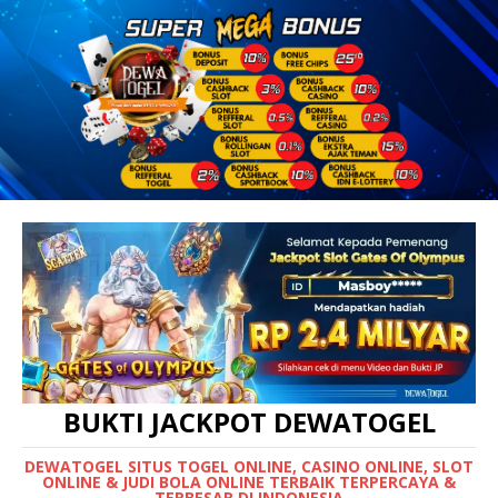
BUKTI JACKPOT DEWATOGEL
DEWATOGEL SITUS TOGEL ONLINE, CASINO ONLINE, SLOT
ONLINE & JUDI BOLA ONLINE TERBAIK TERPERCAYA &
TERBESAR DI INDONESIA