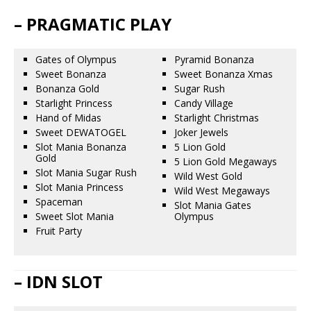
– PRAGMATIC PLAY
Gates of Olympus
Pyramid Bonanza
Sweet Bonanza
Sweet Bonanza Xmas
Bonanza Gold
Sugar Rush
Starlight Princess
Candy Village
Hand of Midas
Starlight Christmas
Sweet DEWATOGEL
Joker Jewels
Slot Mania Bonanza
5 Lion Gold
Gold
5 Lion Gold Megaways
Slot Mania Sugar Rush
Wild West Gold
Slot Mania Princess
Wild West Megaways
Spaceman
Slot Mania Gates
Sweet Slot Mania
Olympus
Fruit Party
– IDN SLOT