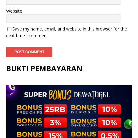
Website
Save my name, email, and website in this browser for the
next time I comment.
BUKTI PEMBAYARAN