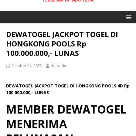
DEWATOGEL JACKPOT TOGEL DI
HONGKONG POOLS Rp
100.000.000,- LUNAS
October 24, 2023
detoadm
DEWATOGEL JACKPOT TOGEL DI HONGKONG POOLS 4D Rp
100.000.000,- LUNAS
MEMBER DEWATOGEL
MENERIMA