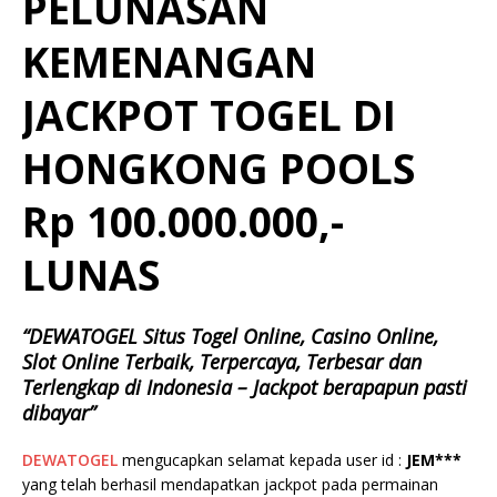
PELUNASAN
KEMENANGAN
JACKPOT TOGEL DI
HONGKONG POOLS
Rp 100.000.000,-
LUNAS
“DEWATOGEL Situs Togel Online, Casino Online,
Slot Online Terbaik, Terpercaya, Terbesar dan
Terlengkap di Indonesia – Jackpot berapapun pasti
dibayar”
DEWATOGEL
mengucapkan selamat kepada user id :
JEM***
yang telah berhasil mendapatkan jackpot pada permainan