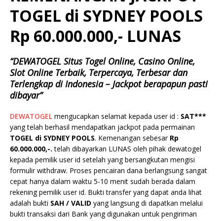
TOGEL di SYDNEY POOLS
Rp 60.000.000,- LUNAS
“DEWATOGEL Situs Togel Online, Casino Online,
Slot Online Terbaik, Terpercaya, Terbesar dan
Terlengkap di Indonesia – Jackpot berapapun pasti
dibayar”
DEWATOGEL
mengucapkan selamat kepada user id :
SAT***
yang telah berhasil mendapatkan jackpot pada permainan
TOGEL di SYDNEY POOLS
. Kemenangan sebesar
Rp
60.000.000
,-.
telah dibayarkan LUNAS oleh pihak dewatogel
kepada pemilik user id setelah yang bersangkutan mengisi
formulir withdraw. Proses pencairan dana berlangsung sangat
cepat hanya dalam waktu 5-10 menit sudah berada dalam
rekening pemilik user id. Bukti transfer yang dapat anda lihat
adalah bukti
SAH / VALID
yang langsung di dapatkan melalui
bukti transaksi dari Bank yang digunakan untuk pengiriman