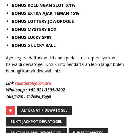
BONUS ROLLINGAN SLOT 0.1%
BONUS EXTRA AJAK TEMAN 15%
BONUS LOTTERY JOWOPOOLS
BONUS MYSTERY BOX
BONUS LUCKY SPIN
BONUS 5 LUCKY BALL
Ayo segera daftarkan diri anda pada situs terpercaya kami
hanya di dewatogel. Untuk info pendaftaran lebih lanjut boleh
hubungi kontak dibawah ini :
Link
sukadetolgacor.pro
Whatsapp :
+62 8
21-3395-9802
Telegram : @dewa_togel
ALTERNATIF DEWATOGEL
BUKTI JACKPOT DEWATOGEL
BUKTI MENANG DEWATOGEL
BUKTI TRANSFER