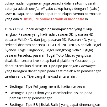
cukup mudah digunakan juga tersedia dalam situs ini, salah
satunya adalah
one for all
yaitu cukup hanya dengan 1 (satu )
User ID saja, anda sudah dapat menjelajahi semua permainan
yang ada di
situs judi online terbaik di Indonesia
ini.
DEWATOGEL hadir dengan pasaran-pasaran yang cukup
lengkap. Pasaran yang hadir ada pasaran 3D, pasaran 4D,
pasaran WILD 4D, dan juga pasaran 5D. Pasaran 4D, yang
terkenal diantara pencinta TOGEL di INDONESIA adalah Togel
Sydney, Togel Singapore, Togel Hongkong. Selain 3 (tiga)
pasaran tersebut, pasaran Togel Toto Macau yang bisa
disaksikan secara Live setiap hari di platform Youtube juga
dapat ditemukan di situs ini. Tipe-tipe pasangan /
bettingan
yang beragam dapat dipilih pada saat melakukan pemasangan
taruhan anda. Tipe yang dimaksud antara lain :
Bettingan Tipe Full yang memiliki hadiah terbesar
Bettingan Tipe Diskon yang memberikan diskon pada
pemain setiap pemasangan
Bettingan Tipe BB ( Bolak Balik ) yang dapat dimenangkan