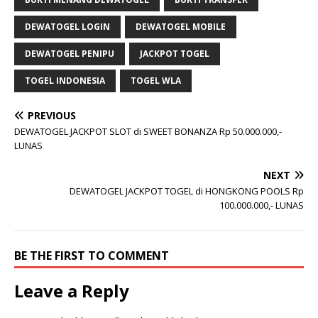
DEWATOGEL LOGIN
DEWATOGEL MOBILE
DEWATOGEL PENIPU
JACKPOT TOGEL
TOGEL INDONESIA
TOGEL WLA
PREVIOUS
DEWATOGEL JACKPOT SLOT di SWEET BONANZA Rp 50.000.000,-
LUNAS
NEXT
DEWATOGEL JACKPOT TOGEL di HONGKONG POOLS Rp
100.000.000,- LUNAS
BE THE FIRST TO COMMENT
Leave a Reply