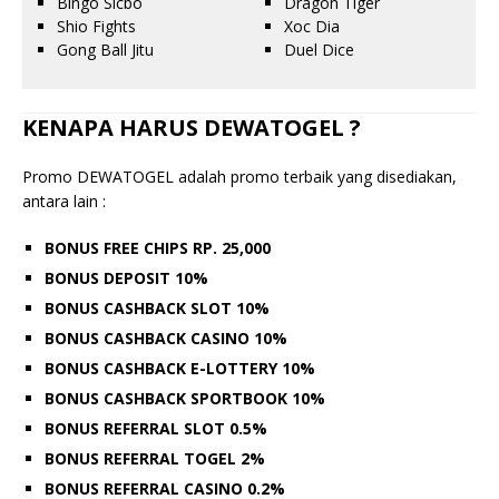
Bingo Sicbo
Dragon Tiger
Shio Fights
Xoc Dia
Gong Ball Jitu
Duel Dice
KENAPA HARUS DEWATOGEL ?
Promo DEWATOGEL adalah promo terbaik yang disediakan,
antara lain :
BONUS FREE CHIPS RP. 25,000
BONUS DEPOSIT 10%
BONUS CASHBACK SLOT 10%
BONUS CASHBACK CASINO 10%
BONUS CASHBACK E-LOTTERY 10%
BONUS CASHBACK SPORTBOOK 10%
BONUS REFERRAL SLOT 0.5%
BONUS REFERRAL TOGEL 2%
BONUS REFERRAL CASINO 0.2%